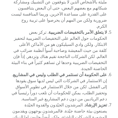
مليئة بالأشخاص الذين لا يتوقفون عن التشبيك ومشاركة
شبكاتهم مع بعضهم البعض، حتى أن البعض يتنافسون
على القدرة على مساعدة الآخرين. وربما المنافسة ليست
ضرورية ولكن من المهم أن يحرصوا على تربية روح
الكرم.
لا يتعلق الأمر بالتخفيضات الضريبية
. تركز بعض
الحكومات حول العالم على التخفيضات الضريبية لتحفيز
الابتكار. ولكن وادي السيليكون هو من الأماكن الأعلى
كلفة من حيث المعيشة وصاحبة أسوأ أنظمة ضرائب في
العالم. لكن الشركات الناجحة تقيم هناك وتزدهر. إذاً فإن
التخفيضات الضريبية وحدها لن تساهم كثيراً في بناء البيئة
الحاضنة الجيدة.
على الحكومة أن تستثمر في الطلب وليس في المشاريع
.
إن الاستثمار في الشركات التي ليس لديها سوق يقودها
إلى الفشل. لكن من خلال الاستثمار في تطوير الأسواق
وتحفيز الطلب، يمكن للحكومات أن تلعب دوراً رئيسياً في
دعم الرياديين من دون دعم المشاريع غير المناسبة.
تعزيز الإرشاد
. المرشدون الجيّدون والقدوة الجيّدة
يصنعون بيئة حاضنة جيّدة. فالمرشدون يوجهون ويقدمون
المشورة للشركات الناشئة، ولكن أيضاً يجلبون لها الزبائن