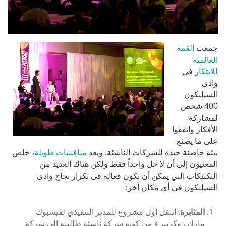
جمعت
القمة
العالمية
للابتكار
في
وادي
السيليكون
400 شخص
لمشاركة
الأفكار واتفقوا
على ما يصنع
بيئة حاضنة جيدة للشركات الناشئة. وبعد
مناقشات طويلة
، خلص
المعنيون إلى أن لا حل واحداً فقط ولكن هناك العديد من
التكتيكات التي يمكن أن تكون فعالة في تكرار نجاح وادي
السيليكون في أي مكان آخر:
المثابرة
. انتقل أول مشروع للمدير التنفيذي لفيسبوك
مارك زوكربيرغ من كونه شركة ناشئة طالبية إلى شركة