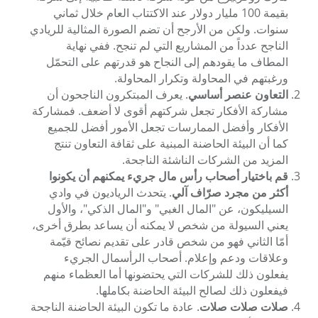
بقيمة 100 مليار دولار عند الاكتتاب العام خلال ثماني
سنوات. ولكن من الأرجح أن تضم الصورة المثالية للريادي
الناجح عدداً من المشاريع التي لم تنجح. ففي نهاية
المطاف ما يقودهم إلى النجاح هو قدرتهم على التحمّل
ورغبتهم في المحاولة وتكرار المحاولة.
التعاون عنصر أساسي
. يعرف المبتكرون الناجحون أن
مشاركة الأفكار تجعل شركتهم أقوى لا أضعف. فمشاركة
الأفكار وأفضل الممارسات تجعل الأمور أفضل للجميع
كما أن البيئة الحاضنة المبنية على ثقافة التعاون تنتج
المزيد من الشركات الناشئة الناجحة.
قم باختيار أصحاب رأس مال جريء يمكنهم أن يكونوا
أكثر من مجرد صرّاف آلي
. يتحدث الرياديون في وادي
السيليكون، عن "المال الغبي" و"المال الذكي"، والأول
يعني السيولة من شخص لا يمكنه أن يساعد بطرق أخرى،
أمّا الثاني فهو من شخص قادر على تقديم نصائح قيّمة
وعلاقات ودعم وإعلام. أصحاب الرأسمال الجريء
يفعلون ذلك للشركات التي يحتضونها أما العظماء منهم
فيفعلون ذلك لصالح البيئة الحاضنة بكاملها.
صلات صلات صلات
. عادة ما تكون البيئة الحاضنة الناجحة