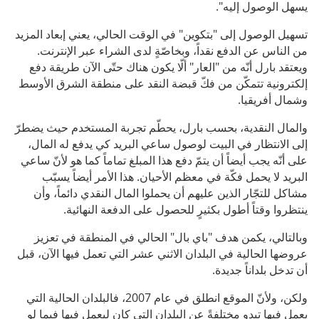
يسهل الوصول إليه".
تسهيل الوصول إلى "بتكوين" في الوقت الحالي، يعني إبعاد المزيد
من الناس عن الدفع نقداً، وبخاصّةٍ لدى الشراء عبر الإنترنت.
ويعتقد بارل أنّه من "العار" ألّا يكون هناك حتّى الآن طريقة دفع
إلكترونية تتمكّن من فكّ قبضة النقد على منطقة الشرق الأوسط
وشمال أفريقيا.
والمال النقدية، بحسب بارل، يحطّم تجربة المستخدم حيث يضطرّ
إلى الانتظار في البيت لوصول ساعي البريد كي يدفع له المال،
على أنّه يجب أيضاً أن يتمّ دفع هذا المبلغ تماماً كما هو لأنّ ساعي
البريد لا يحمل فكّة في معظم الأحيان. هذا الأمر أيضاً يسبّب
مشاكل للتجّار الذين عليهم أن يحملوا المال النقدي دائماً، وأن
ينتظروا وقتاً أطول بكثيرٍ للحصول على الدفعة النهائية.
وبالتالي، يكمن هدف "باي بال" الحالي في المنطقة في تعزيز
عروضها الحالية في البلدان الاثني عشر التي تعمل فيها الآن، قبل
أن تدخل بلداناً جديدة.
ولكن، ولأنّ الموقع انطلق في عام 2007، فالبلدان الحالية التي
يعمل فيها تبدو مختلفةً عن البلدان التي كان ليعمل فيها فيما لو