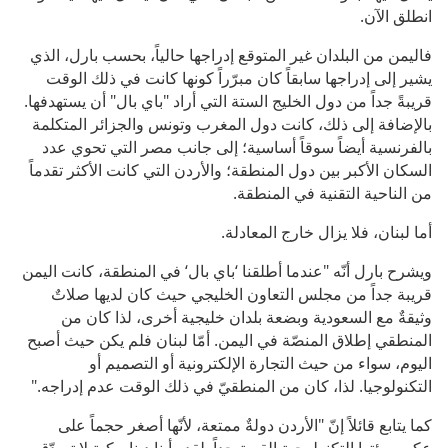
انطلق الآن.
فاليمن من البلدان غير المتوقع إدراجها حالياً، بحسب بارل، الذي
يشير إلى إدراجها سابقاً كان مبرّراً كونها كانت في ذلك الوقت
قريبةً جداً من دول الخليج الستة التي أراد "باي بال" أن يستهدفها.
بالإضافة إلى ذلك، كانت دول المغرب وتونس والجزائر المتكلمة
بالفرنسية أيضاً سوقاً أساسية؛ إلى جانب مصر التي تحوي عدد
السكان الأكبر بين دول المنطقة؛ والأردن التي كانت الأكثر تقدماً
من الناحية التقنية في المنطقة.
أما لبنان، فلا يزال خارج المعادلة.
ويشرح بارل أنّه "عندما أطلقنا ‘باي بال‘ في المنطقة، كانت اليمن
قريبة جداً من مجلس التعاون الخليجي حيث كان لديها صلاتٌ
وثيقةٌ مع السعودية وبضعة بلدان خليجية أخرى، لذا كان من
المنطقي إطلاق المنصّة في اليمن. أمّا لبنان فلم يكن حيث أصبح
اليوم، سواء من حيث التجارة الإلكترونية أو التصميم أو
التكنولوجيا. لذا، كان من المنطقيّ في ذلك الوقت عدم إدراجه."
كما يتابع قائلاً إنّ "الأردن دولةٌ ممتعة، لأنّها أصغر حجماً على