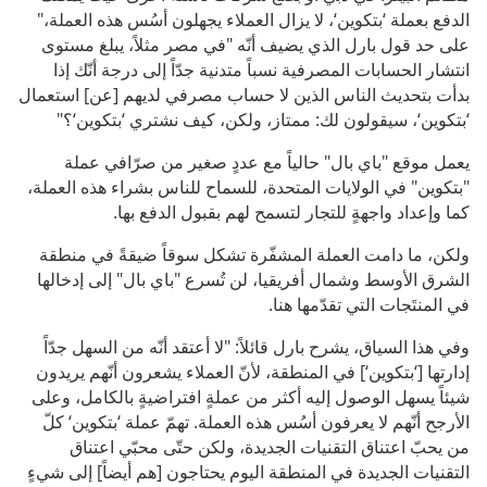
الدفع بعملة ‘بتكوين‘، لا يزال العملاء يجهلون أسُس هذه العملة،"
على حد قول بارل الذي يضيف أنّه "في مصر مثلاً، يبلغ مستوى
انتشار الحسابات المصرفية نسباً متدنية جدّاً إلى درجة أنّك إذا
بدأت بتحديث الناس الذين لا حساب مصرفي لديهم [عن] استعمال
‘بتكوين‘، سيقولون لك: ممتاز، ولكن، كيف نشتري ‘بتكوين‘؟"
يعمل موقع "باي بال" حالياً مع عددٍ صغير من صرّافي عملة
"بتكوين" في الولايات المتحدة، للسماح للناس بشراء هذه العملة،
كما وإعداد واجهةٍ للتجار لتسمح لهم بقبول الدفع بها.
ولكن، ما دامت العملة المشفّرة تشكل سوقاً ضيقةً في منطقة
الشرق الأوسط وشمال أفريقيا، لن تُسرع "باي بال" إلى إدخالها
في المنتَجات التي تقدّمها هنا.
وفي هذا السياق، يشرح بارل قائلاً: "لا أعتقد أنّه من السهل جدّاً
إدارتها [‘بتكوين‘] في المنطقة، لأنّ العملاء يشعرون أنّهم يريدون
شيئاً يسهل الوصول إليه أكثر من عملةٍ افتراضيةٍ بالكامل، وعلى
الأرجح أنّهم لا يعرفون أسُس هذه العملة. تهمّ عملة ‘بتكوين‘ كلّ
من يحبّ اعتناق التقنيات الجديدة، ولكن حتّى محبّي اعتناق
التقنيات الجديدة في المنطقة اليوم يحتاجون [هم أيضاً] إلى شيءٍ