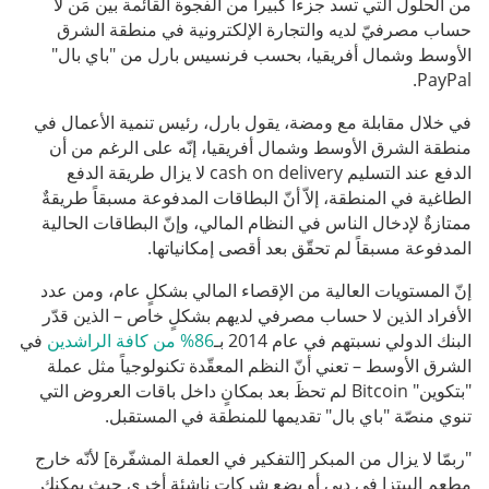
من الحلول التي تسد جزءاً كبيراً من الفجوة القائمة بين مَن لا
حساب مصرفيّ لديه والتجارة الإلكترونية في منطقة الشرق
الأوسط وشمال أفريقيا، بحسب فرنسيس بارل من "باي بال"
PayPal.
في خلال مقابلة مع ومضة، يقول بارل، رئيس تنمية الأعمال في
منطقة الشرق الأوسط وشمال أفريقيا، إنّه على الرغم من أن
الدفع عند التسليم cash on delivery لا يزال طريقة الدفع
الطاغية في المنطقة، إلاّ أنّ البطاقات المدفوعة مسبقاً طريقةٌ
ممتازةٌ لإدخال الناس في النظام المالي، وإنّ البطاقات الحالية
المدفوعة مسبقاً لم تحقّق بعد أقصى إمكانياتها.
إنّ المستويات العالية من الإقصاء المالي بشكلٍ عام، ومن عدد
الأفراد الذين لا حساب مصرفي لديهم بشكلٍ خاص – الذين قدّر
البنك الدولي نسبتهم في عام 2014 بـ
86% من كافة الراشدين
في
الشرق الأوسط – تعني أنّ النظم المعقّدة تكنولوجياً مثل عملة
"بتكوين" Bitcoin لم تحظَ بعد بمكانٍ داخل باقات العروض التي
تنوي منصّة "باي بال" تقديمها للمنطقة في المستقبل.
"ربمّا لا يزال من المبكر [التفكير في العملة المشفّرة] لأنّه خارج
مطعم البيتزا في دبي أو بضع شركات ناشئة أخرى حيث يمكنك