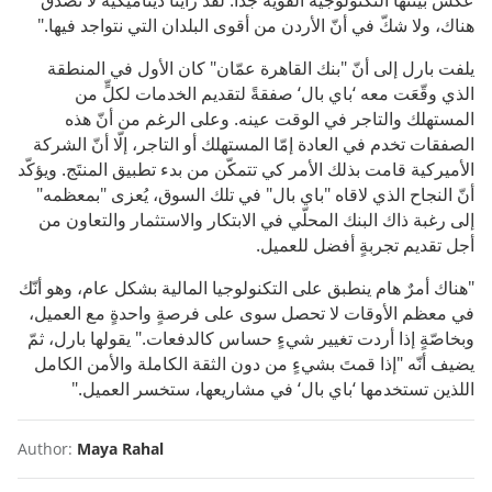
عكس بيئتها التكنولوجية القوية جداً. لقد رأينا ديناميكية لا تصدّق
هناك، ولا شكّ في أنّ الأردن من أقوى البلدان التي نتواجد فيها."
يلفت بارل إلى أنّ "بنك القاهرة عمّان" كان الأول في المنطقة
الذي وقّعَت معه ‘باي بال‘ صفقةً لتقديم الخدمات لكلٍّ من
المستهلك والتاجر في الوقت عينه. وعلى الرغم من أنّ هذه
الصفقات تخدم في العادة إمّا المستهلك أو التاجر، إلّا أنّ الشركة
الأميركية قامت بذلك الأمر كي تتمكّن من بدء تطبيق المنتَج. ويؤكّد
أنّ النجاح الذي لاقاه "باي بال" في تلك السوق، يُعزى "بمعظمه"
إلى رغبة ذاك البنك المحلّي في الابتكار والاستثمار والتعاون من
أجل تقديم تجربةٍ أفضل للعميل.
"هناك أمرٌ هام ينطبق على التكنولوجيا المالية بشكل عام، وهو أنّك
في معظم الأوقات لا تحصل سوى على فرصةٍ واحدةٍ مع العميل،
وبخاصّةٍ إذا أردت تغيير شيءٍ حساس كالدفعات." يقولها بارل، ثمّ
يضيف أنّه "إذا قمتَ بشيءٍ من دون الثقة الكاملة والأمن الكامل
اللذين تستخدمها ‘باي بال‘ في مشاريعها، ستخسر العميل."
Author:
Maya Rahal