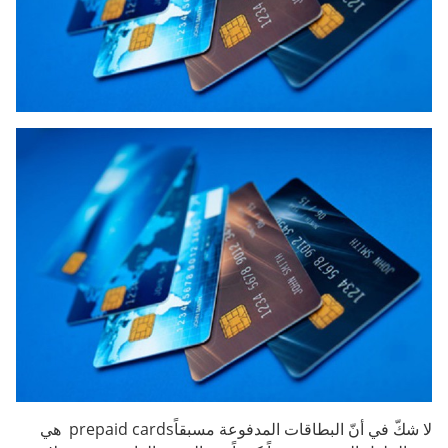
لا شكّ في أنّ البطاقات المدفوعة مسبقاًprepaid cards هي