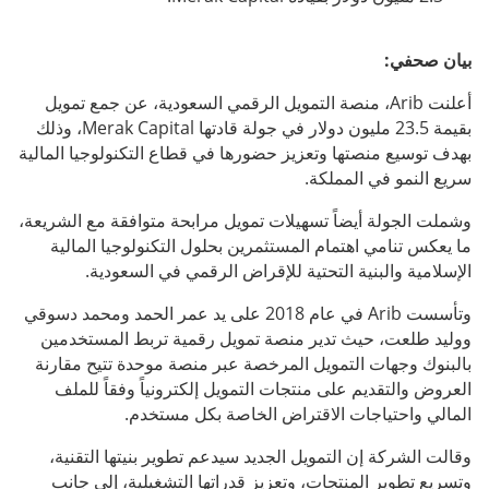
بيان صحفي:
أعلنت Arib، منصة التمويل الرقمي السعودية، عن جمع تمويل
بقيمة 23.5 مليون دولار في جولة قادتها Merak Capital، وذلك
بهدف توسيع منصتها وتعزيز حضورها في قطاع التكنولوجيا المالية
سريع النمو في المملكة.
وشملت الجولة أيضاً تسهيلات تمويل مرابحة متوافقة مع الشريعة،
ما يعكس تنامي اهتمام المستثمرين بحلول التكنولوجيا المالية
الإسلامية والبنية التحتية للإقراض الرقمي في السعودية.
وتأسست Arib في عام 2018 على يد عمر الحمد ومحمد دسوقي
ووليد طلعت، حيث تدير منصة تمويل رقمية تربط المستخدمين
بالبنوك وجهات التمويل المرخصة عبر منصة موحدة تتيح مقارنة
العروض والتقديم على منتجات التمويل إلكترونياً وفقاً للملف
المالي واحتياجات الاقتراض الخاصة بكل مستخدم.
وقالت الشركة إن التمويل الجديد سيدعم تطوير بنيتها التقنية،
وتسريع تطوير المنتجات، وتعزيز قدراتها التشغيلية، إلى جانب