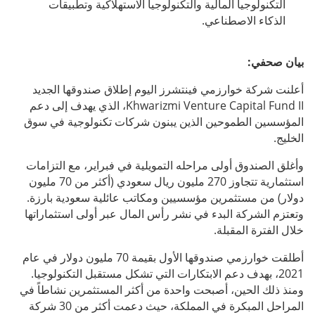
التكنولوجيا المالية والتكنولوجيا الاستهلاكية وتطبيقات
الذكاء الاصطناعي.
بيان صحفي:
أعلنت شركة خوارزمي فينتشرز اليوم إطلاق صندوقها الجديد
Khwarizmi Venture Capital Fund II، الذي يهدف إلى دعم
المؤسسين الطموحين الذين يبنون شركات تكنولوجية في سوق
الخليج.
وأغلق الصندوق أولى مراحله التمويلية في فبراير، مع التزامات
استثمارية تتجاوز 270 مليون ريال سعودي (أكثر من 70 مليون
دولار) من مستثمرين مؤسسيين ومكاتب عائلية سعودية بارزة.
وتعتزم الشركة البدء في نشر رأس المال عبر أولى استثماراتها
خلال الفترة المقبلة.
أطلقت خوارزمي صندوقها الأول بقيمة 70 مليون دولار في عام
2021، بهدف دعم الابتكارات التي تشكل مستقبل التكنولوجيا.
ومنذ ذلك الحين، أصبحت واحدة من أكثر المستثمرين نشاطاً في
المراحل المبكرة في المملكة، حيث دعمت أكثر من 30 شركة