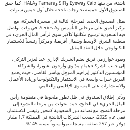
ناشئة، من بينها Calo وEyewa وSiFi وTamara وHALA. كما حقق
الصندوق الأول خمسة تخارجات ناجحة خلال أول خمس سنوات.
يمثل الصندوق الجديد المرحلة التالية في مسيرة الشركة، مع
تركيز أعمق على مرحلتي التأسيس وSeries A، في وقت تواصل
فيه السعودية ترسيخ مكانتها كأكبر سوق لرأس المال الجريء في
منطقة الشرق الأوسط وشمال أفريقيا، ومركزاً رئيسياً للاستثمار
التكنولوجي خلال العقد المقبل.
ويقود خوارزمي فريق يضم الشريك الإداري عبدالعزيز التركي،
إلى جانب الشركاء همام مدّاوي وأرجون تشوبرا، والشركاء
المؤسسين الدكتور إبراهيم الموجِل وياسر القاضي، حيث يجمع
الفريق خبرات واسعة في الاستثمار والتكنولوجيا وريادة الأعمال
والاستشارات على المستوى الإقليمي والعالمي.
ويأتي إطلاق الصندوق في ظل تطور ملحوظ في منظومة رأس
المال الجريء في الخليج، حيث تحولت من مرحلة النشوء إلى
مرحلة النضج، مع تصاعد دور السعودية كمحور رئيسي للاستثمار.
ففي عام 2025، جمعت الشركات الناشئة في المملكة 1.7 مليار
دولار عبر 257 صفقة، مسجلة نمواً سنوياً بنسبة 145%.