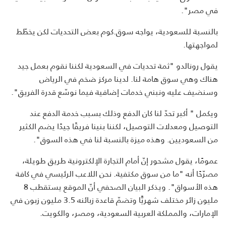
في مصر".
بالنسبة للسعودية، يواجه سوق.كوم بعض التحديات لكن يخطّط
لمواجهتها.
يقول رونالدو "ثمة تحديات في السعودية لكننا نقوم بعمل جيد
هناك وهي سوق هامة لنا. لدينا مركز ضخم في الرياض
وسنضيف عليه ونبني خدمات إضافية فيما نوسّع قدرة الفريق".
ويكمل " أكبر تحدّ لنا كان الدفع وذلك بسبب خدمة الدفع عند
التوصيل ومعدلات التوصيل، لكننا بنينا فريقًا جيدًا يضم الكثير
من السعوديين. وهذه ميزة بالنسبة لنا في هذه السوق".
عمومًا، يقول مشحور إنّ أمام التجارة الإلكترونية طريق طويلة،
مصرّحًا أنه "ما من سوق مكتفية. نحن اللاعب الرئيسي في كافة
هذه الأسواق". ويذكر البيان الصحفي أنّ الموقع يستقطب 8
مليون زائر مختلف شهريًّا وتضمّ قاعدة زبائنه 3.5 مليون زبون في
الإمارات، والمملكة العربية السعودية، ومصر، والكويت.