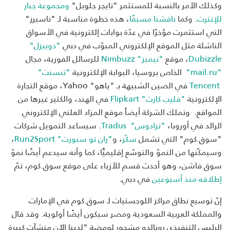
وكذلك الأمر بالنسبة للمستثمر "تايجر جلوبل"
ومجموعة جبار
للإنترت
. وكما
ناقشنا مسبقًا
، هذه خطوة مناسبة لـ "ناسبرز"
التي استثمرت مؤخرًا في عدّة بوابات إلكترونية في الأسواق
الناشئة مثل الموقع الإلكتروني المبوّب في دبي
"دوبيزل"
Dubizzle
، موقع
"نيمبز" Nimbuzz
للرسائل الفورية، مجال
"mail.ru"
الخاص بروسيا، البوابة الإلكترونية
"تنسنت"
Tencent
في الصين الشبيهة بـ "ياهو" Yahoo، موقع التجارة
الإلكترونية
"فليب كارت" Flipkart
في الهند، والكثير غيرها من
المواقع. وتملك الشركة أيضاً موقع المزاد العلني الإلكتروني
الرائد في أوروبا،
"ترادوس" Tradus
. سيساعد التمويل شركات
"سوق.كوم" التي تشمل
سكّر
، و
"ران تو سبورت" Run2Sport
،
وسيمكّنها من النموّ والتوسّع إقليميًّا، كما وأنه سيدعم أيضًا نموّ
سوق فاشن، وهو أحدث قسم للأزياء على موقع سوق.كوم، تمّ
إطلاقه منذ أسبوعين
في دبي.
إنّ توسيع نطاق مراكز اللوجستيات لـ سوق.كوم في الإمارات
والمملكة العربية السعودية ومصر سيكون أيضًا أولوية. وقد قال
الرئيس التنفيذي رونالدو مشحور لومضة "لدينا الآن منشآت كبيرة