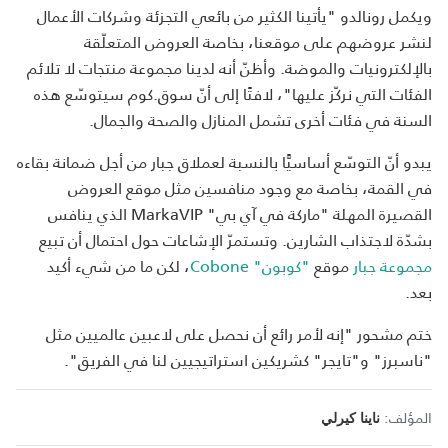
ويكمل رونالدو "يأتينا الكثير من بائعي التجزئة وشركات الأعمال
لنشر عروضهم على موقعنا، بخاصة العروض المتعلّقة
بالإلكترونيات والموضة. وأظنّ أنه لدينا مجموعة منتجات لا تلائم
الفئات التي نركّز عليها"، لافتًا إلى أنّ سوق.كوم سيتوسّع هذه
السنة في فئات أخرى تشمل المنازل والصحة والجمال.
يبدو أنّ التوسّع أساسيًّا بالنسبة لعملاق جبار من أجل ضمانة بقاءه
في القمة، بخاصة مع وجود منافسين مثل موقع العروض
القصيرة المهلة "ماركة في آي بي" MarkaVIP الذي ينافس
بشدّة لاجتذاب الشارين. وتستمرّ الإشاعات حول احتمال أن تبيع
مجموعة جبار
موقع
"كوبون" Cobone
، لكن ما من شيء أكيد
بعد.
ختم مشحور "إنه لأمر رائع أن نحصل على لاعبين عالميين مثل
"ناسبرز" و"تايجر" كشريكين استراتيجيين لنا في الفريق".
المؤلف:
ناينا كيرلي