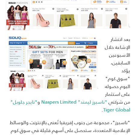
بعد انتشار
الإشاعة خلال
الأسبوعين
السابقين،
يؤكد
"سوق.كوم"
اليوم حصوله
على استثمار
من شركتي
"ناسبرز ليمتد" Naspers Limited
و
"تايجر جلوبل"
.
Tiger Global
"ناسبرز"، مجموعة من جنوب إفريقيا تُعنى بالإنترنت والوسائط
الإعلامية المتعددة، ستحصل على أسهم قليلة في سوق.كوم