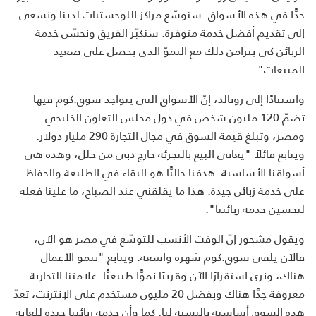
جدًّا في هذه الأسواق. سنوسّع مراكز اللوجستيات لدينا ونسعى
إلى تقديم أفضل خدمة متوفرة. سنكبّر الفريق ونحسّن خدمة
الزبائن كي يتزامن ذلك مع النموّ الذي يحصل على صعيد
المبيعات".
واستنادًا إلى رونالد، إنّ الأسواق التي يتواجد سوق.كوم فيها
تضمّ 120 مليون شخص في دول مجلس التعاون الخليجي
ومصر، وتبلغ قيمة السوق في مجال التجارة 290 مليار دولار.
ويتابع قائلاً "يعاني البيع بالتجزئة خارج دبي من خلل، وهذه هي
أسواقنا الأساسية. هدفنا حاليًّا هو البقاء في الطليعة والحفاظ
على خدمة زبائن جيدة. هذا ما يقلقني عند الصباح، ما علينا فعله
لتحسين خدمة زبائننا".
ويقول مشحور إنّ الوقت الأنسب للتوسّع في مصر هو الآن،
فالآن يلقى سوق.كوم شهرة واسعة. ويتابع "تنمو الأعمال
هناك، ونرى استقرارًا الآن وقريبًا نموًّا طبيعيًّا. علامتنا التجارية
معروفة جدًّا هناك وبفضل 20 مليون مستخدم على الإنترنت، تعدّ
هذه السوق أساسية بالنسبة لنا. كما وأن خدمة زبائننا جيدة للغاية