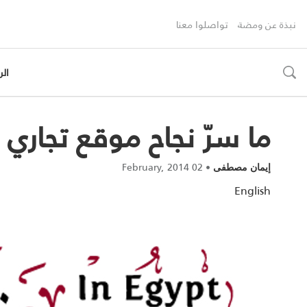
نبذة عن ومضة
تواصلوا معنا
الر
toggle
search
ما سرّ نجاح موقع تجار
02 February, 2014
•
إيمان مصطفى
English