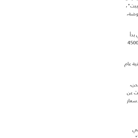
يبت"،
 المعروضة،
بدأ
اماً بيع هدايا الأعياد من خلال متاجر فعلية في شيكاغو، ثم تطور إلى قطاع التجارة الإفتراضية عام 1999، ويضم موقعه حالياً 4500
ية عام
حن،
حث عن
لأسعار
في
".