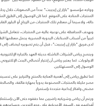
وواجه مؤسسو "بازار إن إيجيبت" عدداً من الصعوبات خلال رحلت
المنتجات المتاحة على الموقع. كما كان الوصول إلى الطرق ال
حالة، ولاسيما أن معظم تلك المنتجات من الزجاج أو البلور القاب
وبهدف المحافظة على نوعية عالية من المنتجات، تتعامل الشر
كبيراً من أصحاب الصناعات اليدوية المصرية يحمل معظمها الط
لدى فريق "بازار إن إيجيبت"، قبل أن يتم تصويره ليضاف إلى ك
وينصح رياض الشركات الناشئة حديثة العهد بالتجارة الإلكترو
الاولويات. كما يعتبر رياض أن إختيار أخصائي البحث الإلكترون
الوصول إلى المستهلكين.
كما تطرق رياض إلى أهمية العناية بالمنتج والتركيز على تحسينه
مصر مليئة بالمنتجات المصنوعة يدوياً بمهارة فائقة، والصالحة
مضني وافكار إبداعية متجددة بإستمرار.
ورغم أن رياض وشريكيه راضيين عما حققوه حتى الآن بإستثمارا
أقدامهم في السوق الأمريكية على وجه التحديد، ويساعدهم 