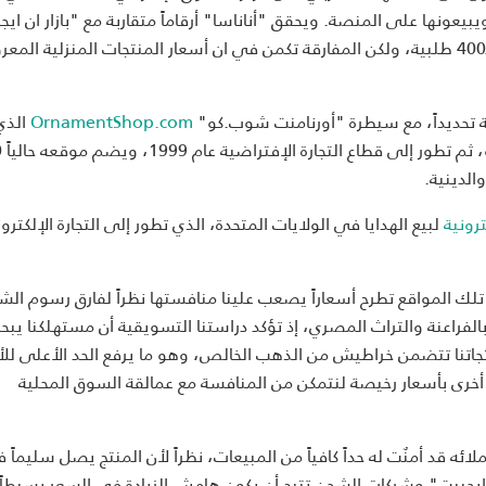
نها على المنصة. ويحقق "أناناسا" أرقاماً متقاربة مع "بازار ان ايج
اذ يضم حالياً عدد أكبر من المنتجات 3000 منتج، ويبيع حوالي الـ400 طلبية، ولكن المفارقة تكمن في ان أسعار المنتجات المنزلية
 تحديداً، مع سيطرة "أورنامنت شوب.كو"
OrnamentShop.com
الذي 
منذ 32 ع
لبيع الهدايا في الولايات المتحدة، الذي تطور إلى التجارة الإلكترون
لك المواقع تطرح أسعاراً يصعب علينا منافستها نظراً لفارق رسوم الش
لفراعنة والتراث المصري، إذ تؤكد دراستنا التسويقية أن مستهلكنا يب
E"، هذا فضلاً عن كون منتجاتنا تتضمن خراطيش من الذهب الخالص، وهو ما يرفع الحد الأعلى ل
نا نوفر أيضاً منتجات أخرى بأسعار رخيصة لنتمكن من المنافسة مع عمالقة السوق المحلية
ئه قد أمنٌت له حداً كافياً من المبيعات، نظراً لأن المنتج يصل سليماً 
 ايجيبت" وشركات الشحن تتيح أن يكون هامش الزيادة في السعر بسيطاً