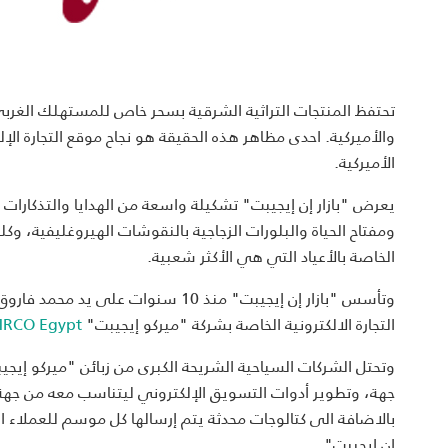
تحتفظ المنتجات التراثية الشرقية بسحر خاص للمستهلك الغربي،
والأميركية. احدى مظاهر هذه الحقيقة هو نجاح موقع التجارة الإل
الأميركية.
يعرض "بازار إن إيجيبت" تشكيلة واسعة من الهدايا والتذكارا
ومفتاح الحياة والبلورات الزجاجية بالنقوشات الهيروغليفية، و
الخاصة بالأعياد التي هي الأكثر شعبية.
وتأسس "بازار إن إيجيبت" منذ 10 سنو
التجارة الالكترونية الخاصة بشركة "ميركو إيجيبت"
RCO Egypt
وتحتل الشركات السياحية الشريحة الكبرى من زبائن "ميركو 
جهة، وتطوير أدوات التسويق الإلكتروني ليتناسب معه من جهة 
بالاضافة الى كتالوجات محدثة يتم إرسالها كل موسم للعملاء 
إن إيجيبت".