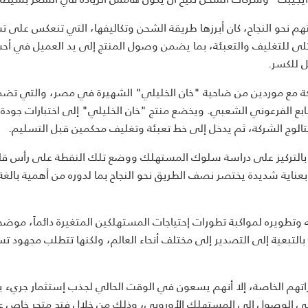
هم نحو النجاح، كان أبرزها طريقة الشحن وتكاليفها، التي تنعكس على ت
مثلى للتغليف والتعبئة، بما يضمن وصول المنتج إلى يد العميل في أ
ل للكسر.
كة مع موردين من ضاحية "خان الخليلي" الشهيرة في مصر، والتي تضم 
ابع الفرعوني الشعبي. ويخضع منتج "خان الخليلي" إلى اختبارات جودة
تالوج الشركة، ثم يدخل إلى خط تعبئة وتغليف محكمين قبل التسليم.
نية بالتركيز على دراسة سلوك المستهلك ووضع تلك النقطة على رأس قا
ي بعناية شديدة يختصر نصف الطريق نحو النجاح بما لدوره من أهمية بالغ
 وتطويره لمواكبة تطورات إحتياجات المستهلكين المتغيرة دائماً، موضحاً
 بالتبعية إلى التصدير إلى مختلف أنحاء العالم، ولكنها تتطلب مجهود 
تهم الخاصة، إلا أنهم يسعون في الوقت الحالي لجذب إستثمار جريء ي
في الوصول إلى المستهلك الأوروبي، وذلك من خلال فتح متجر خاص 