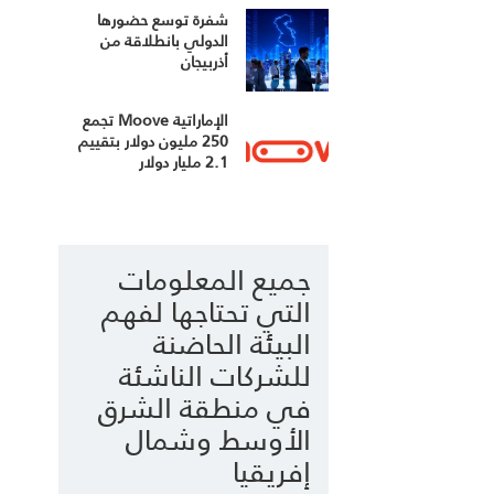
شفرة توسع حضورها
الدولي بانطلاقة من
أذربيجان
الإماراتية Moove تجمع
250 مليون دولار بتقييم
2.1 مليار دولار
جميع المعلومات
التي تحتاجها لفهم
البيئة الحاضنة
للشركات الناشئة
في منطقة الشرق
الأوسط وشمال
إفريقيا