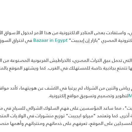
 واستفادت بعض المتاجر الالكترونية من هذا الأمر لدخول الأسواق الأ
كترونية المصري "بازار إن إيجيبت"
Bazaar in Egypt
في اختراق السوق
ت التي تحمل عبق التراث المصري، كالخراطيش الفرعونية المصنوعة من 
كلها تتمتع بجاذبية خاصة للمستهلك في الغرب. كما ويشتهر الموقع بالم
ات على يد محمد فاروق رياض واثنين من الشركاء لم يرغبا في الكشف عن هويتهما، كأحد مواق
M
لتطوير وتصميم وتسويق مواقع إلكترونية.
إيجيبت"، مما ساعد المؤسسين على فهم السلوك الشرائي للسياح في 
أخرى. كما وتعتمد "ميركو ايجيبت" توزيع منشورات في الولايات المتح
المسجلين على الموقع، تعرفهم على خدماتهم ومنتجاتهم وأهمها منصة 