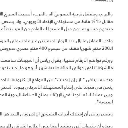
مقابل 15% فقط من مستهلكي الإتحاد الأوروبي، ولا يسع
منتجهم مستهدف من قبل المستهلك القادم من الغرب بحثاً عن ت
الـ200 منتج شهرياً فقط، من مجموع 400 منتج حصري معروض على المنصة، معدل سعر المنتج هو حوالي 300 دولار أميركي.
فالشركة تتلقى حوالي المائة طلبية شهرياً، وهو ما يجلب نحو 50 ألف دولار سنوياً في المتوسط إلى الشركة، حسب رياض.
يكمن في قدرتنا على إقناع المستهلك الأمريكي بجودة المنتج 
وبين عملائنا، كما نجحنا في الإرتقاء بمنتج الصناعة اليدوية 
آسيوية".
ويعتبر رياض أن إمتلاك أدوات التسويق الإلكتروني الجيد هو ال
ويبدو أن منصات أخرى تعتمد أيضا على الطابع الشرقي للوصول