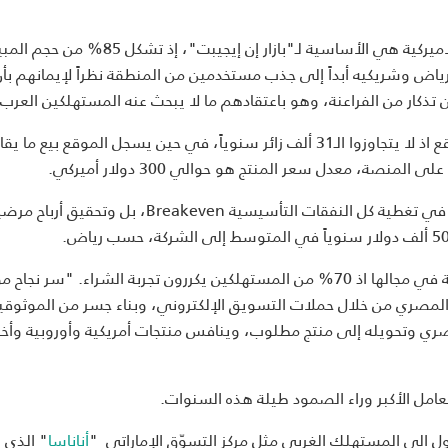
واليوم، وبفضل توجيه التسويق الى الغرب، أصبحت السوق الأميركية هي الأساسية لـ"بازار إن إيجيبت
ى رياض وشريكيه أبداً إلى جذب مستخدمين من المنطقة نظراً لإيمانهم بأ
ذكار من الفراعنة، وهو باعتقادهم ما لا يبحث عنه المستهلكين العرب.
ولكن بالمقابل ما زال عدد الزوار المتفردين غير ملفت على الموقع اذ لا يتجاوزوا الـ31 ألف زائر سنوياً، في حين يسجل الموقع بيع م
وررغم تواضع الأرقام نسبياً، يقول رياض أن المبيعات ساهمت في تغطية كل النفقات التأسيسية Breakeven، بل وتحقيق 
ويصنف رياض "بازار إن إيجيبت" بين المواقع الإلكترونية الناجحة في مجالها اذ 70% من المستهلكين يكررون تجربة الشراء. "سر
المصري من خلال حملات التسويق الإلكتروني، وبناء جسر من الموثوقية 
المصري وتحويله إلى منتج مطلوب، وينافس منتجات أمريكية وأوروبية وأخ
عامل الأكبر وراء الصمود طيلة هذه السنوات.
 الى المستهلك الغربي مثل مركز التسوّق الإماراتي "
أناناسا
" الذي