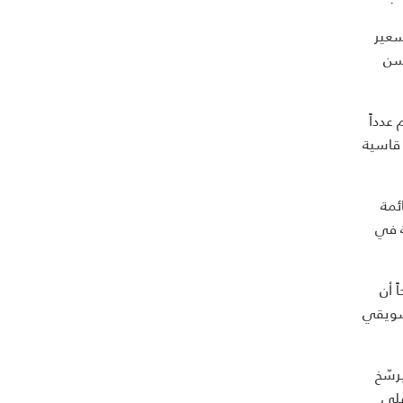
سعير
حسن
عدداً
 قاسية
ئمة
ة في
 أن
تسويقي
رسّخ
على