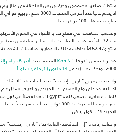
منتجات صنعها مصممون وحرفيون من المنطقة في منازلهم ويبيعو
يقارب سعرها الـ100 دولار فقط.
وتصعب المنافسة في قطاع هدايا الأعياد في السوق الأمريكية
منتج و47 قطاعاً يخاطب مختلف الأعمار والمناسبات الشخصية والدينية.
هذا ولا ننسى "كوهلز"
Kohl’s
المصنف بين
أكبر 8 مواقع إلكترونية
2000، ويجذب ما يزيد عن
14 مليون زائر متفرد سنوياً
.
ولا يخشى فريق "بازار إن إيجيبت" حجم المنافسة: "لا شك أن ت
لكننا نعتمد على ولع المستهلك الأمريكي والغربي بشكل عام با
كلمات مفتاحية تتضمن كلمة "gypt
على موقعنا لما يزيد عن 300 دولار، غير أن
الأمريكية"، يقول رياض.
وأضاف رياض: "إن الموثوقية العالية بين "بازار إن إيجيبت" وعملا
الوقت المحدد على الموقع، كما أن العقود المبرمة بين "ميركو