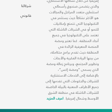
إفريقيا من خلال نشاطها الاستثماري،
شركائنا
والذي يتضمن صندوق رأسمالي
استثماري متعدد المراحل والمجالات
قانوني
هو الأكثر نشاطاً حيث يستثمر في
التكنولوجيا التي تتمتع بإمكانيات
للنمو أو في الشركات الناشئة التي
تعتمد على التكنولوجيا في جميع
أنحاء المنطقة. كما تعتبر ومضة
المنصة المعرفية الرائدة في
المنطقة حيث تقدم برامج متكاملة،
من بينها الريادة الفكرية والأبحاث
وتطوير المجتمع، وبرنامج زمالة ومضة
الذي يسمى “ومضة إكس“،
بالإضافة إلى الخدمات الاستشارية
للشركات والحكومات التي تقدمها إلى
جميع الأطراف المعنية بالبيئة الحاضنة
للشركات الناشئة في منطقة الشرق
الأوسط وشمال إفريقيا.
اعرف المزيد