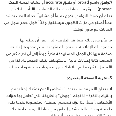
(توافق واسع broad أو دقيق accurate أو مشابه لجملة البحث
phrase) لا يؤثر في نقاط جودة تلك الكلمات – إلاّ أنه عليك أن
تعلم أن ضبط التوافق ليكون دقيقاً أو مشابهاً لجملة البحث يحشد
عدداً أصغر من مرّات الظهور، فيستغرق وقتاً أطول لجمع سجل من
البيانات مع مرور الوقت.
ما يؤثر في ذلك أيضاً هو الطريقة التي تقرر أن تنظم بها
مجموعاتك الإعلانية. ستبدو لك فكرة تصميم مجموعة إعلانية
ضخمة فيها كل الجمل المستهدفة فكرةً جيدةً إلى أن تدرك كم من
الصعب كتابة إعلانات عالية الاستهداف لتلك المجموعة. لذا من
الأفضل بكثير تنظيم إعلاناتك في مجموعات ضيقة وذات صلة.
3.
تجربة الصفحة المقصودة
لا يتعلق الأمر فحسب بعدد الأشخاص الذين يمكنك إقناعهمم
بالقيام بالنقرة – إذ تهتم "جوجل" بالطريقة التي تعامل بها هؤلاء
الأشخاص أيضاً. لذا يؤثر تصميم الصفحة المقصودة عندما يكون
ذا صلة وجودة عالية بشكل إيجابي في نقاط الجودة الخاصة بك –
مع أنّ الآراء تختلف حول مدى تأثير ذلك.