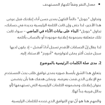
معدل النقر وفقاً للجهاز المستهدف
وتحاول "جوجل" دائماً التكهنّ بمدى حسن أداء إعلانك قبل عرض
هذا الأخير، لذا حتى وإن كانت الكلمة الرئيسية جديدة في حسابك،
تحاول "جوجل"
– سواء كانت
البناء على بيانات الأداء في الماضي
تلك متعلقة بمجموعة إعلانية موجودة أو بالحساب بأكلمه
لذا يقال إنّ الحسابات الأقدم تسجل أداءً أفضل – إذ يكون لديها
سجل مثبت أكثر يمكن لخوارزمية "أدوردز" الاستناد إليه.
2.
مدى صلة الكلمات الرئيسية بالموضوع
يتعلق هذا الشق بأبسط صوره بمدى توافق طلب بحث المستخدم
مع الإعلان الذي قمت بعرضه. ويمكن هدفك هنا بأن يتضمن
عنوان إعلانك ومضمونه الكلمات الرئيسية التي تستهدفها (أو
بدائل قريبة جداً لها).
والمهم هنا هو أنّ نوع التوافق الذي تحدده للكلمات الرئيسية