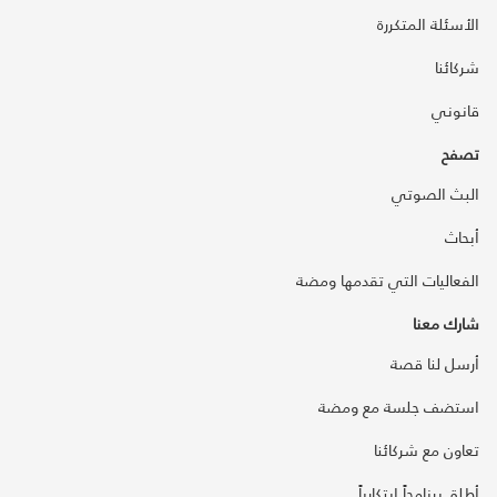
الأسئلة المتكررة
شركائنا
قانوني
تصفح
البث الصوتي
أبحاث
الفعاليات التي تقدمها ومضة
شارك معنا
أرسل لنا قصة
استضف جلسة مع ومضة
تعاون مع شركائنا
أطلق برنامجاً ابتكارياً