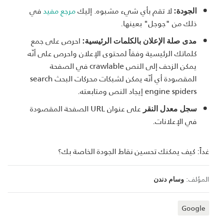
لا تقم بأي شيء مشبوه. إليك
مرجع مفيد
في
الجودة:
ذلك من "جوجل" بعينها.
احرص على جمع
مدى صلة الإعلان بالكلمات الرئيسية:
كلماتك الرئيسية وفقاً لمحتوى الإعلان واحرص على أنّه
يمكن الزحف إلى النص crawlable في الصفحة
المقصودة أي أنّه يمكن لشبكات محركات البحث search
engine spiders إيجاد النص ومتابعته.
على عنوان URL الصفحة المقصودة
سجل معدل النقر
في الإعلانات.
غداً: كيف يمكنك تحسين نقاط الجودة الخاصة بك؟
المؤلف:
وسام دندن
Google