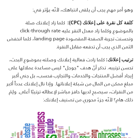
وهو أمر مهم يجب أن يلقى انتباهك، لأنّه يؤثر في:
كلما زاد إعلانك صلة
كلفة كل نقرة على إعلانك (
CPC
):
بالموضوع وكلما زاد معدل النقر عليه click-through rate
وتحسنت تجربة الصفحة المقصودة landing page، كلما انخفض
الثمن الذي يجب أن تدفعه مقابل النقرة.
كلما زادت فعالية إعلانك وصلته بموضوع البحث،
ترتيب إعلانك:
تحسن ترتيبه. تذكر أنّ هدف "جوجل" ليس مساعدة عملائها على
إيجاد أفضل المنتجات والخدمات والتجارب فحسب، بل جني أكبر
مبلغ ممكن من المال من شبكة إعلاناتها. وإذا نال إعلانك عدداً أكبر
من النقرات، سيصبح لديها حافز مباشر لإعطائه ترتيبًا أعلى. ولِمَ
ذلك هام؟ لأنّه جزءٌ محوري من تصنيف إعلانك: