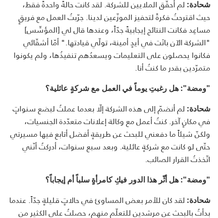
لم أحقّق الملايين للشركة. لقد كانت حالةً واحدةً فقط،
شحادة:
حيث اقترحتُ فكرةً لتحفيز الموزّعين لدينا. جرّبتُ العمل مع فريقٍ
مساعِد فكانت النتائج إيجابيةً جدّاً، وعندها قال لي [المؤسِّس]
"الشركة الآن باتَت في أيدٍ أمينة، تولّي قيادتها." أمّا أشقّائي
فكانوا يحصلون على التعليمات ويسعدُهم تنفيذُها، ولم يكونوا
متمرّدين بقدر ما كنتُ أنا.
"ومضة": هل رغبتِ يوماً في العمل مع شركةٍ عائلية؟
لم أنضمّ إلى هذه الشركة إلّا بعدما عملتُ لبضع سنواتٍ
شحادة:
في مكانٍ آخر. كنتُ أعمل مع وكالة إعلانات متعدّدة الجنسيات،
ولكنّ شيئاً ما دفعني للبحث عن طريقةٍ أفضل أتابع فيها مسيرتي
حتّى لو كانت مع شركةٍ عائلية. وبعد سبع سنوات، أدركتُ أنّني
اتّخذتُ القرار الصائب.
"ومضة": هل أثّر هذا الدور فيكِ كامرأةٍ سلباً أم إيجاباً؟
لقد كان للأمر بعض المساوئ في حالاتٍ قليلةٍ جدّاً. عندما
شحادة:
بدأتُ بالبحث عن مرشدين للتعلّم منهم، حصلتُ على الكثير من