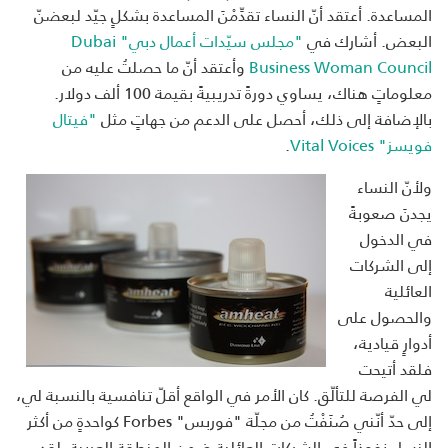
المساعدة. أعتقد أنّ النساء تقدِّمْنَ المساعدة بشكلٍ جيّد لبعضنّ
البعض. أشارك في
"مجلس سيّدات أعمال دبي" Dubai
Business Woman Council
وأعتقد أنّ ما حصلتُ عليه من
معلوماتٍ هناك، يساوي دورةً تدريبيةً بقيمة 100 ألف دولار.
بالإضافة إلى ذلك، أحصل على الدعم من جهاتٍ مثل
"فيتال
فويسز" Vital Voices
.
ولأنّ النساء
يجدنَ صعوبةً
في الدخول
إلى الشركات
العائلية
والحصول على
أدوارٍ قيادية،
فلقد أتيحت
لي الفرصة للتألّق. كان الأمر في الواقع أقلّ تنافسية بالنسبة لي،
إلى حدّ أنّني صُنَفْتُ من مجلّة "فوربس" Forbes كواحدةٍ من أكثر
النساء نفوذاً في الشركات العائلية ضمن المنطقة العربية. لقد