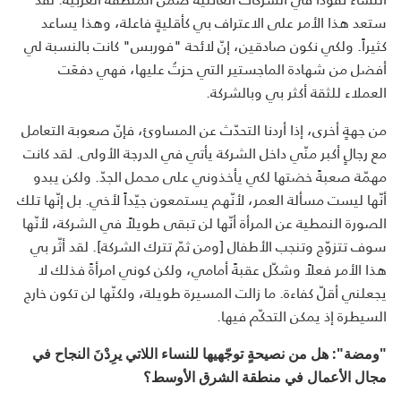
ستعد هذا الأمر على الاعتراف بي كأقليةٍ فاعلة، وهذا يساعد
كثيراً. ولكي نكون صادقين، إنّ لائحة "فوربس" كانت بالنسبة لي
أفضل من شهادة الماجستير التي حزتُ عليها، فهي دفعَت
العملاء للثقة أكثر بي وبالشركة.
من جهةٍ أخرى، إذا أردنا التحدّث عن المساوئ، فإنّ صعوبة التعامل
مع رجالٍ أكبر منّي داخل الشركة يأتي في الدرجة الأولى. لقد كانت
مهمّة صعبةً خضتها لكي يأخذوني على محمل الجدّ. ولكن يبدو
أنّها ليست مسألة العمر، لأنّهم يستمعون جيّداً لأخي. بل إنّها تلك
الصورة النمطية عن المرأة أنّها لن تبقى طويلاً في الشركة، لأنّها
سوف تتزوّج وتنجب الأطفال [ومن ثمّ تترك الشركة]. لقد أثّر بي
هذا الأمر فعلاً وشكّل عقبةً أمامي، ولكن كوني امرأةً فذلك لا
يجعلني أقلّ كفاءة. ما زالت المسيرة طويلة، ولكنّها لن تكون خارج
السيطرة إذ يمكن التحكّم فيها.
"ومضة": هل من نصيحةٍ توجّهيها للنساء اللاتي يرِدْنَ النجاح في
مجال الأعمال في منطقة الشرق الأوسط؟