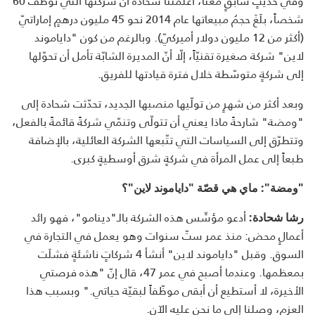
وفي حديثٍ سابقٍ معنا، أعلمَتنا شحادة أنّ شركتها التي توظّف 60
شخصاً، بلَغَ حجمُ مبيعاتها عام 2014 نحو 45 مليون درهمٍ إماراتيّ
(أكثر من 12 مليون دولار أميركيّ). وبالرغم من كون "داياموند
لاين" شركة صغيرة تقنيّاً، إلّا أنّ المديرة الشابّة تأمل أن تحوّلها
إلى شركةٍ متوسّطة خلال فترة قيادتها للفريق.
وبعد أكثر من شهرٍ من تولّيها منصبها الجديد، تحدّثت شحادة إلى
"ومضة" شارحةً ماذا يعني أن تتولّى وتنمّي شركةً قائمةً بالفعل،
وتتطرّق إلى السياسات التي تتّبعها الشركة العائلية، بالإضافة
طبعاً إلى عمل المرأة في شركةٍ شرق أوسطيةٍ كبرى.
"ومضة": ماي هي قصّة "داياموند لاين"؟
أدعو مؤسِّس هذه الشركة بالـ"دينامو"، فهو رائد
رشا شحادة:
أعمالٍ محض: منذ عمر ستّ سنوات وهو يعمل في التجارة في
السوق. وقبل "داياموند لاين" أنشأ 4 شركاتٍ ناشئةٍ فشلَت
بمعظمها. وعندما أصبح في عمر 47، قال إنّ "هذه فرصتي
الأخيرة، لا أستطيع أن أبقى موظّفاً لبقيّة حياتي." وبسبب هذا
العزم، وصلنا إلى ما نحن عليه الآن.