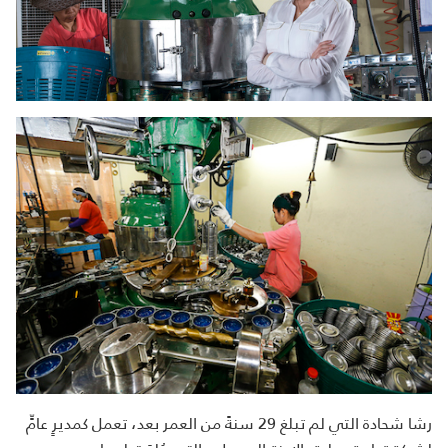
رشا شحادة التي لم تبلغ 29 سنةً من العمر بعد، تعمل كمديرٍ عامٍّ