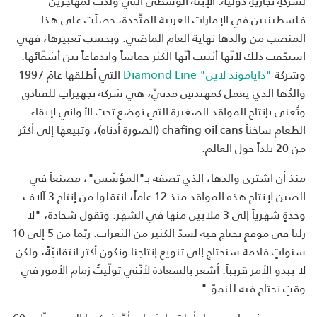
لشركةٍ تجاريةٍ دولية. الإبنة الوسطى التي وُلدَت لمهاجرين
فلسطينيين في الإمارات العربية المتّحدة، حصلَت على هذا
المنصب من والدها نهاية العام الماضي. وبحسب تعبيرها، فهي
استحّقت ذلك لأنّها أثبتَت أنّها الكثر حماساً واندفاعاً بين أشقّائها.
وشركة
"داياموند لاين" Diamond Line
التي أطلقها عامَ 1997
والدُها الذي يعمل كمهندسٍ مدنيّ، هي شركة تجهيزاتٍ للفنادق
وتُعنى بإنتاج المواقد الصغيرة التي توضع تحت الأواني لإبقاء
الطعام ساخناً chafing oil cans (الصورة أدناه)، وتبيعها إلى أكثر
من 20 بلداً حول العالم.
منذ أن اشترى والدها، الذي تصفه بـ"المؤسِّس"، مصنعاً في
الصين لإنتاج هذه المواقد منذ 12 عاماً، انتقلوا من إنتاج 3 آلاف
وحدةٍ شهرياً إلى 3 ملايين منها في الشهر. وتقول شحادة، "لا
زلنا في موقعٍ نحتاج فيه لسدّ الكثير من الثغرات. ربّما من 5 إلى 10
سنواتٍ قادمة سنحتاج إلى تنويع إنتاجنا ونكون أكثر انتقائيّةً، ولكن
لا يبدو الأمر قريباً. أشعر بالسعادة لأنّني تولّيتُ زمام الأمور في
وقتٍ نحتاج فيه للنموّ."