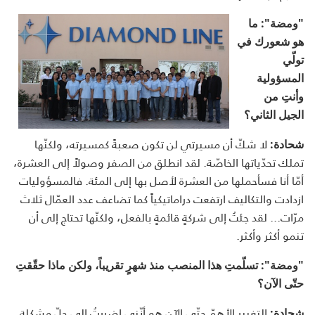
"ومضة": ما
هو شعورك في
تولّي
المسؤولية
وأنتِ من
الجيل الثاني؟
لا شكّ أن مسيرتي لن تكون صعبةً كمسيرته، ولكنّها
شحادة:
تملك تحدّياتها الخاصّة. لقد انطلق من الصفر وصولاً إلى العشرة،
أمّا أنا فسأحملها من العشرة لأصل بها إلى المئة. فالمسؤوليات
ازدادت والتكاليف ارتفعت دراماتيكياً كما تضاعف عدد العمّال ثلاث
مرّات... لقد جئتُ إلى شركةٍ قائمةٍ بالفعل، ولكنّها تحتاج إلى أن
تنمو أكثر وأكثر.
"ومضة": تسلّمتِ هذا المنصب منذ شهرٍ تقريباً، ولكن ماذا حقّقتِ
حتّى الآن؟
التغيير الأهمّ حتّى الآن هو أنّني اضررتُ إلى حلّ مشكلة
شحادة: