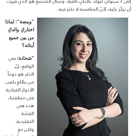
إلى 7 سنواتٍ ليولّد عائداتٍ كافية. ومجال التصنيع هو الذي قرّرتُ
أن نركّز عليه، لأنّ المنافسة لا تكثر فيه.
"ومضة": لماذا
اختاركِ والدكِ
من بين جميع
أبنائه؟
في
"شحادة:
الواقع، إنّ
الذكر هو دوماً
من يطّلع بلعب
الأدوار القيادية
في منطقتنا،
هذه هي
القصّة
التقليدية.
ولكن مع