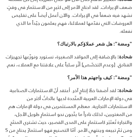
ضعف الإيرادات. لقد احتاج الأمر إلى كثيرٍ من الاستثمار في وقتٍ
نشهد فيه ضعفاً في الإيرادات. والآن أعمل أيضاً على تقليص
العروضات التي نقدّمها لعملائنا، فهم يعلمون جيّداً ما الذي
نفعله.
"ومضة": هل شعر عملاؤكم بالارتباك؟
بالإضافة إلى المواقد الصغيرة، نستورد ونوزّعها تجهيزات
شحادة:
الفنادق. [وعدم التخصّص] أثّر سلباً على علاقتنا مع العملاء، نعم.
"ومضة": كيف واجهتم هذا الأمر؟
لقد أضفنا خطّ إنتاجِ آخر. أعتقد أنّ الاستثمارات الصناعية
شحادة:
في دولة الإمارات العربية المتّحدة لديها عائداتٌ أكثر من
الاستثمارات التجارية. معظم المستثمرين في دولة الإمارات هم
من المغتربين، لذلك نادراً ما يتّجون نحو استثمارٍ طويل الأجل،
والتجارة تُعتَبَر كاستثمارٍ على المدى القصير، حيث تشتري المنتَج
ومن ثمّ تبيعه وينتهي الأمر. أمّا التصنيع فهو استثمارٌ يحتاج من 5