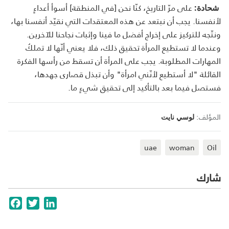
على مرّ التاريخ، كنّا نحن [في المنطقة] أسوأ أعداءٍ
شحادة:
لأنفسنا. يجب أن نبتعد عن هذه المعتقدات التي نقيّد أنفسنا بها،
ونتّجه للتركيز على إخراج أفضل ما فينا وإثبات نجاحنا للآخرين.
وعندما لا تستطيع المرأة تحقيق ذلك، فلا يعني أنّها لا تملكُ
المهارات المطلوبة. يجب على المرأة أن تسقط من رأسها الفكرة
القائلة "لا أستطيع لأنّني امرأة" وأن تبذل قصارى جهدها،
فستصل فيما بعد بالتأكيد إلى تحقيق شيءٍ ما.
المؤلف:
لوسي نايت
uae
woman
Oil
شارك
cebook
Twitter
LinkedIn