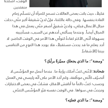
الوقت، أصلحنا
منفتحين
قليلاً، حيث باتت بعض العائلات تسمح للمرأة أن تتسلّم زمام
القادة بنفسها. وفي حالة عائلتنا، فإنّ لديّ شقيقةٌ أكبر منّي دخلت
مجال الأعمال قبلي، ولديّ شقيقٌ أصغر منّي يعمل في هذا
المجال أيضاً. وعندما يسألني أحدهم عن السبب، فسأجيبه
بسهولة أنّني الأكثر كفاءةً لتولّي هذا الأمر في الوقت الحاضر. لا
أحد يعلم ما قد يحدث مستقبلاً، فلا يوجد هذا النوع من التنافس
بيننا [الأشقاء].
"ومضة": ما الذي يجعلكِ مميّزةً برأيكِ؟
لأنّني كنتُ أملك رؤيةً ما. عندما أعمل مع المؤسِّس لا
شحادة:
أتصرّف كأنّني موظّفة، ولم آخذ الأمر على أنّه رئيسي في العمل
وحسب؛ كنتُ دائماً ما أناقش الأفكار، فشلتُ في بعض الاختبارات
ونجحتُ في سواها. في الوقت نفسه قرّر المؤسِّس التنحّي.
"ومضة": ما الذي فعلتِه؟