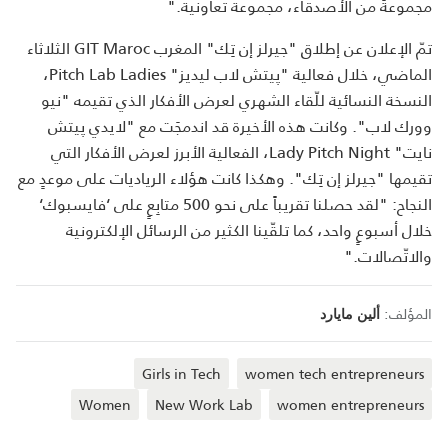
مجموعةً من الأصدقاء، مجموعة تعاونية."
تمّ الإعلان عن إطلاق "جيرلز إن تِك" المغرب GIT Maroc الثلاثاء
الماضي، خلال فعالية "پيتش لاب ليديز" Pitch Lab Ladies،
النسخة النسائية للّقاء الشهري لعرض الأفكار الذي تقيمه "نيو
وورك لاب". وكانت هذه الأخيرة قد اندمجَت مع "لايدي پيتش
نايت" Lady Pitch Night، الفعالية الأبرز لعرض الأفكار التي
تقيمها "جيرلز إن تِك". وهكذا كانت هؤلاء الرياديات على موعدٍ مع
النجاح: "لقد حصلنا تقريباً على نحو 500 متابِعٍ على ‘فايسبوك‘
خلال أسبوعٍ واحد، كما تلقّينا الكثير من الرسائل الإلكترونية
والاتّصالات."
المؤلف:
ألين مايارد
Girls in Tech
women tech entrepreneurs
Women
New Work Lab
women entrepreneurs