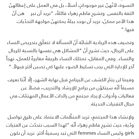
النسوة، لأنّهنّ غير موجوداتٍ أصلاً، بل في العمل على إعطائهنّ
الثقة بالنفس. وتشرح فاطم زهراء قائلةً، "نريد أن نبر هن أنّ
هذا الأمر ممكنٌ، نريد أن نوجد بيئةً يمكنهنّ مواجهة التحدّيات
فيها."
وتضيف هذه الريادية الشابّة أنّ المسألة لا تتعلّق بتحريض النساء
على الرجال، حيث تشرح أنّ "المشاكل هي نفسها بالنسبة للرجال
والنساء. وفي المقابل، تمتلك النساء طريقةً مغايرةً للعمل، نهجاً
آخر للإدارة التي يجب تسليط الضوء عليها كي تصبن أكثر قبولاً."
وفيما لن يتمّ الكشف عن البرنامج قبل نهاية الشهر، إلّا أنّنا نعرف
مسبقاً أنّه سيتكوّن من برامج للإرشاد والتدريب، فضلاً عن
فعاليات وأدوات لإيجاد مجتمعٍ من رائدات الأعمال المهتمّات في
مجال التقنيات الحديثة.
ولإنشاء هذا المجتمع، تريد المنظِّمات الاعتماد على طرق تواصل
ودّية، حيث تشرح فاطم زهراء أنّه "لهذا السبب نتحدّث عن الفتيات
girls وليس النساء femmes التي تبد رسميةً أكثر. نريد أن نكون