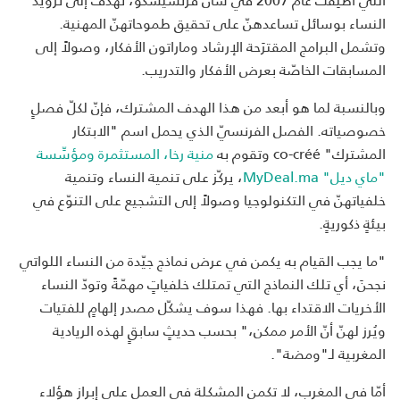
النساء بوسائل تساعدهنّ على تحقيق طموحاتهنّ المهنية.
وتشمل البرامج المقترَحة الإرشاد وماراتون الأفكار، وصولاً إلى
المسابقات الخاصّة بعرض الأفكار والتدريب.
وبالنسبة لما هو أبعد من هذا الهدف المشترك، فإنّ لكلّ فصلٍ
خصوصياته. الفصل الفرنسيّ الذي يحمل اسم "الابتكار
المشترك" co-créé وتقوم به
منية رخا، المستثمرة ومؤسِّسة
"ماي ديل" MyDeal.ma
، يركّز على تنمية النساء وتنمية
خلفياتهنّ في التكنولوجيا وصولاً إلى التشجيع على التنوّع في
بيئةٍ ذكوريةٍ.
"ما يجب القيام به يكمن في عرض نماذج جيّدة من النساء اللواتي
نجحنَ، أي تلك النماذج التي تمتلك خلفياتٍ مهمّةً وتودّ النساء
الأخريات الاقتداء بها. فهذا سوف يشكّل مصدر إلهامٍ للفتيات
ويُرز لهنّ أنّ الأمر ممكن،" بحسب حديثٍ سابقٍ لهذه الريادية
المغربية لـ"ومضة".
أمّا في المغرب، لا تكمن المشكلة في العمل على إبراز هؤلاء