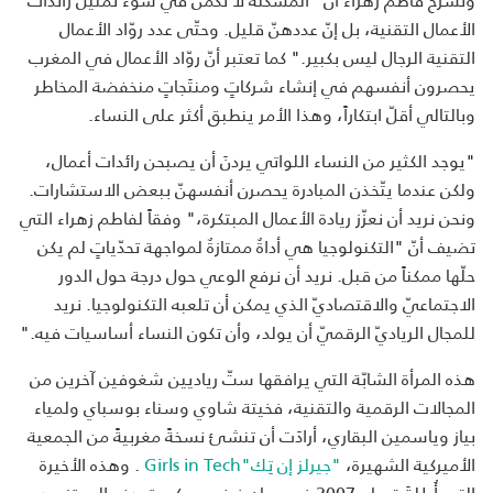
الأعمال التقنية، بل إنّ عددهنّ قليل. وحتّى عدد روّاد الأعمال
التقنية الرجال ليس بكبير." كما تعتبر أنّ روّاد الأعمال في المغرب
يحصرون أنفسهم في إنشاء شركاتٍ ومنتَجاتٍ منخفضة المخاطر
وبالتالي أقلّ ابتكاراً، وهذا الأمر ينطبق أكثر على النساء.
"يوجد الكثير من النساء اللواتي يردنَ أن يصبحن رائدات أعمال،
ولكن عندما يتّخذن المبادرة يحصرن أنفسهنّ ببعض الاستشارات.
ونحن نريد أن نعزّز ريادة الأعمال المبتكرة،" وفقاً لفاطم زهراء التي
تضيف أنّ "التكنولوجيا هي أداةٌ ممتازةٌ لمواجهة تحدّياتٍ لم يكن
حلّها ممكناً من قبل. نريد أن نرفع الوعي حول درجة حول الدور
الاجتماعيّ والاقتصاديّ الذي يمكن أن تلعبه التكنولوجيا. نريد
للمجال الرياديّ الرقميّ أن يولد، وأن تكون النساء أساسيات فيه."
هذه المرأة الشابّة التي يرافقها ستّ رياديين شغوفين آخرين من
المجالات الرقمية والتقنية، فخيتة شاوي وسناء بوسباي ولمياء
بياز وياسمين البقاري، أرادَت أن تنشئ نسخةً مغربيةً من الجمعية
الأميركية الشهيرة،
"جيرلز إن تِك"Girls in Tech
. وهذه الأخيرة
التي أُطلِقَت عام 2007 في سان فرنسيسكو، تهدف إلى تزويد