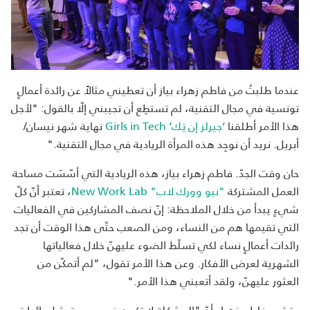
عندما طلبتُ من فاطم زهراء بياز أن تعطيني مثالاً عن رائدة أعمالٍ
تونسية في مجال التقنية، لم تستطِع أن تجيبني إلّا بالقول: "لأجل
هذا الأمر أطلقنا
‘جيرلز إن تِك‘ Girls in Tech
نهاية شهر نيسان/
أبريل. نريد أن نوجِد هذه المرأة الريادية في مجال التقنية."
حان وقت الجدّ. فاطم زهراء بياز، هذه الريادية التي أسّسَت مساحة
العمل المشتركة
"نيو وورك لاب" New Work Lab
، تعتبر أنّ كلّ
شيءٍ يبدأ من خلال الملاحظة: إنّ نصف المشاركين في الفعاليات
التي تقيمها هم من النساء، ومن الصعب حتّى هذا الوقت أن تجد
رائدات أعمالٍ نساء لكي تسلّط الضوء عليهنّ خلال فعالياتها
الشهرية لعرض الأفكار. وعن هذا الأمر تقول، "لم أتمكّن من
العثور عليهنّ، ولقد أتعبني هذا الأمر."
وتشرح فاطم زهراء أنّ "المشكلة لا تكمن في سوء تمثيل رائدات