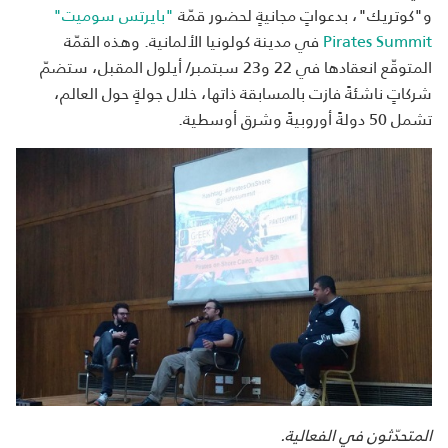
و"كوتريك"، بدعواتٍ مجانيةٍ لحضور قمّة
"بايرتس سوميت"
Pirates Summit
في مدينة كولونيا الألمانية. وهذه القمّة
المتوقّع انعقادها في 22 و23 سبتمبر/ أيلول المقبل، ستضمّ
شركاتٍ ناشئةً فازت بالمسابقة ذاتها، خلال جولةٍ حول العالم،
تشمل 50 دولةً أوروبيةً وشرق أوسطية.
المتحدّثون في الفعالية.