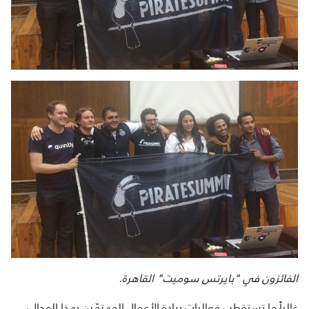
الفائزون في "بايرتس سوميت" القاهرة.
غالباً ما تستقطب فعاليات ريادة الأعمال المهتمّين بهذا المجال،