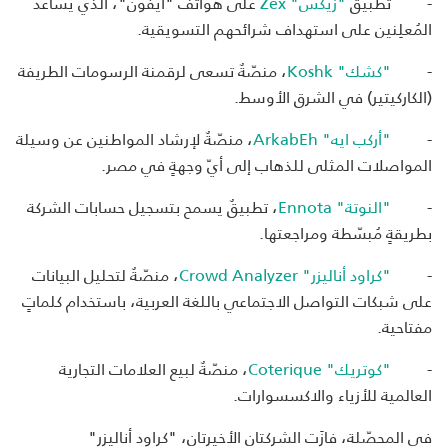
- تطبيق
"زيكس" Zex
على هواتف "آيفون"، الذي يساعد
المُعلِنين على استهداف شرائحهم التسويقية.
-
"كشك" Koshk
، منصّةٌ تسعى لرقمنة الرسومات الطريفة
(الكاركيتير) في الشرق الأوسط.
-
"أركب ايه" ArkabEh
، منصّةٌ لإرشاد المواطنين عن وسيلة
المواصلات المثلى للذهاب إلى أيّ وجهةٍ في مصر.
-
"النوتة" Ennota
، تطبيقٌ يسمح بتسجيل حسابات الشركة
بطريقةٍ مُبسّطة ومراجعتها.
-
"كراود أناليزر" Crowd Analyzer
، منصّةٌ لتحليل البيانات
على شبكات التواصل الاجتماعي باللغة العربية، باستخدام كلماتٍ
مفتاحية.
-
"كوتريك" Coterique
، منصّةٌ لبيع العلامات التجارية
العالمية للأزياء والاكسسوارات.
في المحصّلة، فازَت الشركتان الأخيرتان، "كراود أناليزر"