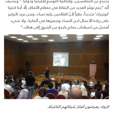
جديدةٍ عن المنافسين، وإمكانية التوسّع إقليميًا ودوليًا." ويضيف
أنّه "رغم توفّر العديد من النقاط في معظم الأفكار، إلّا أننا اخترنا
‘كوتريك‘ تحديداً، نظراً لأنّ القائمين عليه نساء، ونحن نريد التركيز
على ريادة الأعمال لدى النساء وتحفيزها في ألمانيا، ولا شيء
أفضل من اصطحاب نماذج ناجحةٍ من الشرق إلى هناك."
الرواد يعرضون أفكار شركاتهم الناشئة.