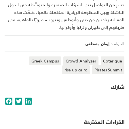
جسرٍ من التواصل بين الشركات الصغيرة والمتوسِّطة في الدول
الناشئة وبين المنظومة الريادية المكتملة عالميًا، ضمّت هذه
الفعالية رياديين من دبي وأبوظبي وبيروت، مرورًا بالقاهرة، في
طريقهم إلى طهران وتركيا وأوكرانيا.
المؤلف:
إيمان مصطفى
Greek Campus
Crowd Analyzer
Coterique
rise up cairo
Pirates Summit
شارك
cebook
Twitter
LinkedIn
القراءات المقترحة