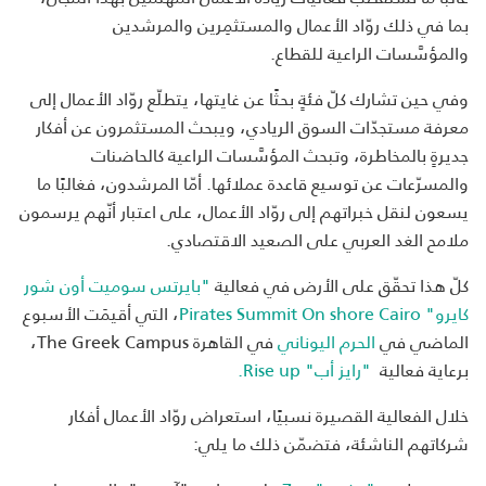
بما في ذلك روّاد الأعمال والمستثمِرين والمرشدين
والمؤسَّسات الراعية للقطاع.
وفي حين تشارك كلّ فئةٍ بحثًا عن غايتها، يتطلّع روّاد الأعمال إلى
معرفة مستجدّات السوق الريادي، ويبحث المستثمرون عن أفكار
جديرةٍ بالمخاطرة، وتبحث المؤسَّسات الراعية كالحاضنات
والمسرّعات عن توسيع قاعدة عملائها. أمّا المرشدون، فغالبًا ما
يسعون لنقل خبراتهم إلى روّاد الأعمال، على اعتبار أنّهم يرسمون
ملامح الغد العربي على الصعيد الاقتصادي.
كلّ هذا تحقّق على الأرض في فعالية
"بايرتس سوميت أون شور
كايرو" Pirates Summit On shore Cairo
، التي أقيمَت الأسبوع
الماضي في
الحرم اليوناني
في القاهرة The Greek Campus،
برعاية فعالية
"رايز أب" Rise up.
خلال الفعالية القصيرة نسبيًا، استعراض روّاد الأعمال أفكار
شركاتهم الناشئة، فتضمّن ذلك ما يلي: