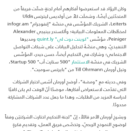
وكان الروّاد قد استعرضوا أفكارهم أمام لجنةٍ ضمَّت فريقاً من
المتحدّثين أيضًا، وشملَت كلاً من أولديس ليترتس Uldis
Leiterts، الشريك المؤسِّس في منصّة "إنفوجرام" infogr.am
لمخطّطات المعلومات البيانية؛ وألكسندر بينيجي Alexander
Peiniger، مؤسِّس
"كوينت دوت لي" quint.ly
ومديرها
التنفيذيّ، وهي منصّةٌ لتحليل البيانات على شبكات التواصل
الاجتماعي؛ وشارك في التحكيم أيضاً، حسن حيدر، المؤسِّس
الشريك في منصّة ا
لاستثمار
"500 ستارت أب" 500 Startup،
وتيل أورمان Till Ohrmann من "بايرتس سوميت".
وفي حديثه مع "ومضة"، أوضح أورمان أسُس اختيار الشركات
التي تقدّمت لاستعراض أفكارها، موضحًا أنّ الوقت لم يكن كافيًا
لدراسة المزيد من الطلبات، وهذا ما جعل عدد الشركات المشاركة
محدودًا.
ويشرخ أورمان الأمر قائلاً، إنّ "لجنة التحكيم اختارت الشركتيَن وفقاً
لوضوح النموذج الربحيّ، وتخصّص فريق العمل، وتقديم فكرةٍ