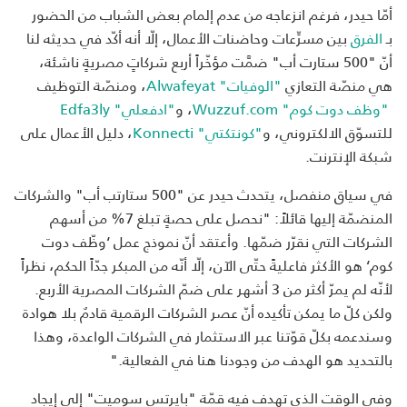
أمّا حيدر، فرغم انزعاجه من عدم إلمام بعض الشباب من الحضور
بـ
الفرق
بين مسرِّعات وحاضنات الأعمال، إلّا أنه أكّد في حديثه لنا
أنّ "500 ستارت أب" ضمَّت مؤخّراً أربع شركاتٍ مصريةٍ ناشئة،
هي منصّة التعازي
"الوفيات" Alwafeyat
، ومنصّة التوظيف
"وظف دوت كوم" Wuzzuf.com
، و
"ادفعلي" Edfa3ly
للتسوّق الالكتروني، و
"كونتكتي" Konnecti
، دليل الأعمال على
شبكة الإنترنت.
في سياق منفصل، يتحدث حيدر عن "500 ستارتب أب" والشركات
المنضمّة إليها قائلاً: "نحصل على حصةٍ تبلغ 7% من أسهم
الشركات التي نقرّر ضمّها. وأعتقد أنّ نموذج عمل ‘وظّف دوت
كوم‘ هو الأكثر فاعليةً حتّى الآن، إلّا أنّه من المبكر جدّاً الحكم، نظراً
لأنّه لم يمرّ أكثر من 3 أشهر على ضمّ الشركات المصرية الأربع.
ولكن كلّ ما يمكن تأكيده أنّ عصر الشركات الرقمية قادمٌ بلا هوادة
وسندعمه بكلّ قوّتنا عبر الاستثمار في الشركات الواعدة، وهذا
بالتحديد هو الهدف من وجودنا هنا في الفعالية."
وفي الوقت الذي تهدف فيه قمّة "بايرتس سوميت" إلى إيجاد