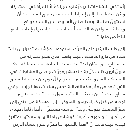
إنّه "في النشاطات الرياديّة نجد دوراً فعّالاً للمرأة في المشاركة،
ولكن عندما ننظر إلى إنخراط النساء في سوق العمل نجد أنّ
نسبتهنّ ضئيلة. وهذا يعني أنّه يوجد لدى النساء دوافع
وإمكانيّات، ولكن هناك أيضاً عقبات يجب دراستها وإيجاد منابعها
للتخلّص منها."
إلى جانب التركيز على المرأة، استهدفَت مؤسَّسة "جيرلز إن تِك"
نساءً من خارج العاصمة، حيث جاءَت إحدى عشر مشارِكة من
محافظاتٍ خارج عمّان ليكنَّ من ضمن الثمانية عشر مشاركة. نذكر
منهنّ أروى خالد، خرّيجة هندسة برمجيّات وإحدى المشاركات في
المعسكر، التي واظبَت على القدوم كلّ يومٍ من منطقة المفرق
التي تبعد من مقّر هذه الفعالية خمس ساعات ذهاباً وإياباً. وفي
سياق الحديث عن حديثات التخرّج، تقول خالد: "نحن بحاجةٍ إلى
توجيهٍ من قبل خبراء درسوا السوق... إنّ المسافة من بيتي إلى
مقرّ المعسكر طويلةٌ، ولكنّ الورشة تستحقّ أن أبذل كامل جهدي
من أجلها." وبدورها، أعربَت غوشة عن امتنانها وسعادتها بمثابرةٍ
كهذه، حيث قالت إنّ "هذا بالنسبة لنا فخرٌ واعتزازٌ بنساء الأردن،