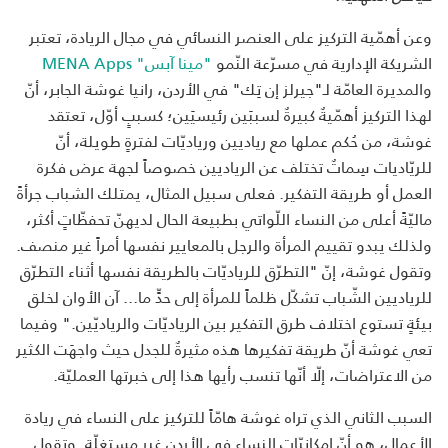
وعن أهمّية التركيز على العنصر النسائي في مجال الريادة، تعتبر
الشريكة الإدارية في مسرّعة النّمو
"مينا آبس" MENA Apps
والمديرة العامّة لـ"جيرلز إن تِك" في الأردن، رانيا غوشة الجابر، أنّ
لهذا التركيز أهمّيةٌ كبيرةٌ لسببَين رئيسيَين؛ كسببٍ أوّل، تعتقد
غوشة، من حُكم عملها مع رياديين ورياديّات لفترةٍ طويلة، أنّ
للريّاديات سِماتٌ تختلف عن الرياديين خصوصاً لجهة عرض فكرة
العمل أو طريقة التفكير. فعلى سبيل المثال، يمتلك الشباب جرأةً
ماليّةً أعلى من النساء اللّواتي بطبيعة الحال لديهنّ تحفظّاتٍ أكثر،
ولذلك يبدو تقييم المرأة والرجل بالمعايير نفسها أمراً غير منصف.
وتقول غوشة، إنّ "التطرّق للرياديّات بالطريقة نفسها أثناء التطرّق
للرياديين الشّباب تشكّل ظلماً للمرأة إلى حدٍّ ما... آن الأوان لخلق
بيئةٍ تستوع اختلاف طرق التفكير بين الرياديّات والرياديّين." وفيما
تعي غوشة أنّ طريقة تفكيرها هذه مثيرةٌ للجدل حيث واجهَت الكثير
من الاعتراضات، إلّا أنّها تنسب رأيها هذا إلى خبرتها العمليّة.
السبب الثاني الذي تراه غوشة هامّاً للتركيز على النساء في ريادة
الأعمال، هو أنّ إمكانيّات النساء في الأردن غير مستغلّة. وتقول