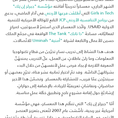
الشهر الجاري، معسكراً تدريبيّاً أقامَته
مؤسَّسة "جيرلز إن تِك"
Girls in Tech
التي
أطلقَت فرعها الأردني
في آذار الماضي، بدعمٍ
من
برنامج التنافسية الأردني JCP
التابع للوكالة الأمريكية للتنمية
الدولية USAID. واتّخذ المعسكر الذي استمرّ لأسبوعَين، كمركزٍ
لفعاليّاته، مساحةَ
"ذا تانك" The Tank
الواقعة في مجمّع الملك
حسين للأعمال والتابعة لشركة
"أمنية" Uminah
للاتّصالات.
هدف هذا النشاط إلى تدريب نساءٍ تخرّجنَ من قطاع تكنولوجيا
المعلومات وما زلنَ عاطلاتٍ عن العمل، علّ التدريب يمنحهُنَّ
المعرفة اللازمة لإيجاد فرص عملٍ لأنفسهنَّ من خلال البدء
بشركاتهنّ الخاصّة. وقد تمّ اختيار ثمانية عشر فتاة، تخرّج بعضهن أو
سيتخرّجن عمّا قريب، للمشاركة بالمعسكر. وتضمّنَ هذا الأخير
محاضراتٍ ونقاشاتٍ تعريفيّةً للريادة، بالإضافة إلى حواراتٍ
إرشاديّةٍ حول إقامة مشروعٍ ناجحٍ وتطبيق خطّة عملٍ مناسبة.
أمّا "جيرلز إن تِك" التي تنظّم هذا المعسكر، فهي مؤسَّسة
أمريكيةٌ غير ربحية، تأسَّسَت عام 2007 لتُعنى بتعزيز العنصر
الأنثوي في الريادة التكنولوجية، من خلال تنسيق أنشطةٍ عدّة تحفّز