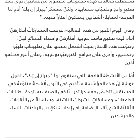
تستقطب فعاليّاتٌ كهذه مجموعاتٍ محصورةً من عمّانيّين ذوي نمط
تفكيرٍ واحدٍ وخلفيّاتٍ متشابهة. ولكنّ معسكر ‘جيرلز إن تِك‘ أتاح لنا
الفرصة لمقابلة أشخاصٍ يمتلكون أفكاراً جديدة."
وفي اليوم الأخير من هذه الفعالية، عرضَت المشاركاتُ أفكارهنّ
أمام لجنة تحكيمٍ قامَت بتوجيه أفكارهنّ وإسداء النصائح لهنّ.
وتنوّعت هذه الأفكار بحيث اشتمل بعضها على تطبيقاتٍ طبيّةٍ
وتعلميةٍ، وأخرى على مواقع إلكترونيّةٍ توعوية، وعلى أمورٍ مختلفةٍ
أخرى.
أمّا عن الأنشطة القادمة التي ستقوم بها "جيرلز إن تِك"، تقول
غوشة إنّ هذه المؤسَّسة ستُقيم في الأردن أنشطةً متنوّعةً في
المستقبل تتضمّن معسكراً تدريبيّاً في الصيف يستهدف طالبات
الجامعات، ومسابقاتٍ للشركات الناشئة، وسلسلةً من اللّقاءات
التّقنيّة الشهريّة، بالإضافة إلى إيجاد شبكةٍ بين الرياديّات النساء
والمرشدين.