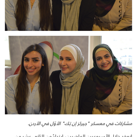
مشاركات في معسكر "جيرلز إن تِك" الأوّل في الأردن.
انعقد خلال الأسبوعيين الماضيين، ابتداءً من الثاني عشر من