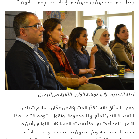
ويدلّ على مثابرتهنّ ورغبتهنّ في إحداث تغييرٍ في حياتهن."
لجنة التحكيم. رانيا غوشة الجابر، الثانية من اليمين.
وفي السيّاق ذاته، تقدّر المشارِكة من عمّان، سلام شبلي،
التعدّديّةَ التي تتمتّع بها المجموعة. وتقول لـ"ومضة" عن هذا
الأمر: "لقد أعجبَتني جدّاً تعدديّة المشاركات اللواتي أتينَ من
محافظاتٍ مختلفةٍ وتمّ جمعهنّ تحت سقفٍ واحد... عادةً ما