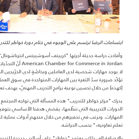
ابتسامات الرضا ترتسم على الوجوه في ختام دورة خواطر للتدر
ommerce in Jordan
لا يوجد مهارات شخصية لدى العاملين وبخاصّةٍ لدى الخرّيجين ا
تؤكّد ضرورة سدّ الثغرة بين المهارات المتواجدة في سوق العمل
[كهذه] من خلال تحسين نوعية برامج التدريب المهنيّ، بهدف تعزيز
يدرك "مركز خواطر للتدريب" هذه المسألة التي تواجه المجتمع 
الدورات التدريبية التي ننظّمها، يقضي هدفنا الأساسي بتوفير
المهارات. ونرغب في تحفيزهم من خلال منحهم أدوات عملية لت
تعلم تعاونية،" بحسب الحراشه.
بالإضافة إلى ذلك، يعتمد "خواطر" على أساليب جديدة للتدريب ت