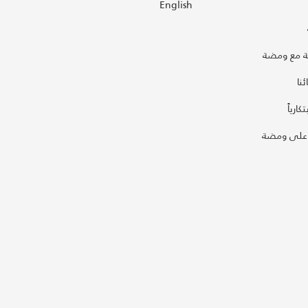
English
 مع ومضة
نا
كارياً
على ومضة