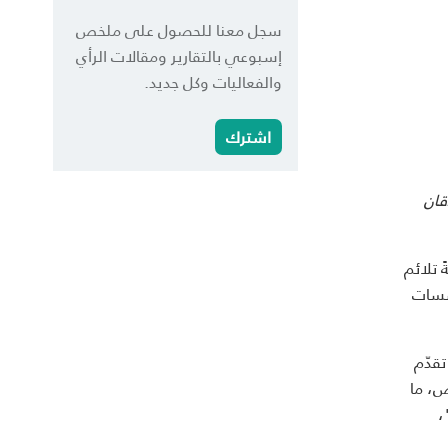
سجل معنا للحصول على ملخص
إسبوعي بالتقارير ومقالات الرأي
والفعاليات وكل جديد.
اشترك
قان
يعلم أنّه ينشئ شركةً تلائم
سّسات
تقدّم
ص، ما
،