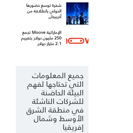
شفرة توسع حضورها
الدولي بانطلاقة من
أذربيجان
الإماراتية Moove تجمع
250 مليون دولار بتقييم
2.1 مليار دولار
جميع المعلومات
التي تحتاجها لفهم
البيئة الحاضنة
للشركات الناشئة
في منطقة الشرق
الأوسط وشمال
إفريقيا