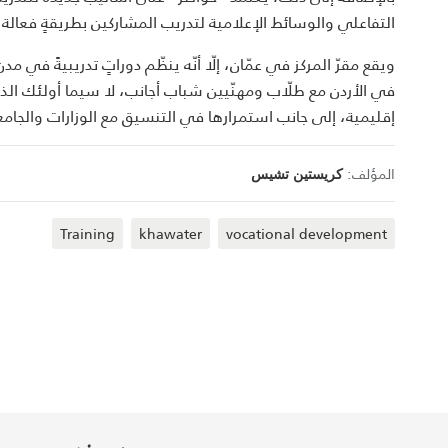
التفاعلي والوسائط الإعلامية لتدريب المشاركين بطريقةٍ فعالة،
ويقع مقرّ المركز في عمّان، إلّا أنّه ينظّم دوراتٍ تدريبيةً في 
في الأردن مع طلّاب ومهنّيين شباب أجانب، لا سيما أولئك الذين
إقليمية، إلى جانب استمرارها في التنسيق مع الوزارات والجامعا
المؤلف:
كريستين تشيس
Training
khawater
vocational development