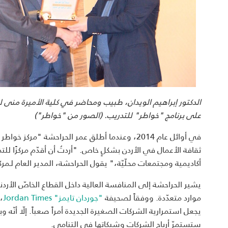
الدكتور إبراهيم الويدان، طبيب ومحاضر في كلية الأميرة منى 
على برنامج "خواطر" للتدريب. (الصور من "خواطر")
ثقافة الأعمال في الأردن بشكلٍ خاص. "أردتُ أن أقدّم مركزًا
أكاديمية ومجتمعات محلّيّة،" يقول الحراحشة، المدير العام لـمر
يشير الحراحشة إلى المنافسة العالية داخل القطاع الخاصّ الأردني
موارد متعدّدة. ووفقاً لصحيفة
"جوردان تايمز" Jordan Times
،
يجعل استمرارية الشركات الصغيرة الجديدة أمراً صعباً. إلّا أنّ
ستستمرّ أرباح الشركات وشبكاتها في التنامي.