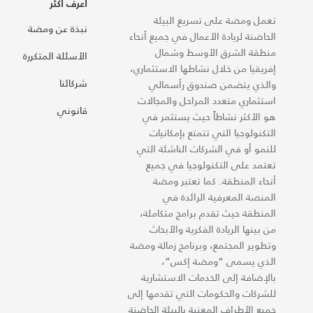
اعرف أكثر
تعمل ومضة على تسريع البيئة
نبذة عن ومضة
الحاضنة لريادة الأعمال في جميع أنحاء
منطقة الشرق الأوسط وشمال
الأسئلة المتكررة
إفريقيا من خلال نشاطها الاستثماري،
شركائنا
والذي يتضمن صندوق رأسمالي
استثماري متعدد المراحل والمجالات
قانوني
هو الأكثر نشاطاً حيث يستثمر في
التكنولوجيا التي تتمتع بإمكانيات
للنمو أو في الشركات الناشئة التي
تعتمد على التكنولوجيا في جميع
أنحاء المنطقة. كما تعتبر ومضة
المنصة المعرفية الرائدة في
المنطقة حيث تقدم برامج متكاملة،
من بينها الريادة الفكرية والأبحاث
وتطوير المجتمع، وبرنامج زمالة ومضة
الذي يسمى “ومضة إكس“،
بالإضافة إلى الخدمات الاستشارية
للشركات والحكومات التي تقدمها إلى
جميع الأطراف المعنية بالبيئة الحاضنة