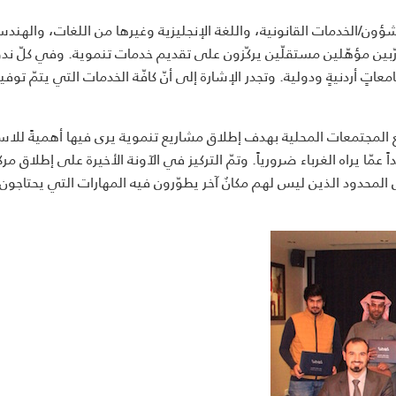
شؤون/الخدمات القانونية، واللغة الإنجليزية وغيرها من اللغات، والهندس
ّبين مؤهّلين مستقلّين يركّزون على تقديم خدمات تنموية. وفي كلّ ندوة
معاتٍ أردنيةٍ ودولية. وتجدر الإشارة إلى أنّ كافّة الخدمات التي يتمّ توفي
مع المجتمعات المحلية بهدف إطلاق مشاريع تنموية يرى فيها أهميةً للاس
مّا يراه الغرباء ضرورياً. وتمّ التركيز في الآونة الأخيرة على إطلاق مركز
المحدود الذين ليس لهم مكانٌ آخر يطوّرون فيه المهارات التي يحتاجون إ