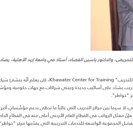
للتمريض، والدكتور ياسين القضاه، أستاذ في جامعة إربد الأهلية، يصاد
في أوائل عام 2014، وعندما أطلق عمر الحراحشة "مركز خواطر للتدريب" Khawater Center for Training، كان 
 للتدريب يشدّد على أساليب جديدة ويبني شراكات مع جهات حكومية ومؤ
كز "خواطر".
، لا سيما بين مراكز التدريب التي غالباً ما تحظى بدعم مؤسَّساتٍ أكبر 
 فإنّ معدّل الرواتب في القطاع العام الأردني أعلى منه في القطاع الخا
ه وبفضل المجموعة الواسعة للخدمات التدريبية التي يقدّمها مركز "خواطر"