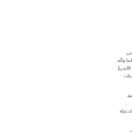
 في الأردن
، كما وأنّه
لأردن]
يات
فة
 بيئة