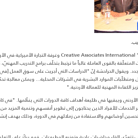
يب.
وأفادت دراسة حديثة أجرتها "كرييتف أسوشييتس انترناشونال" Creative Associates International وغرفة التجارة الأميركية
American Chamber for C أنّ التحدّيات المتعلّقة بالقوى العاملة غالباً ما ترتبط بتخلّف برامج التدريب المهنيّ
لجدد. ويقول الحراحشة إنّ "الدراسات التي أجريت على سوق العمل [في ا
 ومتطلّبات الموارد البشرية في الشركات المحلية... ويمكن معالجة تحدّ
 الكفاءة المهنية للعمالة الأردنية."
الأردني ويبقيها في طليعة أهداف كافة الدورات التي ينظّمها. "في كا
 الخدمات للأفراد الذين يحتاجون إلى تطوير أنفسهم وتنمية المزيد من
حسين أوضاعهم والاستفادة من زملائهم في الدورة، وذلك بهدف إنشاء
تعدّى إلقاء محاضراتٍ عادية وتوزيع المطبوعات. فهو يركّز على التعلم