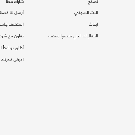
تصفح
شارك معنا
البث الصوتي
أرسل لنا قصة
أبحاث
استضف جلسة
الفعاليات التي تقدمها ومضة
تعاون مع شركائ
أطلق برنامجاً ابت
اعرض فكرتك 