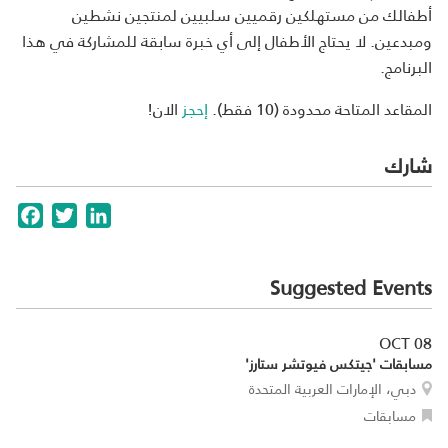
أطفالك من مستهلكين رقميين سلبيين لمنتجين نشطين
ومبدعين.
لا يحتاج
الأطفال
إلى أي
خبرة سابقة
للمشاركة
في هذا
البرنامج.
المقاعد
المتاحة
محدودة
(10 فقط
).
إحجز
الان!
شارك
cebook
Twitter
LinkedIn
Suggested Events
OCT 08
مسابقات 'جيتكس فيوتشر ستارز'
دبي، الإمارات العربية المتحدة
مسابقات