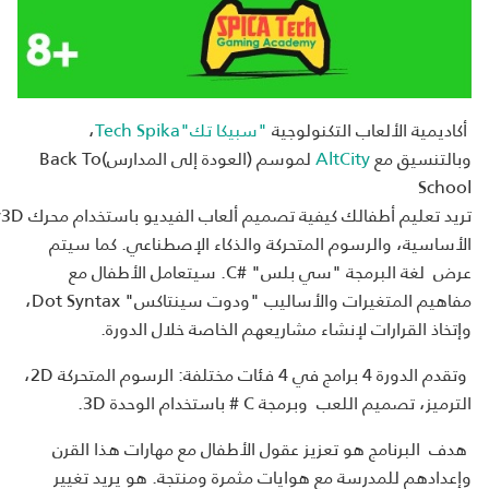
أكاديمية الألعاب التكنولوجية
"سبيكا تك"Tech Spika
،
وبالتنسيق مع
AltCity
لموسم (العودة إلى المدارس)Back To
School
الأساسية، والرسوم المتحركة والذكاء الإصطناعي. كما سيتم
عرض لغة البرمجة "سي بلس" #C. سيتعامل الأطفال مع
مفاهيم المتغيرات والأساليب "ودوت سينتاكس" Dot Syntax،
وإتخاذ القرارات لإنشاء مشاريعهم الخاصة خلال الدورة.
وتقدم الدورة 4 برامج في 4 فئات مختلفة: الرسوم المتحركة 2D،
الترميز، تصميم اللعب وبرمجة C # باستخدام الوحدة 3D.
هدف البرنامج هو تعزيز عقول الأطفال مع مهارات هذا القرن
وإعدادهم للمدرسة مع هوايات مثمرة ومنتجة. هو يريد تغيير