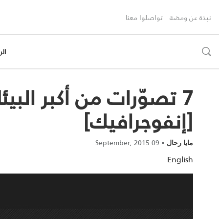
نبذة عن ومضة
تواصلوا معنا
الر
toggle
search
7 تصوّرات من أكبر الب
[إنفوجرافيك]
09 September, 2015
•
مايا رحال
English