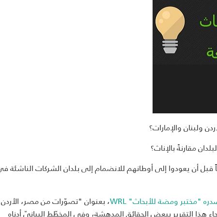
دن ولبنان والإمارات؟
ان مقارنةً بالإناث؟
ً قبل أن يعودوا إلى أوطانهم للانضمام إلى بلدان الشركات الناشئة ف
دره "مختبر ومضة للأبحاث" WRL
، بعنوان "تصوّرات من مصر، الأردن، 
رات، تكشف توجّهات وتحدّيات توسّع الشركات الناشئة‎". جاء هذا التقرير ببعض الحقائق المدهشة، وفي المخطّط البيانيّ أدناه