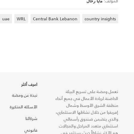
المؤلف:
مايا رحال
uae
WRL
Central Bank Lebanon
country insights
اعرف أكثر
تعمل ومضة على تسريع البيئة
نبذة عن ومضة
الحاضنة لريادة الأعمال في جميع أنحاء
منطقة الشرق الأوسط وشمال
الأسئلة المتكررة
إفريقيا من خلال نشاطها الاستثماري،
شركائنا
والذي يتضمن صندوق رأسمالي
استثماري متعدد المراحل والمجالات
قانوني
هو الأكثر نشاطاً حيث يستثمر في