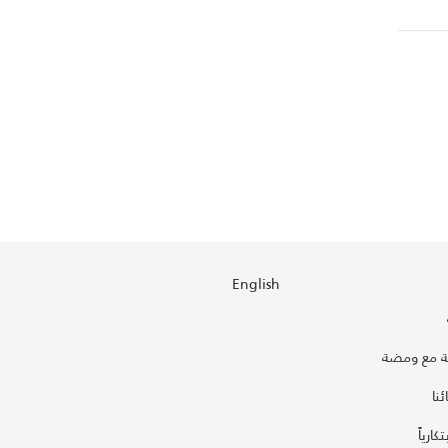
English
 مع ومضة
نا
كارياً