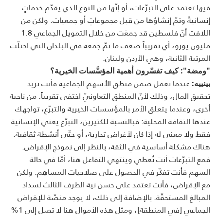
فيها تعتمد على التبرّعات، أو إنّها من النوع الذي يقدّم خدماتٍ
إنسانيةً وتمّ إنشاؤها من قبل مجموعاتٍ أو جمعيات. ولكن من
اللافت أنّ فلسطين قد جمعَت من خلال التمويل الجماعي 1.8
مليون يورو، أي تقريباً ضعف ما تمّ جمعه في البلدان التي احتلّت
المرتبة الثانية، وهي الأردن ولبنان.
"ومضة": كيف تفسّرون أهمية المؤسَّسات الخيرية؟
عندما تعمل ضمن منطق الأسهم الجماعية فأنت تريد
بينييه:
تحقيق المال، وذلك لأنّ المنطق التعاونيّ اختفى تقريباً. من ناحيةٍ
أخرى، وعندما يتعلق الأمر بالمؤسسات الخيرية والتبرّع، تواجهك
عندها الثقافة المحلية: فبالنسبة للكثيرين، التبرّع يعني الإنسانية
فقط ولا معنى له إذا كان لأغراض تجارية، أو حتّى أنشطة ثقافية.
هناك مشكلة أساسية في الثقة، بالنظر إلى نموذج الإقراض.
فمع التبرّعات أنت تُعطي وينتهي التفاعل هنا، أمّا في حالة
السهم فأنت تفكّر في الحصول على صلاحيات المساهِم. ولكن
مع الإقراض، فأنت تعتمد على حسن نية الطرف الثالث لسداد
المبالغ المستحقّة. بالإضافة إلى ذلك، لا يوجد منصّة للإقراض
الجماعي [في المنطقة]، ومثل هذه الأموال هنا لا تصل إلى 1%