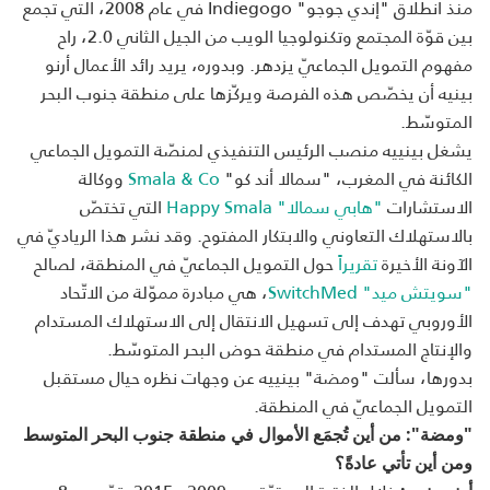
منذ انطلاق "إندي جوجو" Indiegogo في عام 2008، التي تجمع
بين قوّة المجتمع وتكنولوجيا الويب من الجيل الثاني 2.0، راح
مفهوم التمويل الجماعيّ يزدهر. وبدوره، يريد رائد الأعمال أرنو
بينيه أن يخصّص هذه الفرصة ويركّزها على منطقة جنوب البحر
المتوسّط.
يشغل بينييه منصب الرئيس التنفيذي لمنصّة التمويل الجماعي
الكائنة في المغرب، "سمالا أند كو"
Smala & Co
ووكالة
الاستشارات
"هابي سمالا" Happy Smala
التي تختصّ
بالاستهلاك التعاوني والابتكار المفتوح. وقد نشر هذا الرياديّ في
الآونة الأخيرة
تقريراً
حول التمويل الجماعيّ في المنطقة، لصالح
"سويتش ميد" SwitchMed
، هي مبادرة مموّلة من الاتّحاد
الأوروبي تهدف إلى تسهيل الانتقال إلى الاستهلاك المستدام
والإنتاج المستدام في منطقة حوض البحر المتوسّط.
بدورها، سألت "ومضة" بينييه عن وجهات نظره حيال مستقبل
التمويل الجماعيّ في المنطقة.
"ومضة": من أين تُجمَع الأموال في منطقة جنوب البحر المتوسط
ومن أين تأتي عادةً؟