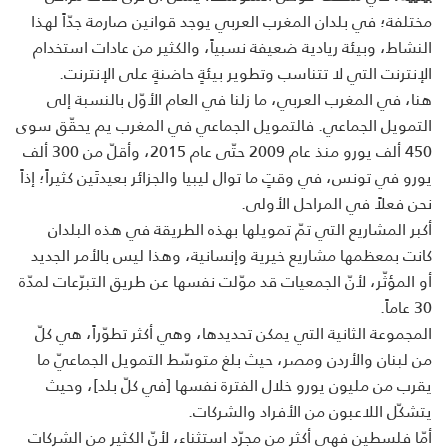
مختلفة؛ في بلدان المغرب العربي يوجد قوانين صارمة جدّاً لهذا
النشاط، وبيئة ريادية ضعيفة نسبياً، والكثير من عادات استخدام
الإنترنت التي لا تتناسب وتطوير بيئةٍ حاضنةٍ على الإنترنت.
هنا، في المغرب العربي، ما زلنا في العام الأوّل بالنسبة إلى
التمويل الجماعي. فالتمويل الجماعي في المغرب يم يحقّق سوى
450 ألف يورو منذ عام 2009 حتّى عام 2015، وأقلّ من 300 ألف
يورو في تونس، في وقتٍ ما توال ليبيا والجزائر بعيدتَين كثيراً؛ إذاً
نحن فعلاً في المراحل الأولى.
أكبر المشاريع التي تمّ تمويلها بهذه الطريقة في هذه البلدان
كانت بمعظمها مشاريع خيرية وإنسانية، وهذا ليس بالأمر الجديد
أو المؤثّر، لأنّ الجمعيات قد موّلت نفسها عن طريق التبرّعات لمدّة
30 عاماً.
المجموعة الثانية التي يمكن تحديدها، وهي أكثر تطوّراً، هي كلّ
من لبنان والأردن ومصر، حيث بلغ متوسّط التمويل الجماعيّ ​​ما
يقرب من مليون يورو خلال الفترة نفسها [في كلّ بلد]، وحيث
يتشكّل اللاعبون من الأفراد والشركات.
أمّا فلسطين فهي أكثر من مجرّد استثناء، لأنّ الكثير من الشركات