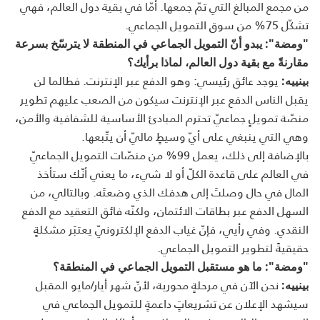
من مجمع المبالغ التي تمّ جمعها. أمّا في بقية دول العالم، فهي
تشكّل 75% من سوق التمويل الجماعي.
"ومضة": يبدو أنّ التمويل الجماعي في المنطقة لا يترسّخ بسرعة
مقارنةً مع بقية دول العالم، لماذا برأيك؟
يوجد عائق رئيسي: وهو الدفع عبر الإنترنت. فطالما لن
بينييه:
يقبل الناس الدفع عبر الإنترنت سيكون من الصعب عليهم تطوير
منصّة تمويلٍ جماعيّ تحترم المبادئ الأساسية للشفافية والأمن،
وهي التي ينبغي على أيّ وسيطٍ ماليّ أن يتّبعها.
بالإضافة إلى ذلك، يعمل 99% من منصّات التمويل الجماعيّ
في العالم على قاعدة الكلّ أو لا شيء، ما يعني أنّك ستأخذ
المال في حال وصلتَ إلى هدفك الذي وضعتَه. وبالتالي، من
السهل الدفع عبر بطاقات الائتمان، ولكنّه فائق التعقيد مع الدفع
النقدي. وفي رأيي، فإنّ غياب الدفع الإلكترونيّ يعتبَر مشكلةٍ
حقيقيةً لتطوير التمويل الجماعي.
"ومضة": ما هو مستقبل التمويل الجماعي في المنطقة؟
نحن الآن في مرحلةٍ محورية، لأنّ شهر أيار/مايو المقبل
بينييه:
سيشهد الإعلان عن تشريعاتٍ داعمةٍ للتمويل الجماعي في