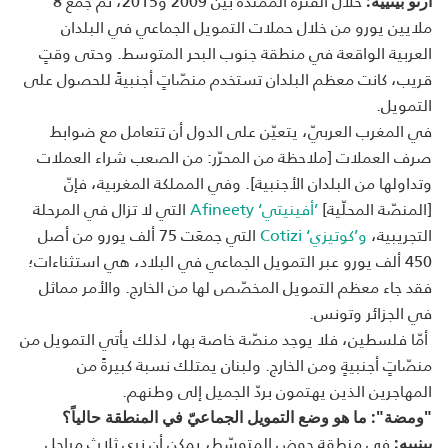
خلال الفترة الممتدّة بين 2009 و2015، تمّ جمع 8
أرنو بينييه:
ملايين يورو من خلال حملات التمويل الجماعي في البلدان
العربية الواقعة في منطقة جنوب البحر المتوسط. وحتى وقتٍ
قريب، كانت معظم البلدان تستخدم منصّاتٍ أجنبيةً للحصول على
التمويل.
في المغرب العربيّ، يتعيّن على الدول أن تتعامل مع ضوابط
صرف العملات [ملاحظة من المحرّر: من الصعب شراء العملات
وتداولها من البلدان الأجنبية]. وفي المملكة المغربية، فإنّ
[المنصّة المحلّية]
’أفينيتي‘ Afineety
التي لا تزال في المرحلة
التجريبية،
و’كوتيزي‘ Cotizi
التي جمعَت 75 ألف يورو من أصل
450 ألف يورو عبر التمويل الجماعي في البلاد، هي استثناءات؛
فقد جاء معظم التمويل المخصّص لها من الخارج. والأمر مماثل
في الجزائر وتونس.
أمّا فلسطين، فلا يوجد منصّة خاصة بها، لذلك يأتي التمويل من
منصّاتٍ أجنبيةٍ ومن الخارج. ولبنان يمتلك نسبة كبيرةً من
المهاجرين الذين يهتمون بردّ الجميل إلى وطنهم.
"ومضة": ما هو وضع التمويل الجماعيّ في المنطقة حالياً؟
في منطقة حوض المتوسّط، يمكن أن نرى ثلاث مراحل
بينييه: