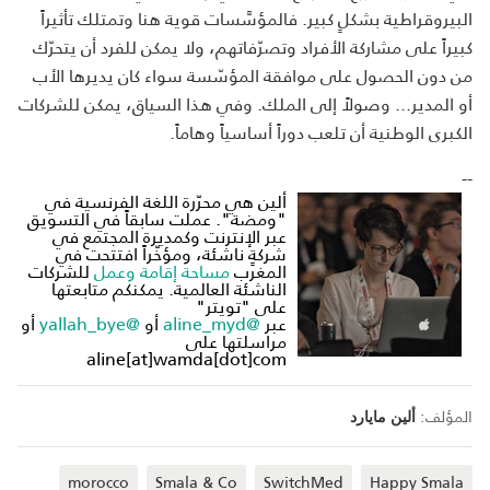
البيروقراطية بشكلٍ كبير. فالمؤسَّسات قوية هنا وتمتلك تأثيراً
كبيراً على مشاركة الأفراد وتصرّفاتهم، ولا يمكن للفرد أن يتحرّك
من دون الحصول على موافقة المؤسّسة سواء كان يديرها الأب
أو المدير... وصولاً إلى الملك. وفي هذا السياق، يمكن للشركات
الكبرى الوطنية أن تلعب دوراً أساسياً وهاماً.
--
ألين هي محرّرة اللغة الفرنسية في
"ومضة". عملت سابقاً في التسويق
عبر الإنترنت وكمديرة المجتمع في
شركةٍ ناشئة، ومؤخّراً افتتحت في
المغرب
مساحة إقامة وعمل
للشركات
الناشئة العالمية. يمكنكم متابعتها
على "تويتر"
عبر
@aline_myd
أو
@yallah_bye
أو
مراسلتها على
aline[at]wamda[dot]com
المؤلف:
ألين مايارد
morocco
Smala & Co
SwitchMed
Happy Smala