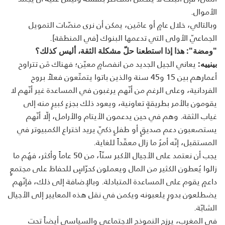
الأموال.
وبالتالي، خلال عامٍ أو عامَين، يمكن أن نرى منصّات التمويل
الجماعيّ الأولى التي تدعمها البنوك [في المنطقة].
"ومضة": هذا إذا استطعنا حلّ مشكلة الثقة، أليس كذلك؟
يعاني الجيل الجديد من انفصامٍ معيّن؛ فهناك مَن تتراوح
بينييه:
أعمارهم بين 15 و45 سنة والذين باتوا يتمتّعون فعلاً بروح
الفردانية، وعلى الرغم من أنّهم يرغبون في المساعدة غير أنّهم لا
يقومون بالأمر بطريقةٍ تعاونية، ويعود ذلك بجزءٍ كبيرٍ منه إلى
غياب الثقة. وهم في حين يدعمون الأيتام والأرامل، إلّا أنّهم
يستصعبون دعم صديقٍ أو طفلٍ ذكيّ يريد اختراع الكمبيوتر في
المستقبل، إنّه أمرٌ ما زال معقّداً للغاية.
يجب أن نعتمد على الأجيال الأكبر سنّاً، من 50 عاماً وأكثر، فهُم ما
زالوا يُعطون الكثير من المال ويعملون كحرّاسٍ للحفاظ على مجتمعٍ
داعمٍ يقوم على المساعدة المتبادلة. وبالإضافة إلى ذلك، فإنّهم
يضطلعون بدورٍ يلعبونه ويكمن في نقل هذه المعايير إلى الأجيال
الشابّة.
في المغرب، يرزح النموذج الاجتماعي والسياسي أيضاً تحت