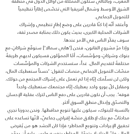
المغرب، وبالتالي ستكون المملكة من أوائل الدول في منطقة
الشرق الأوسط وشمال أفريقيا التي تخصّص إطاراً تنظيمياً
للتمويل الجماعي.
وأعتقد أنّه إذا كنّا قادرين على وضع إطارٍ تنظيمي وإشراك
الشركات المحلية الكبرى، بحيث يكون ذلك بمثابة مصدر ثقة،
سوف يفكّر الناس في الأمر عندها.
وإذا مرّ مشروع القانون، فنحن [’هابي سمالا‘] سنوقّع شراكاتٍ مع
بنوك وشركاتٍ ومؤسّسات، أمّا المموّلون فسيكون لديهم طريقةٌ
مختلفةٌ لتقديم المال. غداً، ستستخدم الشركات والمؤسَّسات
منصّات التمويل الجماعي منصات لتقول: ’حسناً سنعطيك المال،
ولكن لن نسلّمك إيّاه إذا لم تعمل على إشراك المجتمع من حولك.
ومقابل كلّ يورو واحد يعطيك إيّاه مجتمعك سنعطيك واحداً
فوقه‘. يجب أن نكون قادرين على دفع الناس لترك عقلية الإحسان
والتصدّق وإدخال منطق السوق أكثر.
بالنسبة للبنوك، سيكون عليها تنويع محافظها. ونحن بدورنا نجري
محادثاتً مع بنك لإطلاق منصّة إقراضٍ جماعيّ، لأنّها تساعده على
تحقيق الإيرادات وتنويع المخاطر؛ فإذا كان الحشد هو من يُقرض
المال، فإنّ البنك لا يتحمّل المخاطر بنفسه وليس عليه أن يجمّد