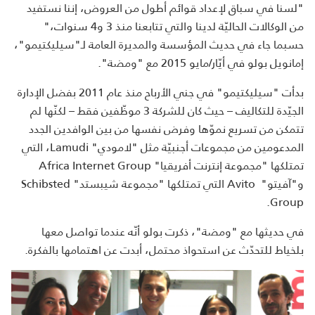
"لسنا في سباق لإعداد قوائم أطول من العروض، إننا نستفيد
من الوكالات الحاليّة لدينا والتي تتابعنا منذ 3 و4 سنوات،"
حسبما جاء في حديث المؤسسة والمديرة العامة لـ"سيليكتيمو"،
إمانويل بولو في أيّار/مايو 2015 مع "ومضة".
بدأت "سيليكتيمو" في جني الأرباح منذ عام 2011 بفضل الإدارة
الجيّدة للتكاليف – حيث كان للشركة 3 موظّفين فقط – لكنّها لم
تتمكن من تسريع نموّها وفرض نفسها من بين الوافدين الجدد
المدعومين من مجموعات أجنبيّة مثل "لامودي" Lamudi، التي
تمتلكها "مجموعة إنترنت أفريقيا" Africa Internet Group
و"آفيتو" Avito التي تمتلكها "مجموعة شيبستد" Schibsted
Group.
في حديثها مع "ومضة"، ذكرت بولو أنّه عندما تواصل معها
بلخياط للتحدّث عن استحواذ محتمل، أبدت عن اهتمامها بالفكرة.