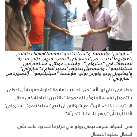
"ساروتي"
Sarouty
و"سيليكتيمو"
SeleKtimmo
يحتفلان
بتعاونهما الجديد. من اليسار إلى اليمين: جيهان حزام، مديرة
المبيعات في "ساروتي"، وفيليب مونتان، مساهم في
سيليكتيمو"، وإسماعيل بلخياط، المدير العام لـ"ساروتي"
وايمانويل بولو ولوران بولو، مؤسّسا "سيليكتيمو". (الصورة من
"ساروتي")
وجاء في بيانٍ لها أنّه "من الصعب لعلامة تجارية مغربية أن تحظى
بالتمويل نفسه المتوفّر للمجموعات الكبرى العاملة في مجال
الإنترنت. لذلك، قررتُ مع شركائي أن نبيع 'سيليكتيمو' لـ'ساروتي'
لأننا أردنا أن تزدهر علامتنا التجاريّة".
في السياقـ سوف تبقى بولو في مركزها كمديرة عامة حتّى
اكتمال عملية الانتقال.