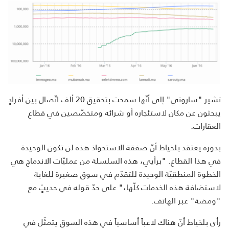
تشير "ساروتي" إلى أنّها سمحت بتحقيق 20 ألف اتّصال بين أفرادٍ
يبحثون عن مكان لاستئجاره أو شرائه ومتخصّصين في قطاع
العقارات.
بدوره يعتقد بلخياط أنّ صفقة الاستحواذ هذه لن تكون الوحيدة
في هذا القطاع. "برأيي، هذه السلسلة من عمليّات الاندماج هي
الخطوة المنطقيّة الوحيدة للتقدّم في سوق صغيرة للغاية
لاستضافة هذه الخدمات كلّها،" على حدّ قوله في حديثٍ مع
"ومضة" عبر الهاتف.
رأى بلخياط أنّ هناك لاعباً أساسياً في هذه السوق يتمثّل في