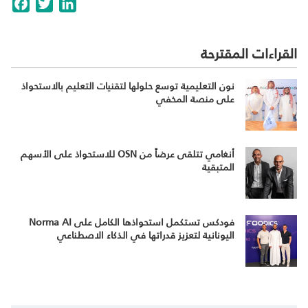
cebook
Twitter
LinkedIn
القراءات المقترحة
نون التعليمية توسع حلولها لتقنيات التعليم بالاستحواذ
على منصة المخفي
أنغامي تتلقى عرضاً من OSN للاستحواذ على الأسهم
المتبقية
فودكس تستكمل استحواذها الكامل على Norma AI
اليونانية لتعزيز قدراتها في الذكاء الاصطناعي