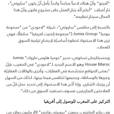
"آفيتو" وأنّ هناك لاعباً صاعداً واحداً يأمل أنّ يكون "ساروتي"،
ثمّ أضاف: "أعلم أنّه يتمّ العمل على مشروع قانون وأنّ هذا
المجال سيتمّ تنظيمه".
بالنسبة إلى منافس "ساروتي"، شركة "لامودي" من "مجموعة
جوميا" Jumia Group ("مجموعة إنتنرت افريقيا" سابقاً)، فهي
ترى هذا الاستحواذ كخطوة أساسيّة لإيضاح تركيبة السوق
للعملاء.
وبحسبكليمان تسكوني، مدير "حوميا هاوس ماروك" Jumia
House Maroc وهو الاسم الجديد لـ"لامودي" في المغرب، فإنّ
"بعض المواقع متخصّصة في العقارات، وأخرى بالوكالات العقاريّة
وغيرها بالوساطة، وجميعها تتنافس فيما بينها، لذلك من السهل
أن يرتبك الشاري. وإذا أدّى هذا الاستحواذ إلى تحديد عمل كلّ من
العلامتين التجاريتين، فسوف تستفيد السوق من ذلك".
التركيز على المغرب للوصول إلى أفريقيا
في يناير الماضي، جمعت "بروبرتي فايندر" 20 مليون دولار من