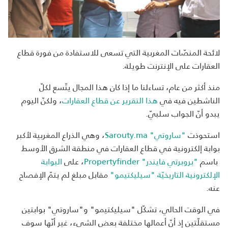
لائحة المنصّات المغربية التي تسعى للاستفادة من فورة قطاع
العقارات على الإنترنت طويلة.
منذ أكثر من عام، تساءلنا ما إذا كان هذا المجال يتّسع لكلّ
الناشطين فيه في
هذا التقرير عن قطاع العقارات
، ولكنّ اليوم
يبدو أنّ الجواب سلبيّ.
استحوذت
"ساروتي" Sarouty.ma
، وهي الذراع المغربية لأكبر
بوابة إلكترونية في قطاع العقارات في منطقة الشرق الأوسط
باسم
"بروبرتي فايندر" Propertyfinder
، على
البوابة
الإلكترونية التاريخيّة "سيليكتيمو"
مقابل مبلغ لم يتمّ الإفصاح
عنه.
في الوقت الحالي، تشكّل "سيليكتيمو" و"ساروتي" بوابتين
مستقلّتين إذ أنّ أعمالها مختلفة بعض الشيء، غير أنّها سوف