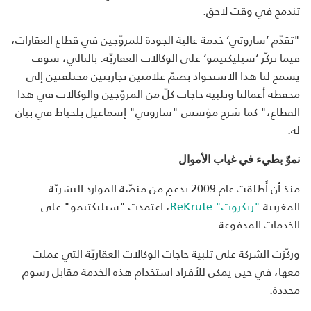
تندمج في وقت لاحق.
"تقدّم ‘ساروتي‘ خدمة عالية الجودة للمروّجين في قطاع العقارات،
فيما تركّز ‘سيليكتيمو‘ على الوكالات العقاريّة. بالتالي، سوف
يسمح لنا هذا الاستحواذ بضمّ علامتين تجاريتين مختلفتين إلى
محفظة أعمالنا وتلبية حاجات كلّ من المروّجين والوكالات في هذا
القطاع،" كما شرح مؤسس "ساروتي" إسماعيل بلخياط في بيان
له.
نموّ بطيء في غياب الأموال
منذ أن أُطلقِت عام 2009 بدعمٍ من منصّة الموارد البشريّة
المغربية
"ريكروت" ReKrute
، اعتمدت "سيليكتيمو" على
الخدمات المدفوعة.
وركّزت الشركة على تلبية حاجات الوكالات العقاريّة التي عملت
معها، في حين يمكن للأفراد استخدام هذه الخدمة مقابل رسوم
محددة.