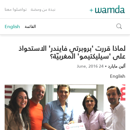
نبذة عن ومضة
تواصلوا معنا
English
القائمة
toggle
search
لماذا قررت 'بروبرتي فايندر' الاستحواذ
على 'سيليكتيمو' المغربيّة؟
24 June, 2016
•
ألين مايارد
English