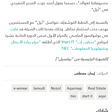
مصروفاتنا كعوائد"، حسبما يقول أحمد عزت، المدير التنفيذي
في "نُزل".
بالنسبة إلى الخطط التوسّعيّة، تتواصل "نُزل" مع المستثمرين
بهدف جذب استثمار مخاطر. وذلك بعدما كانت الشركة قد
فازت
في يوليو/تموز الماضي بالمركز الأول ضمن الدورة الحادية عشرة
لبرنامج
"ستارت إت"
Start IT
الذي أطلقه
"مركز ريادة الأعمال
وتكنولوجيا المعلومات"
TIEC
.
[الصورة الرئيسية من "بيكسيل"]
المؤلف:
إيمان مصطفى
e-semsar
lamudi
Nozol
Aqarmap
Real Estate
tiec
start it
aqar
شارك