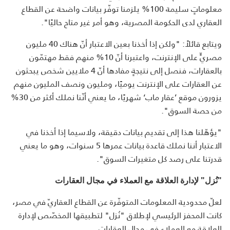
معلوماتٍ سليمة 100% يلزمنا توفّر بيانات واضحة عن القطاع
العقاري لدى الحكومة المصرية، وهو أمر غير متاح حاليًا".
ويتابع قائلاً: "ولكن إذا أخذنا بعين الاعتبار أنّ هناك 40 مليون
مصريٍّ على الإنترنت، واعتبرنا أنّ 10% منهم فقط مهتمّون
بالعقارات، فنصل إلى نتيجةٍ مفادها أنّ 4 ملايين شخص يبحثون
عن العقارات على الإنترنت يوميًا، ومليون ونصف المليون منهم
يزورون موقع ’عقار ماب‘ شهريًا، ما يعني أنّنا نملك أكثر من 30%
من حصة السوق".
"يؤهّلنا هذا إلى تقديم بيانات دقيقة، ولاسيما إذا أخذنا في
الاعتبار أننا نملك قاعدة بيانات عمرها 5 سنوات، وهو ما يعني
قدرتنا على رصد كل متغيرات السوق".
"نُزل" لإدارة العلاقة مع العملاء في مجال العقارات
لعلّ محدودية المعلومات المتوفّرة عن القطاع العقاريّ في مصر،
كانت المحفز الرئيسي لإطلاق "نُزل" لتطبيقها المخصّص لإدارة
العلاقة مع العملاء في مجال العقارات.