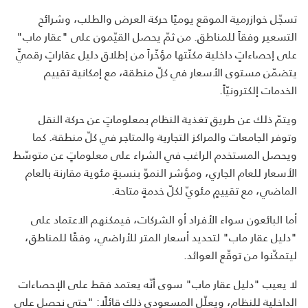
تسجّل خوازرمية الموقع يوميًا حركة العرض والطلب، وشرائح
التسعير وفقاً للمناطق. من ثمّ يحصل القيّمون على "عقار ماب"
على إحصاءاتٍ داخلية مكنّتها مؤخّراً من إطلاق دليل عقاراتٍ رقميٍّ
يتضمّن مستوى الأسعار في كلّ منطقة، مع إمكانية تقييم
الخدمات إلكترونيّاً.
ويتمّ ذلك عن طريق تغذية النظام بمعلوماتٍ عن حركة النقل
وتوفر الجامعات والمراكز التجارية والمتاجر في كلّ منطقة. كما
ويحصل المستخدم الراغب في الشراء على معلوماتٍ عن متوسّط
الأسعار للعام الجاري، ومؤشر النموّ بنسبةٍ مئوية مقارنة بالعام
الماضي، مع تقييمٍ مئويّ لكلّ خدمةٍ متاحة.
أما البائعون سواء الأفراد أو الشركات، فيمكنهم الاعتماد على
"دليل عقار ماب" لتحديد أسعار المتر للأراضي، وفقًا للمناطق،
ليتمكّنوا من توقّع العوائد.
لا يعيب "دليل عقار ماب" سوى أنّه يعتمد فقط على الإحصاءات
الداخلية للنظام، ويعلّل المسعودي ذلك قائلًا: "حتى نحصل على