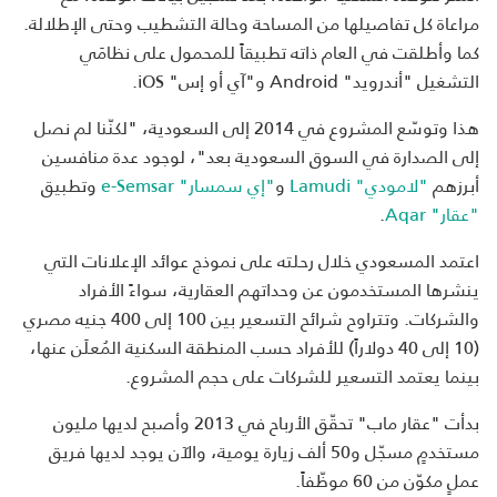
مراعاة كل تفاصيلها من المساحة وحالة التشطيب وحتى الإطلالة.
كما وأطلقت في العام ذاته تطبيقاً للمحمول على نظامَي
التشغيل "أندرويد"
Android
و"آي أو إس"
iOS
.
هذا وتوسّع المشروع في 2014 إلى السعودية، "لكنّنا لم نصل
إلى الصدارة في السوق السعودية بعد"، لوجود عدة منافسين
أبرزهم
"لامودي"
Lamudi
و
"إي سمسار"
e-Semsar
وتطبيق
"عقار"
Aqar
.
اعتمد المسعودي خلال رحلته على نموذج عوائد الإعلانات التي
ينشرها المستخدمون عن وحداتهم العقارية، سواءً الأفراد
والشركات. وتتراوح شرائح التسعير بين 100 إلى 400 جنيه مصري
(10 إلى 40 دولاراً) للأفراد حسب المنطقة السكنية المُعلَن عنها،
بينما يعتمد التسعير للشركات على حجم المشروع.
بدأت "عقار ماب" تحقّق الأرباح في 2013 وأصبح لديها مليون
مستخدمٍ مسجّل و50 ألف زيارة يومية، والآن يوجد لديها فريق
عملٍ مكوّن من 60 موظّفاً.