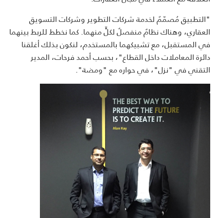
"التطبيق مُصمّمٌ لخدمة شركات التطوير وشركات التسويق
العقاري، وهناك نظامٌ منفصلٌ لكلٍّ منهما. كما نخطط للربط بينهما
في المستقبل، مع تشبيكهما بالمستخدم، لنكون بذلك أغلقنا
دائرة المعاملات داخل القطاع"، بحسب أحمد فرحات، المدير
التقني في "نزل"، في حواره مع "ومضة".