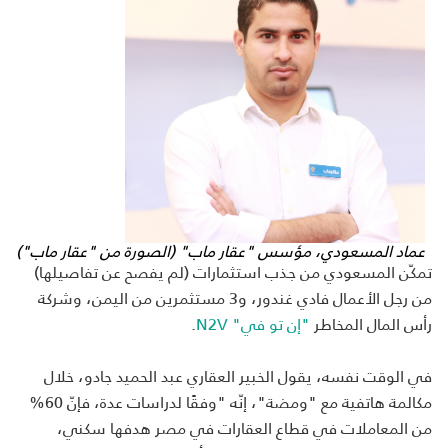
عماد المسعودي، مؤسس "عقار ماب" (الصورة من "عقار ماب")
تمكّن المسعودي من جذب استثمارات (لم يفصح عن تفاصيلها)
من رجل الأعمال فادي غندور، و3 مستثمرين من اليمن، وشركة
رأس المال المخاطر
"إن تو في"
N2V
.
في الوقت نفسه، يقول الخبير العقاري عبد الحميد جادو، خلال
مكالمة هاتفية مع "ومضة"، إنّه "وفقًا لدراسات عدة، فإنّ 60%
من المعاملات في قطاع العقارات في مصر هدفها سكني،