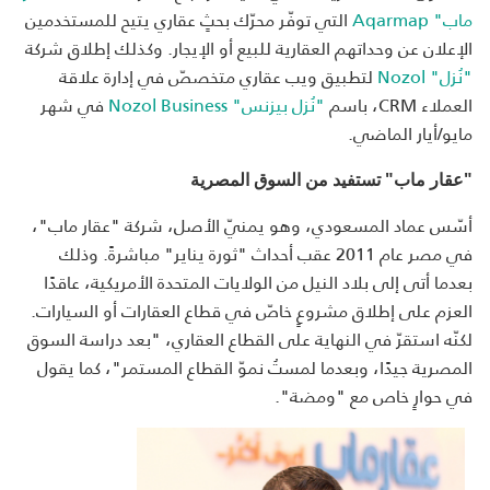
ماب"
Aqarmap
التي توفّر محرّك بحثٍ عقاري يتيح للمستخدمين
الإعلان عن وحداتهم العقارية للبيع أو الإيجار. وكذلك إطلاق شركة
"نُزل"
Nozol
لتطبيق ويب عقاري متخصصّ في إدارة علاقة
العملاء
CRM
، باسم
"نُزل بيزنس"
Nozol Business
في شهر
مايو/أيار الماضي.
"عقار ماب" تستفيد من السوق المصرية
أسّس عماد المسعودي، وهو يمنيّ الأصل، شركة "عقار ماب"،
في مصر عام 2011 عقب أحداث "ثورة يناير" مباشرةً. وذلك
بعدما أتى إلى بلاد النيل من الولايات المتحدة الأمريكية، عاقدًا
العزم على إطلاق مشروعٍ خاصّ في قطاع العقارات أو السيارات.
لكنّه استقرّ في النهاية على القطاع العقاري، "بعد دراسة السوق
المصرية جيدًا، وبعدما لمستُ نموّ القطاع المستمر"، كما يقول
في حوارٍ خاص مع "ومضة".