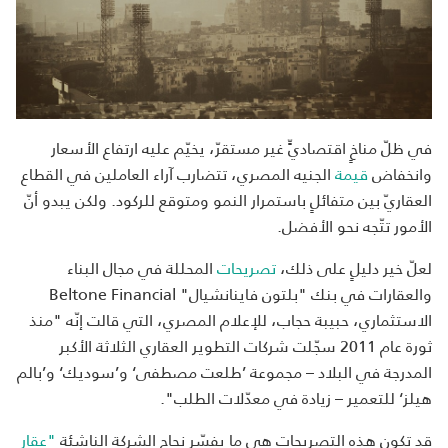
في ظلّ مناخٍ اقتصاديٍّ غير مستقرّ، يخيّم عليه ارتفاع الأسعار
وانخفاض
قيمة
الجنيه المصري، تتضارب آراء العاملين في القطاع
العقاريّ بين متفائلٍ باستمرار النمو ومتوقع للركود. ولكن يبدو أنّ
الأمور تتّجه نحو الأفضل.
لعلّ خير دليلٍ على ذلك،
تصريحات
المحللة في مجال البناء
والعقارات في بنك "بلتون فاينانشيال"
Beltone Financial
الاستثماري، حبيبة حجاب، للإعلام المصري، التي قالت إنّه "منذ
ثورة عام 2011 سجّلت شركات التطوير العقاري الثلاثة الأكبر
المدرجة في البلاد – مجموعة ’طلعت مصطفى‘ و’سوديك‘ و’بالم
هيلز‘ للتعمير – زيادة في معدّلات الطلب".
قد تكون هذه التصريحات هي ما يفسّر نجاح الشركة الناشئة
"عقار