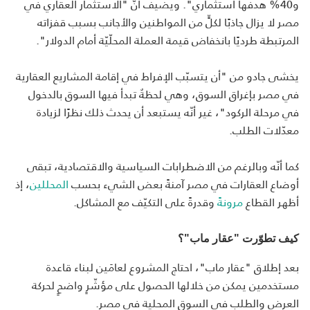
و40% هدفها استثماري". ويضيف أنّ "الاستثمار العقاري في
مصر لا يزال جاذبًا لكلٍّ من المواطنين والأجانب بسبب قفزاته
المرتبطة طرديًا بانخفاض قيمة العملة المحلّيّة أمام الدولار".
يخشى جادو من "أن يتسبّب الإفراط في إقامة المشاريع العقارية
في مصر بإغراق السوق، وهي لحظةٌ تبدأ فيها السوق بالدخول
في مرحلة الركود"، غير أنّه يستبعد أن يحدث ذلك نظرًا لزيادة
معدّلات الطلب.
كما أنّه وبالرغم من الاضطرابات السياسية والاقتصادية، تبقى
أوضاع العقارات في مصر آمنةً بعض الشيء بحسب
المحللين
، إذ
أظهر القطاع
مرونة
ً وقدرةً على التكيّف مع المشاكل.
كيف تطوّرت "عقار ماب"؟
بعد إطلاق "عقار ماب"، احتاج المشروع لعامَين لبناء قاعدة
مستخدمين يمكن من خلالها الحصول على مؤشّرٍ واضحٍ لحركة
العرض والطلب في السوق المحلية في مصر.