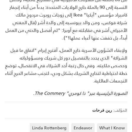
النسبة إلى 90 بالمئة خارج الولايات المتحدة: بدءاً من أبناء إنجفار
كامبراد مؤسس "أيكيا" Ikea إلى زوجات روبرت مردوخ مالك
شركة فوكس، ومن والد بيونسيه إلى والدة أشر (قال المغني
الأميركي أشر في مقابلته مع أوبرا: "لم أفصل والدتي من العمل
أبداً، بل خففت عنها أعباء عملها!").
ولإبقاء الشؤون الأسرية خارج العمل، أقترح إبرام "اتفاق ما قبل
الشراكة" الذي يحدد بالتفصيل دور كل شريك ومسؤولياته
وحصص ملكيته. وفي حال رغبة أحد الشركاء في الانفصال، توضع
خطة احتياطية لتخارج الشريك بشكل ودي، لتجنب مشاعر الحرج أثناء
التجمعات العائلية.
الصورة الرئيسية عبر" ذا كومري" The Commery.
المؤلف:
رين فرحات
Linda Rottenberg
Endeavor
What I Know