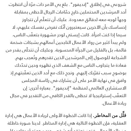
شروعي في إطلاق "إنديفور". بلغ بي الأمر ذات مرّة أن انتظرت
أحد المرشدين المحتملين خارج حمّامات الرجال لأحظى بمقابلة
وجهاً لوجه معه لدقائق معدودة. عليك أن تتعلّم أن تتجاوز
إحساسك بأن الآخرين سيعتبرون أنّك تفرض نفسك عليهم، لا
سيما إذا كنت امرأة. كانت إيستي لودر مشهورة بتعقّب الناس،
ولم يبدأ كثير من رواد الأعمال الناجحين أعمالهم بشبكات ضخمة
قائمة، بل بالقليل من الجرأة المحسوبة. وعليك أن تتحلّى بقدر من
الشجاعة للوصول إلى المرشدين الذين تقدرهم وتُعجب بهم.
فعادة ما يتجاوب الناس مع الشغف الذي تظهره وحين تحدّدك
بوضوح سبب تقرّبك إليهم. ونجح ذلك مع أحد الذين تعقّبتهم إذ
وافق في نهاية الأمر على أن يشارك في رئاسة المجلس
الاستشاري العالمي لمنظمة "إنديفور". بعبارة أخرى: إن
التعقّب إستراتيجيا لا تحظى بالقدر الكافي من التقدير في مجال
ريادة الأعمال.
إذا كانت الخطوة الأولى لريادة الأعمال هي إدارة
قلِّل من المخاطر.
العقلية، فإن الخطوة التالية هي إدارة المخاطر. لدينا صورة خاطئة
عن رائد الأعمال، فنحن نعتقد أنه شخص جريء ومتهوّر يغامر بكل