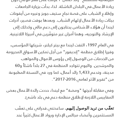
ريادة الأعمال في البلدان الناشئة. لذا، بدأت بزيارة الجامعات
وإطلاع الشباب على قصة نجاح ستيف جوبز وغيره من أيقونات
بيئات ريادة الأعمال لإلهام الشباب. وبعدها بوقت قصير، أدركت
ليندا أن هؤلاء الأشخاص يحتاجون إلى دعم مالي وكذلك إلى
الإرشاد والتوجيه، وهما أمران غير متوفّرين في أميركا اللاتينية.
في العام 1997، التقت ليندا مع بيتر كيلنر، شريكها المؤسس،
وقررا إطلاق منظمة "إنديفور" من أجل تمكين الأسواق المحرومة
من الخدمات من الوصول إلى رؤوس الأموال والمواهب
والمرشدين. واليوم تتواجد المنظمة في 27 بلداً ناشئاً و60
مدينة، وتدعم 1,433 رائد أعمال، كما ورد في النسخة المطبوعة
من "تقرير الأثر لعامي 2016-2017".
وفي مقابلة أجرتها "ومضة" مع ليندا، حددت رائدة الأعمال بعض
المقاييس اللازمة لإطلاق منظمة دعم في بلد ناشئ.
ساعدتني قدراتي على تعقّب
تعقّب من تريد الوصول إليهم.
المستثمرين وأعضاء مجالس الإدارة ورواد الأعمال كثيراً عند