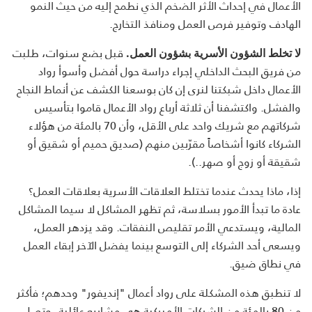
الأعمال في إحداث الأثر الضخم الذي نطمح إليه من حيث النمو
الهادف وتوفير فرص العمل ومنافذ التخارج.
قبل بضع سنوات، طلبت
لا تخلط الشؤون الأسرية بشؤون العمل.
من فريق البحث الداخلي إجراء دراسة حول أفضل وأسوأ رواد
الأعمال داخل شبكتنا لنرى إن كان بوسعنا الكشف عن أنماط النجاح
والفشل. واكتشفنا أن ثلاثة أرباع رواد الأعمال قاموا بتأسيس
شركاتهم مع شريك واحد على الأقل، وأن 70 بالمئة من هؤلاء
الشركاء كانوا أشخاصاً مقرّبين منهم (صديق حميم أو شقيق أو
شقيقة أو زوج أو صهر..).
إذا، ماذا يحدث عندما تختلط العلاقات الأسرية بعلاقات العمل؟
عادة ما تبدأ الأمور بسلاسة، ثم تظهر المشاكل لا سيما المشاكل
المالية، ويستدعي الأمر تقليص النفقات. وقد يزدهر العمل،
ويسعى أحد الشركاء إلى التوسع بينما يفضل الآخر إبقاء العمل
في نطاق ضيق.
لا تنطبق هذه المشكلة على رواد أعمال "إنديفور" وحدهم؛ فأكثر
من 80 بالمئة من الشركات الأميركية هي مشاريع عائلية، وتصل