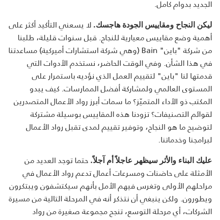
الجديد بدوام كامل.
لا يسعني التأكيد أكثر على
ليكن النجاح ومقاييس الجودة هاجسك
.
أهمية وضع مقاييس معيارية للنجاح. قبل سنوات قليلة، طلبنا
من شركة "باين" Bain (وهي شركة استشارات أميركية) مساعدتنا
في هذا الشأن. وفي الوقت الحاضر، نستخدم الأدوات التي
قدمتها لنا "باين" لتقييم العمل الذي نؤديه باستمرار على
المستوى العالمي ولمشاركة أفضل الممارسات. كيف يبدو
المكتب ذو الأداء المتميّز؟ ما سمات أبرز رواد الأعمال المتصدرين
لقوائم التصنيفات؟ تزودنا هذه المقاييس بوسيلة مشتركة
لتوضيح ما هو النجاح، وتوفير تقييم لمدى تقبل رواد الأعمال
لبرامجنا وخدماتنا.
حتما
توجد العديد من
عليك البناء والأثر سيظهر عاجلاً أم آجلاً.
الأمثلة على حاضنات ومسرعات أعمال تدعم رواد الأعمال في
مراحلهم الأولى وتغرس فيهم الأمل بأنهم سيكتشفون ويبتكرون
ويطورون. ولكن ينبغي أن نتذكر أنه في المرحلة التالية من مسيرة
الشركات، أي مرحلة التوسع، تنجح مجموعة صغيرة من رواد