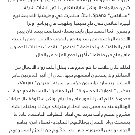
شيء مرة واحدة. ولكنّ سارة بلاكلي، التي أنشأت شركة
"سبانكس" Spanx، امثلاً ستمرت في وظيفتها القديمة تبيع
أجهزة الفاكس حتى ذاع صيتها وظهرت في برنامج أوبرا
وينفري. كما احتفظ فيل نايت بعمله كمحاسب بينما كان يبيع
الأحذية الرياضية في سيارته في ليموث فاليانت. وفي السنة
التي انطلقت فيها منظمة "إنديفور"، تقدمت بطلبات للحصول
على منح من منظمات أخرى لجمع المزيد من المال.
لذلك على خلاف ما هو معروف، يقلل أغلب رواد الأعمال من
المخاطر ولا يقحمون أنفسهم فيها. حتى أن أكبر المغردين خارج
السرب، ريتشارد برانسون مؤسس شركة "فيرجن" Virgin،
يفضل "الكوارث المحسوبة"، أي المغامرات البسيطة مع عواقب
محدودة إذا لم تسر الأمور على ما يرام. ولكن ستتوقف الإجراءات
الوقائية عند حد معين بعد انطلاق فكرتك؛ حيث لا يمكنك إنشاء
مشروع ضخم وأنت تتردد في اتخاذ الخطوات الحاسمة. عادةً ما
يتمسك رواد الأعمال بوظائفهم التقليدية كغطاء آمن، بدافع
الخوف وليس الضرورة، حتى بعد تمكّنهم من التفرّغ لمشروعهم