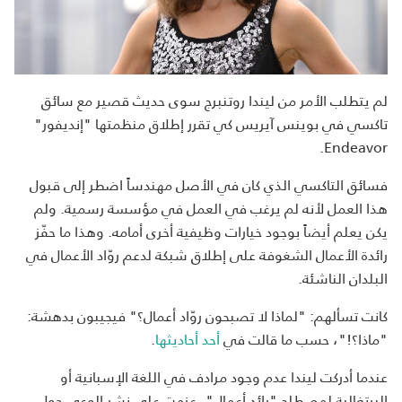
لم يتطلب الأمر من ليندا روتنبرج سوى حديث قصير مع سائق
تاكسي في بوينس آيريس كي تقرر إطلاق منظمتها "إنديفور"
Endeavor.
فسائق التاكسي الذي كان في الأصل مهندساً اضطر إلى قبول
هذا العمل لأنه لم يرغب في العمل في مؤسسة رسمية. ولم
يكن يعلم أيضاً بوجود خيارات وظيفية أخرى أمامه. وهذا ما حفّز
رائدة الأعمال الشغوفة على إطلاق شبكة لدعم روّاد الأعمال في
البلدان الناشئة.
كانت تسألهم: "لماذا لا تصبحون روّاد أعمال؟" فيجيبون بدهشة:
"ماذا؟!"، حسب ما قالت في
أحد أحاديثها
.
عندما أدركت ليندا عدم وجود مرادف في اللغة الإسبانية أو
البرتغالية لمصطلح "رائد أعمال"، عزمت على نشر الوعي حول