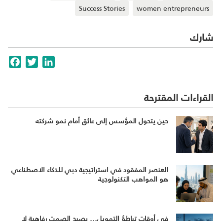
Success Stories
women entrepreneurs
شارك
cebook
Twitter
LinkedIn
القراءات المقترحة
حين يتحول المؤسس إلى عائق أمام نمو شركته
العنصر المفقود في استراتيجية دبي للذكاء الاصطناعي
هو المواهب التكنولوجية
في أوقات تباطؤ التمويل... يصبح الصمت رفاهية لا