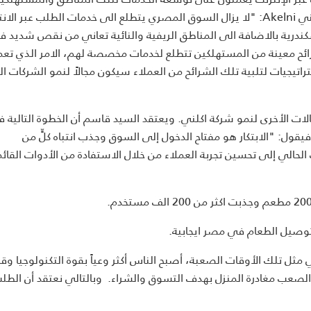
يقول السيد قاسم، المؤسس والمدير التنفيذي في شركة أكلني Akelni: "لا يزال السوق المصري يتطلع الى خدمات الطلب عبر ا
سكندرية بالاضافة الى المناطق الريفية والنائية تعاني من نقص شديد 
رائح معينة من المستهلكين تتطلع لخدمات مخصصة لهم، الامر الذي تعم
جيات لتلبية تلك الشرائح من العملاء سيكون مجالاً لنمو الشركات الحا
ات الأخرى لنمو شركة اكلني. ويعتقد السيد قاسم أن الخطوة التالية 
فيقول: "الابتكار هو مفتاح الدخول إلى السوق وجذب انتباه كلٍّ من
حالي إلى تحسين تجربة العملاء من خلال الاستفادة من الأدوات القائ
صيل الطعام في مصر ايجابية.
ل تلك الأوقات الصعبة، أصبح الناس أكثر وعياً بقوة التكنولوجيا وقد
الصعب مغادرة المنزل بهدف التسوق والشراء. وبالتالي نعتقد أن الطلب