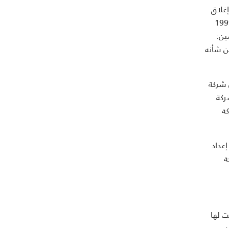
غلاق
وجيه استثمارها نحو تعزيز شركتها القديمة – وهي شركة اطلب". وقد تأسست شركة "اطلب" في عام 1999
أمين:
ن شأنه
أطلقت شركة أوبر منصة أوبر إيتس في عام 2018، كما أن شركة
شركة
شركة
اشئة Y Combinator وتعمل على إعداد
ة
ت لها
ن.