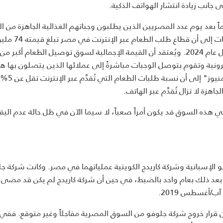
 جانب زيادة انتشار الهواتف الذكية.
 بعد يوم عدد المصريين الذين يطلبون وجباتهم الغذائية الجاهزة من ا
بدلاً من طهيها في المنزل. ويشير موقع "ستاتيستا" للإحصاءات إلى أن قطاع طلب الط
دولار، ومن المتوقع أن تصل قيمته إلى 131 مليون دولار بحلول عام 2024. ويُعتقد أن القيمة الإجمالية لسوق توصيل الطعام أ
نية وتقوم بتوصل الوجبات مباشرةً إلى عملائها الذين يتصلون بها هات
بدلاً من استخدام تطبيق إلكتروني. وتشير بيانات من شر
ي هذه السوق قد يكون أمراً صعباً، لا سيما الآن في ظل حالة عدم اليق
 الإسبانية وشركة كاريدج الكويتية عملياتهما في مصر. وكانت شركة ج
رة في أيار/مايو 2018 وأعلنت خروجها بعد ذلك بعام واحد بالضبط، في حين أن شركة كاريدج لم يكن قد م
أغسطس 2019.
ن قرار خروج شركة جلوفو من السوق المصرية مفاجئاً وغير متوقع. فف