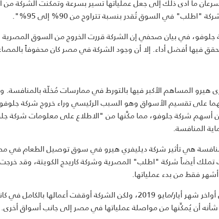
 وسرعان ما أدى ذلك إلى جعل عملياتها تسير بسرعة وتمكنت الشركة من 
 جلوفو، في بيان صحفي إن الشركة قررت الخروج من السوق المصرية
قق فيها أفضل أداء. إلا أن وجود الشركة في مصر كان محفوفاً بالمصا
يرو المساهم الأكبر فيها بالتورط في ممارسات مُخلّة بالمنافسة. وذك
بينهما على تقسيم الأسواق وهو السبب الرئيسي وراء خروج شركة جلوفو.
يفري هيرو قد استحوذت في عام 2018 على 16% من أسهم شركة جلوفو، مما مكَّنها من "الاطلاع على معلومات شركة 
ماية المنافسة.
ة المنافسة هي تأثير شركة ديليفري هيرو في سوق توصيل الطعام في مص
نت تملك أيضاً شركة "اطلب" المصرية وشركة كاريدج الكويتة، وقد خرجت
وأمر جهاز حماية المنافسة شركة جلوفو باستئناف عملياتها في أواخر شهر أيار/مايو 2019، ولكن الشركة أوقفت أعمالها بالكامل 