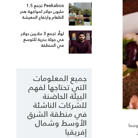
Peekabox تجمع 1.5
مليون دولار لمواجهة هدر
الطعام وارتفاع المعيشة
لولّا تجمع 3 ملايين دولار
في جولة بذرية للتوسع
في المنطقة
جميع المعلومات
التي تحتاجها لفهم
البيئة الحاضنة
للشركات الناشئة
في منطقة الشرق
الأوسط وشمال
ومما
إفريقيا