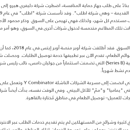
بناءً على طلب جهاز حماية المنافسة، اضطرت شركة دليفري هيرو إلى إ
شركة كاريدج لكي تتمكن من ت
قاهرة، ولها شبكة مكونة من 4500 مطعم، ونحو 650 ألف مستخدم كل شهر، ولذلك فهي تهيمن على السوق. وذكر محمود ال
 كانت تلك المطاعم متحمسة لدخول شركات أخرى في السوق، وهو أمر م
ولكن هيمنة شركة "اطلب" لم تمنع الشركات الأخرى من دخول السوق. فقد 
يل إلكتروني للمطاعم وقوائم الطعام، تقدم الآن عبر تطبيقها خدمة توصيل الطلبات. وحصلت 
المنيوز مؤخراً على 8 ملايين دولار في جولتها الاستثمارية الثانية (Series B) التي تضمنت استثماراً من جوليان دامس، نائب رئيس 
وظهرت أيضاً منصات متخصصة أخرى مثل شركة بريدفاست التي انضمت إلى مسرعة الشركات الن
صتي "يماميا" و"ممّ" للأكل البيتي. وفي الوقت نفسه، بدأت أيضاً شرك
 كثيرة وشرائح من المستهلكين لم يتم تقديم خدمات الطلب عبر الانترن
 عبر الإنترنت يعملون على توسعة الخدمات لتلك المناطق والمستهلكي