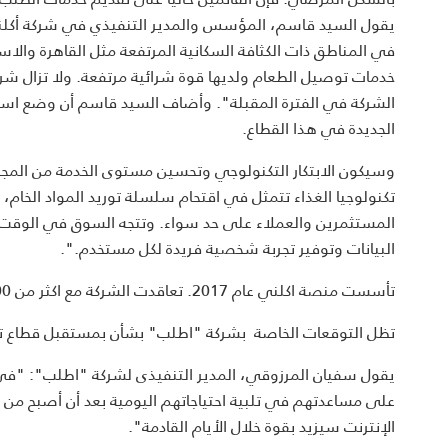
في المناطق ذات الكثافة السكانية المرتفعة مثل القاهرة والا
خدمات توصيل الطعام ولديها قوة شرائية مرتفعة. ولا تزال ش
الشركة في الفترة المقبلة". وأضاف السيد قاسم أن وضع استراتي
الجديدة في هذا القطاع.
وسيكون الابتكار التكنولوجي وتحسين مستوى الخدمة من المجال
تكنولوجيا الغذاء تتمثل في اقتحام سلسلة توريد المواد الخام، 
المستثمرين والعملاء على حد سواء. وتتجه السوق في الوقت ال
البيانات وتوفير تجربة شخصية فريدة لكل مستخدم.".
تأسست منصة اكلني عام 2017. تعاقدت الشركة مع اكثر من 2000 مطعم وجذبت اكثر من 200 الف مستخدم.
تظل التوقعات الخاصة بشركة "اطلب" بشأن بمستقبل قطاع تو
يقول سفيان المرزوقي، المدير التنفيذى لشركة "اطلب": "في مث
على مساعدتهم في تلبية احتياجاتهم اليومية بعد أن أصبح من 
الإنترنت سيزيد بقوة خلال الأيام القادمة".