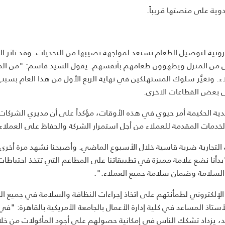
وية على منصتها قريباً.
رونية لتوصيل الطعام تستعد لمواجهة نصيبها من التحديات. وقد تاثر ا
مل من المنزل ويطهوون طعامهم بأنفسهم. يقول السيد قاسم: "من ال
. وتغيُّر سلوك المستهلكين في نهاية الربع الأول من هذا العام بسبب
قدية الحكيمة أمر حيوي في هذه الأوقات، مؤكداً على أن مديري الشركا
الخدمات المقدمة للعملاء من أجل استمرار الشركة والحفاظ على العملاء
لتجارية ضربة قاسية خلال الأسبوع الماضي. وأصبحنا نشهد مرة أخرى ب
"بدأنا نضع علامة مميزة في تطبيقاتنا على المطاعم التي تتخذ احتياطات
 السلامة وضمان سلامة جميع العملاء.".
الإلكتروني لطمأنتهم على اتخاذ إجراءات النظافة والسلامة في جميع ال
ستاذ المساعد في كلية إدارة الأعمال بالجامعة الأمريكية بالقاهرة: "في
جد، يزداد تشكك الناس في إمكانية حصولهم على أجود المأكولات من خل