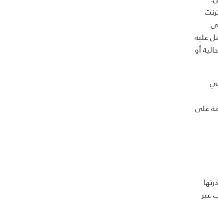
لانترنت
في
ل عليه
لية أو
في
مة على
رتها
 عبر