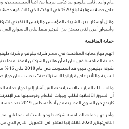
عام واحد، كانت جلوفو قد كوَّنت فريقاً من أكفأ المتخصصين،
على حصة سوقية تبلغ 20% في الوقت الذي كانت فيه حصة شركة "اطلب" في السوق تُقدر بنسبة تتراوح من 90% إلى 95%".
وقال أوسكار بيير، الشريك المؤسس والرئيس التنفيذي لشركة
وأسواق أخرى لكي تتمكن من التركيز فقط على الأسواق التي تح
حماية المنافسة
اتهم جهاز حماية المنافسة في مصر شركة جلوفو وشركة دليفرى ه
حماية المنافسة في بيان له أن هاتين الشركتين اتفقتا فيما 
شركة ديل
السرية والتأثير على قراراتها الاستراتيجية"، بحسب بيان جهاز ح
وكانت تلك القرارات الاستراتيجية التي أشار إليها جهاز حماي
أن السوق الألمانية لطلب وجبات الطعام وتوصيلها عبر الإنتر
كاريدج من السوق المصرية في آب/أغسطس 2019 بعد خمسة أشهر فقط من بدء عملياتها.
الثاني/يناير 2020 قائلة إنها تفتقر إلى التمويل اللازم الذي من شأنه أن يُمكِّنها من مواصلة عملياتها في مصر إلى جانب أسواق أخرى.