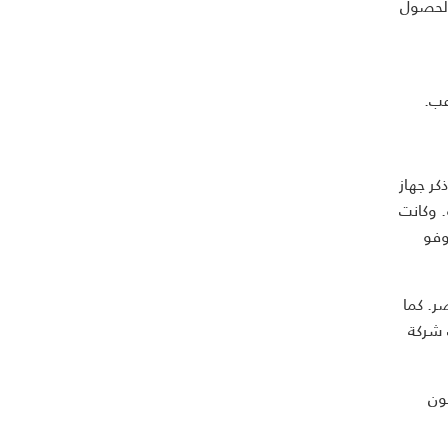
الحصول
عب.
ر جهاز
 وكانت
جلوفو
ر. كما
 شركة
في كانون