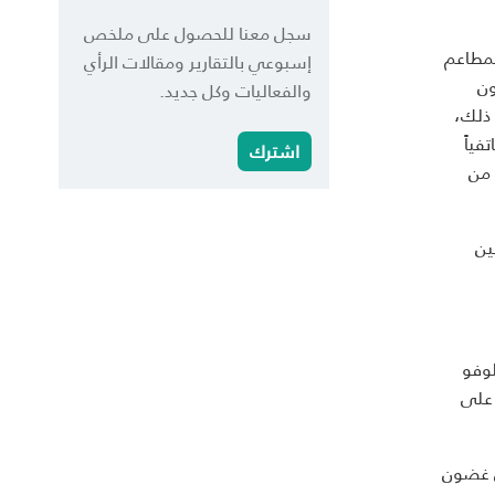
سجل معنا للحصول على ملخص
لمطاعم
إسبوعي بالتقارير ومقالات الرأي
عام عبر الإنترنت في مصر تبلغ قيمته 74 مليون
والفعاليات وكل جديد.
كبر من ذلك،
فياً
اشترك
كة "المنيوز" إلى أن نسبة طلبات الطعام التي تُقدَّم عبر الإنترنت تقل عن 5% من
ين
لوفو
ضى على
ي غضون