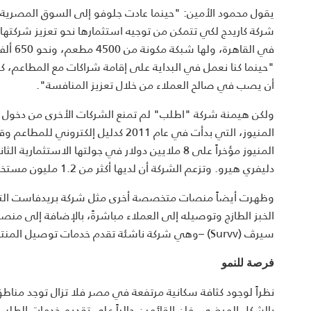
يقول محمود الأمين: "حينما عادت جلوفو إلى السوق المصرية 
في ال
"حينما كنا نعمل في البداية على إقامة شراكات مع المطاعم،
أن يصب في صالح العملاء من خلال تعزيز المنافسة".
المنيوز، التي بدأت في عام 2011 كدل
دليفري هيرو. وتزعم الشركة أن لديها أكثر من 1.2 مليون مستخدم نشط شهرياً.
الخبز الطازج وتوصيله إلى العملاء مباشرةً، بالإضافة إلى من
سيرڤ (Survv) –وهي شركة ناشئة تقدم خدمات توصيل المنتجات للعميل– توصيل الطعام في مناطق مُختارة بالقاهرة.
فرصة للنمو
نظراً لوجود كثافة سكانية مرتفعة في مصر فلا تزال توجد مناطق
بالشكل المرضي. فإن القائمين حالياً على تقديم خدمات الطلب