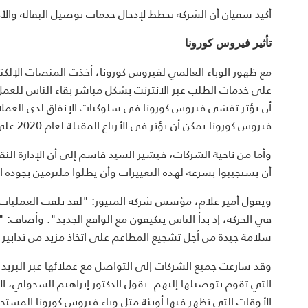
أكيد سفيان أن الشركة تخطط لإدخال خدمات توصيل البقالة والأد
تأثير فيروس كورونا
مع ظهور الوباء العالمي لفيروس كورونا، أخذت المنصات الإلكت
على خدمات الطلب عبر الانترنت بشكل مباشر بقاء الناس للع
أن يؤثر تفشي فيروس كورونا في سلوكيات الإنفاق لدى العملاء
فيروس كورونا يمكن أن يؤثر في الأرباع المقبلة لعام 2020 على بعض القطاعات الاخرى.
وأما من ناحية الشركات، فيشير السيد قاسم إلى أن الإدارة الن
أن يستجيبوا بسرعة لهذه التغييرات وأن يظلوا ملتزمين بجودة 
ويقول أمير علام، مؤسس شركة المنيوز: "لقد تلقت العمليات ا
في الحركة، إذ بدأ الناس يتكيفون مع الواقع الجديد". وأضاف: 
سلامة جيدة من أجل تشجيع المطاعم على اتخاذ مزيد من تدابير
وقد سارعت جميع الشركات إلى التواصل مع عملائها عبر البريد 
التي تقوم بتوصيلها إليهم. يقول الدكتور إبراهيم السحولي، الأ
الأوقات التي تظهر فيها أوبئة مثل وباء فيروس كورونا المست