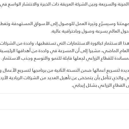
 المرنة والسريعة وبين الشركة العريقة ذات الخبرة والانتشار الواسع ف
مهمتنا وسيسرّع وتيرة العمل للوصول إلى الأسواق المستهدفة وتغطي
ول العالم بسرعة وصول وباحترافية عالية.
ا الاستثمار كباكورة الاستثمارات التي تستقطبها، واحدة من الشركات 
 العام الماضي، مشيرا إلى أن المسرعة في واحدة من أهدافها الرئيسية
مساندة للقطاع الزراعي لجعلها قابلة للنمو والتوسع وجذب الاستثمار.
د" استقبلت مؤخرا 6شركات ناشئة جديدة لتسريع اعمالها ضمن النسخة الثانية من برنامجها لتسريع الأعما
لي والذي تتأمل بأن يتمخض عن تأهيل العديد من الشركات الريادية الأردن
 القطاع الزراعي بشكل إيجابي.