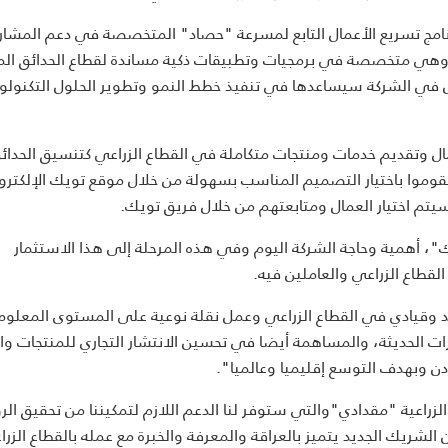
مج تسريع الأعمال التابع لمسرعة "حصاد" المتخصصة في دعم المشار
عي وهي متخصصة في برمجيات وتطبيقات ذكية مساندة لقطاع الحدائق المن
ول في الشركة سيساعدها في تنفيذ خطط النمو وتطوير الحلول التكنولو
ل وتقديم خدمات ومنتجات متكاملة في القطاع الزراعي كتنسيق الحدائ
يقوموا باختيار التصميم المناسب بسهولة من خلال موقع تويك الإلكتر
سيتم اختيار العمال ومتابعتهم من خلال فريق تويك.
 أهمية وحاجة الشركة اليوم وفي هذه المرحلة إلى هذا الاستثمار
قطاع الزراعي والعاملين فيه.
 وقيادي في القطاع الزراعي وعمل نقلة نوعية على المستوى المعلوم
ات الحديثة، والمساهمة أيضا في تحسين الانتشار التجاري للمنتجات وا
دن وبهدف التوسع إقليميا وعالميا".
لزراعية "مقدادي"والتي ستوفر لنا الدعم اللازم لتمكيننا من تحقيق الر
شريك الجديد يتميز بالعراقة والمعرفة والخبرة مع عمله بالقطاع الزر