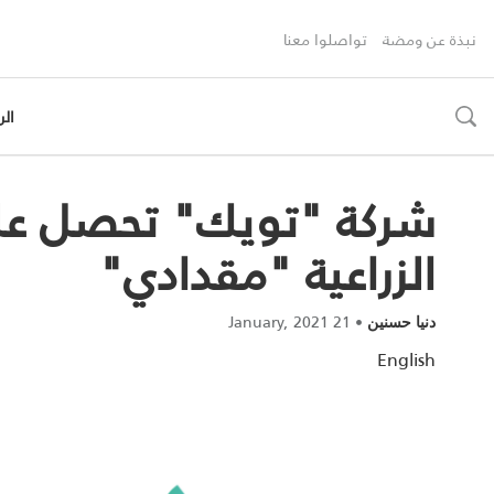
نبذة عن ومضة
تواصلوا معنا
الر
toggle
search
شركة "تويك" تحصل على
الزراعية "مقدادي"
21 January, 2021
•
دنيا حسنين
English