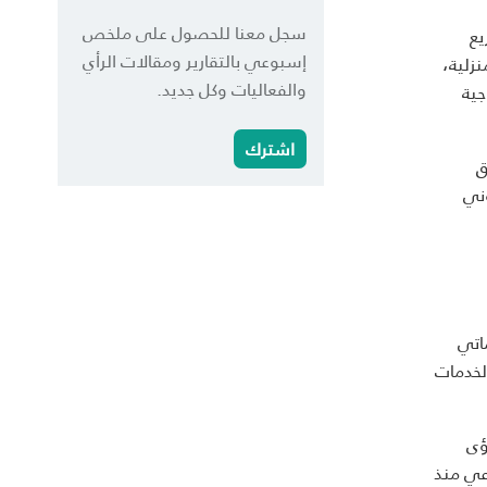
سجل معنا للحصول على ملخص
يع
إسبوعي بالتقارير ومقالات الرأي
زلية،
والفعاليات وكل جديد.
جية
اشترك
ق
وني
اتي
لخدمات
ؤى
اعي منذ