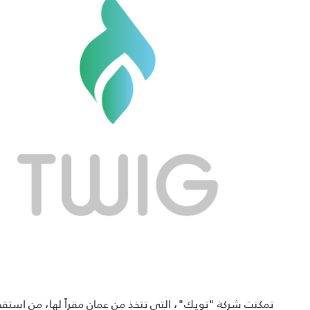
تمكنت شركة "تويك"، التي تتخذ من عمان مقراً لها، من استقط