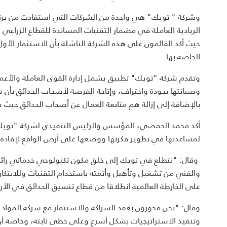
وشركة " تويك" هي واحدة من الشركات التي استفادت من برنا
الريادية العاملة في مضمار التقنيات المساندة للقطاع الزرا
حيث أكد القائمون على هذه الشركة الناشئة بأن الاستثمار الأ
الخاصة بها.
وتقدم شركة "تويك" تطبيق يشمل إدارة القوى العاملة والأعما
وصيانتها بجودة واحتراف، وإتاحة الفرصة لأصحاب الحدائق بأن 
بالإضافة إلى إزالة هم متابعة العمال عن أصحاب الحدائق حيث 
أكد محمد الحمصي، المؤسس والرئيس التنفيذي لشركة "تويك"،
لمساعدتها في تطوير فكرتها ووضعها على أرض الواقع لإفادة ال
وقال: "نتطلع في تويك إلى خلق مكون تكنولوجي خدماتي رائد
والفني من تشغيل وتأهيل وأتمته باستخدام التقنيات وللابتكار
على الخارطة العالمية انطلاقا من قطاع تنسيق الحدائق في الأر
وقال: "نحن فخورون بعقد الشراكة والاستثمار مع شركة المواد ا
وتنفيذ الاستراتيجيات بشكل أسرع وعلى خطى ثابتة، وخاصة أن ال