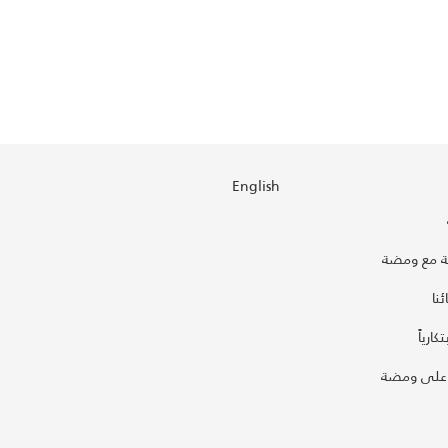
English
 مع ومضة
نا
كارياً
على ومضة