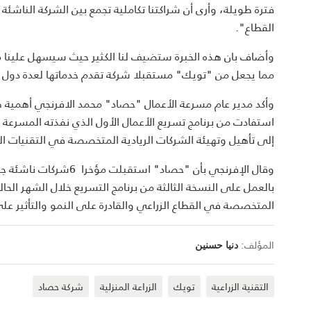
فترة طويلة، وأرى أن شراكتنا تكاملية تجمع بين الشركة الناشئة
القطاع".
وأضاف بان هذه الخبرة ستضيف لنا الكثير حيث سيسهل علينا 
مما يجعل من "تويك" مستقبلا شركة تقدم خدماتها لعدة دول ح
وأكد مدير عام مسرعة الأعمال "حصاد" محمد الافرنجي أهمية هذ
استفادت من برنامج تسريع الأعمال الأول الذي نفذته المسرعة
إلى تأهيل وتهيئة الشركات الريادية المتخصصة في التقنيات ال
وقال الإفرنجي بأن "حصا
بالعمل على النسخة الثالثة من برنامج التسريع خلال الشهر الحا
المتخصصة في القطاع الزراعي والقادرة على النمو والتأثير على
المؤلف:
دنيا حسنين
التقنية الزراعية
تويك
الزراعة المنزلية
شركة حصاد