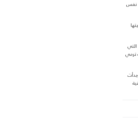
ي نفس
تها
التي
 ترمي
ل وبدأت
ية