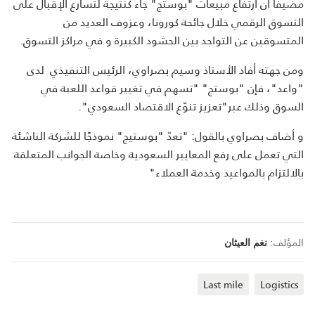
مضيفاً أن ارتفاع مبيعات "بوستج" جاء كنتيجة لتسارع الإقبال على
التسوق الرقمي خلال جائحة كورونا، وعزوف العديد من
المتسوقين عن التواجد بين الحشود الكبيرة و في مراكز التسوق.
ومن جهته أفاد الأستاذ وسيم بصراوي، الرئيس التنفيذي لدى
"واعد"، فإن "بوستج" "تسهم في تغيير قواعد اللعبة في
السوق وذلك عبر"تعزيز تنوّع الاقتصاد السعودي".
و أضاف بصراوي بالقول: "تعدّ "بوستيج" نموذجًا للشركة الناشئة
التي تعمل على رفع المعايير السعودية وخاصة الجوانب المتعلقة
بالالتزام بالمواعيد وخدمة العملاء"
المؤلف:
نغم العيثان
Last mile
Logistics