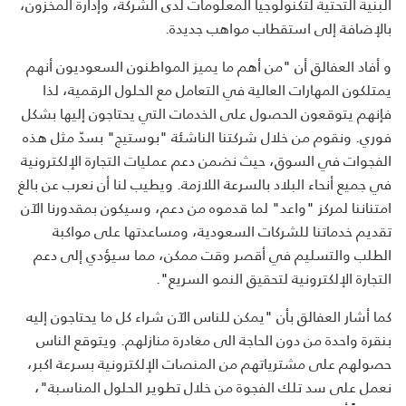
البنية التحتية لتكنولوجيا المعلومات لدى الشركة، وإدارة المخزون،
بالإضافة إلى استقطاب مواهب جديدة.
و أفاد العفالق أن "من أهم ما يميز المواطنون السعوديون أنهم
يمتلكون المهارات العالية في التعامل مع الحلول الرقمية، لذا
فإنهم يتوقعون الحصول على الخدمات التي يحتاجون إليها بشكل
فوري. ونقوم من خلال شركتنا الناشئة "بوستيج" بسدّ مثل هذه
الفجوات في السوق، حيث نضمن دعم عمليات التجارة الإلكترونية
في جميع أنحاء البلاد بالسرعة اللازمة. ويطيب لنا أن نعرب عن بالغ
امتناننا لمركز "واعد" لما قدموه من دعم، وسيكون بمقدورنا الآن
تقديم خدماتنا للشركات السعودية، ومساعدتها على مواكبة
الطلب والتسليم في أقصر وقت ممكن، مما سيؤدي إلى دعم
التجارة الإلكترونية لتحقيق النمو السريع".
كما أشار العفالق بأن "يمكن للناس الآن شراء كل ما يحتاجون إليه
بنقرة واحدة من دون الحاجة الى مغادرة منازلهم. ويتوقع الناس
حصولهم على مشترياتهم من المنصات الإلكترونية بسرعة اكبر،
نعمل على سد تلك الفجوة من خلال تطوير الحلول المناسبة"،