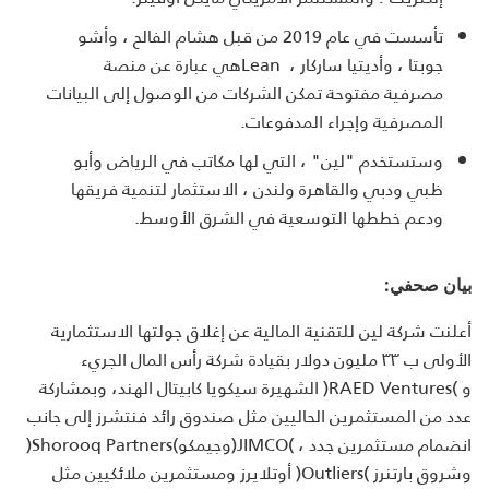
تأسست في عام 2019 من قبل هشام الفالح ، وأشو
جوبتا ، وأديتيا ساركار ،
Lean
هي عبارة عن منصة
مصرفية مفتوحة تمكن الشركات من الوصول إلى البيانات
المصرفية وإجراء المدفوعات
.
وستستخدم "لين" ، التي لها مكاتب في الرياض وأبو
ظبي ودبي والقاهرة ولندن ، الاستثمار لتنمية فريقها
ودعم خططها التوسعية في الشرق الأوسط.
بيان صحفي:
أعلنت شركة لين للتقنية المالية عن إغلاق جولتها الاستثمارية
الأولى ب ٣٣ مليون دولار بقيادة شركة رأس المال الجريء
و
)RAED Ventures(
الشهيرة سيكويا كابيتال الهند، وبمشاركة
عدد من المستثمرين الحاليين مثل صندوق رائد فنتشرز إلى جانب
انضمام مستثمرين جدد ،
)JIMCO(
وجيمكو
)Shorooq Partners(
وشروق بارتنرز
)Outliers(
أوتلايرز ومستثمرين ملائكيين مثل