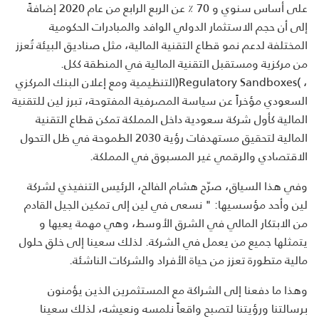
على أساس سنوي و 70 ٪ عن الربع الرابع من عام 2020 إضافةً
إلى أن حجم الاستثمار الدولي الوافد والمبادرات الحكومية
المختلفة لدعم نمو قطاع التقنية المالية، مثل صناديق البيئة تُعزز
من مركزية ومستقبل التقنية المالية في المنطقة ككل
.
،
)Regulatory Sandboxes(
التنظيمية ومع إعلان البنك المركزي
السعودي مؤخراً عن سياسة المصرفية المفتوحة، تبرز لين للتقنية
المالية كأول شركة سعودية داخل المملكة تمكن قطاع التقنية
المالية لتحقيق مستهدفات رؤية 2030 الطموحة في ظل التحول
الاقتصادي والرقمي غير المسبوق في المملكة
.
وفي هذا السياق، صرّح هشام الفالح، الرئيس التنفيذي لشركة
لين وأحد مؤسسيها: " نسعى في لين إلى تمكين الجيل القادم
من الابتكار المالي في الشرق الأوسط، وهي مهمة يعيها و
يتمثلها جميع من يعمل في الشركة. لذلك سعينا إلى خلق حلول
مالية متطورة تعزز من حياة الأفراد والشركات الناشئة
.
وهذا ما دفعنا إلى الشراكة مع المستثمرين الذين يؤمنون
برسالتنا ورؤيتنا لتصبح واقعاً نلمسه ونعيشه، لذلك سعينا