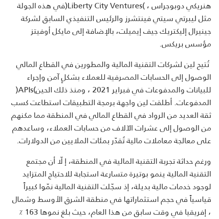
هنريكي دوبوجراس ،
)Liberty City Ventures(
في هذه الجولة
مثل ليبرتي سيتي فينتشرز والرئيس التنفيذي السابق لشركة
جينيرال إليكتريك جيف إيميلت، بالإضافة إلى مايكل أوفيتز
مؤسس بريكس.
تُتيح لين لشركات التقنية المالية والمطورين في القطاع المالي
الوصول إلى الحسابات المصرفية للعملاء بشكلٍ آمن وإجراء
للبيانات والمدفوعات في فبراير 2021 ، ومنذ ذلك الحين
)APIs(
المدفوعات. أطلقت لين واجهة برمجة التطبيقات استطاعت كسب
ثقة العديد من الرواد في القطاع المالي في المنطقة مما مكنهم
من الوصول إلى عشرات الآلاف من حسابات العملاء، وساعدهم
على معالجة معاملات مالية تُقدّر بمئات الملايين من الدولارات
.
ورغم حداثة تجربة التقنية المالية في المنطقة، إ لّا أن مجتمع
التقنية المالية ينمو بوتيرة متسارعة استجابة للاحتياج المتزايد
لوجود خدمات مالية بديلة، إذ سجّلت التقنية المالية نمّوا كبيراً
قياسياً في حجم استثماراتها في منطقة الشرق الأوسط وشمال
، إفريقيا في وقت سابق من هذا العام، حيث بلغ نموها 163 ٪