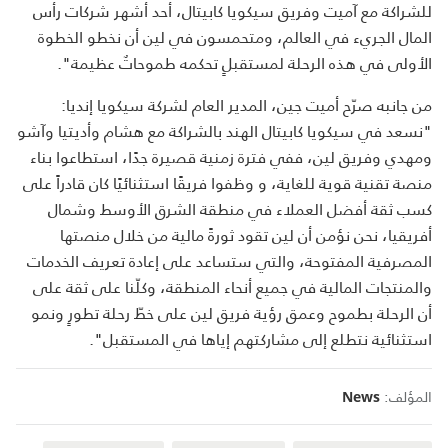
للشراكة مع آميت وفريق سيكويا كابيتال، أحد أشهر شركات رأس
المال الجريء في العالم، ومتحمسون في لين أن نخطو الخطوة
الأولى في هذه الرحلة لمستقبلٍ تحكمه طموحاتٌ عظيمة
"
.
من جانبه صرّح أميت جين، المدير العام لشركة سيكويا إنديا:
"نسعد في سيكويا كابيتال الهند بالشراكة مع هشام وأديتيا وآشو
ومهدي وفريق لين، ففي فترة زمنية قصيرة جدًا، استطاعوا بناء
منصة تقنية قوية للغاية، و وظفوا فريقًا استثنائيًا كان قادراً على
كسب ثقة أفضل العملاء في منطقة الشرق الأوسط وشمال
أفريقيا، نحن نؤمن أن لين تقود ثورةً مالية من خلال منصتها
المصرفية المفتوحة، والتي ستساعد على إعادة تعريف الخدمات
والمنتجات المالية في جميع أنحاء المنطقة، وكلّنا على ثقة على
أن الرحلة بطموح وعمق رؤية فريق لين على خطّ رحلة تطورٍ ونمو
استثنائية نتطلع إلى مشاركتهم إياها في المستقبل".
المؤلف:
News