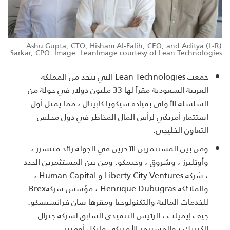
(L-R) Ashu Gupta, CTO, Hisham Al-Falih, CEO, and Aditya
Sarkar, CPO. Image: LeanImage courtesy of Lean Technologies
جمعت
Lean Technologies
التي تتخذ من المملكة
العربية السعودية مقراً لها 33 مليون دولار في جولة من
السلسلة الأولى بقيادة سيكويا كابيتال ، مما يمثل أول
استثمار أمريكي لرأس المال المخاطر في دول مجلس
التعاون الخليجي
.
ومن بين المستثمرين الآخرين في الجولة رائد فنتشرز ،
وأوتليرز ، وشروق ، وجيمكو. ومن بين المستثمرين الجدد
، شركة
Liberty City Ventures
و
Human Capital
،
والملائكة
Henrique Dubugras
، مؤسس شركة
Brex
للخدمات المالية والتكنولوجيا ومقرها سان فرانسيسكو.
جيف إيميلت ، الرئيس التنفيذي السابق لشركة جنرال
إلكتريك ؛ والمستثمر الأمريكي مايكل أوفيتز
.