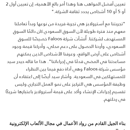
تعيين أفضل المواهب هنا وهذا أمر بالغ الأهمية، إن تعيين أول 2
أو 5 أو 10 أشخاص يحدد ثقافة الشركة."
"تجربتنا مع أسترولابز هي تجربة فريدة من نوعها وبدأ تعاملنا
معهم منذ فترة طويلة لأن السوق السعودي كان دائمًا السوق
المستهدف لشركتنا. أُنشأت شركة
Faloos
خصيصًا للسوق
السعودي، وأردنا الحصول على دعم محلي، وأدركنا قيمة وجود
أشخاص على أرض الواقع، وعرفنا الأشخاص الذين يمكنهم
مساعدتنا في المضي قدمًا في إجراءاتنا". هذا ما قاله حيدر سيد
مؤسس شركة
Faloos
وهي أداة دفع فيما بين النظراء
للمستهلكين في السعودية. وأشار سيد أيضًا إلى اعتقاده أن
وظيفة المؤسس هي التركيز على نمو العمل التجاري وليس
تقسيم إجراءات الإنشاء وأكد على قيمة أسترولابز باعتبارها شريكًا
في رحلتهم.
بناء الجيل القادم من رواد الأعمال في مجال الألعاب الإلكترونية