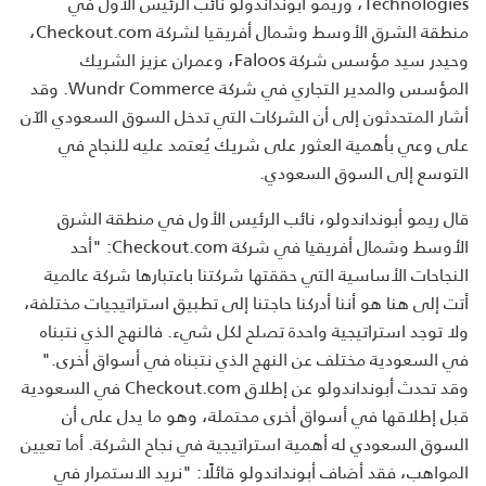
Technologies
، وريمو أبونداندولو نائب الرئيس الأول في
منطقة الشرق الأوسط وشمال أفريقيا لشركة
Checkout.com
،
وحيدر سيد مؤسس شركة
Faloos
، وعمران عزيز الشريك
المؤسس والمدير التجاري في شركة
Wundr Commerce
. وقد
أشار المتحدثون إلى أن الشركات التي تدخل السوق السعودي الآن
على وعي بأهمية العثور على شريك يُعتمد عليه للنجاح في
التوسع إلى السوق السعودي.
قال ريمو أبونداندولو، نائب الرئيس الأول في منطقة الشرق
الأوسط وشمال أفريقيا في شركة
Checkout.com
: "أحد
النجاحات الأساسية التي حققتها شركتنا باعتبارها شركة عالمية
أتت إلى هنا هو أننا أدركنا حاجتنا إلى تطبيق استراتيجيات مختلفة،
ولا توجد استراتيجية واحدة تصلح لكل شيء. فالنهج الذي نتبناه
في السعودية مختلف عن النهج الذي نتبناه في أسواق أخرى."
وقد تحدث أبونداندولو عن إطلاق
Checkout.com
في السعودية
قبل إطلاقها في أسواق أخرى محتملة، وهو ما يدل على أن
السوق السعودي له أهمية استراتيجية في نجاح الشركة. أما تعيين
المواهب، فقد أضاف أبونداندولو قائلًا: "نريد الاستمرار في