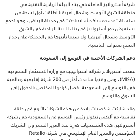
شركة أسترولابز العاملة في بناء البيئة الريادية التقنية في
منطقة الشرق الأوسط وشمال أفريقيا أطلقت أول نسخة من
سلسلة
“AstroLabs Showcase”
في مدينة الرياض، وهو تجمع
يستعرض دور أسترولابز في بناء البيئة الريادية في الشرق
الأوسط وشمال أفريقيا ولا سيما تأثيرها في المملكة على مدار
التسع سنوات الماضية.
دعم الشركات الأجنبية في التوسع إلى السعودية
عقدت أسترولابز شراكة استراتيجية مع وزارة الاستثمار السعودية
(MISA)
، ومن وقتها ساعدت أكثر من 200 شركة إقليمية وعالمية
في التوسع إلى السعودية بفضل ذراعها المختص بالدخول إلى
السوق والتوسع
.
وقد شاركت شخصيات رائدة من هذه الشركات الأربع في حلقة
نقاشية مع أليكس نيكولز رئيس التوسع في السعودية في شركة
أسترولابز. هذه الشخصيات هي: عبد العزيز الحضراوي الشريك
المؤسس والمدير العام الإقليمي في شركة
Retalio