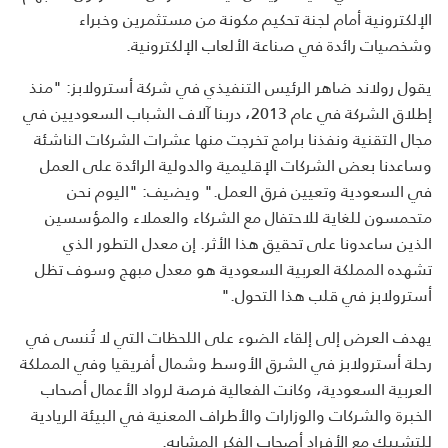
الإلكترونية أمام لجنة تحكيم مكونة من مستثمرين وخبراء
وشخصيات رائدة في صناعة الألعاب الإلكترونية.
يقول رولاند ضاهر الرئيس التنفيذي في شركة أسترولابز: "منذ
إطلاق الشركة في عام 2013، دربنا آلاف الشباب السعوديين في
مجال التقنية ونفذنا برامج تخرجت منها عشرات الشركات الناشئة
وساعدنا بعض الشركات الإقليمية والدولية الرائدة على العمل
في السعودية وتعيين فرق العمل." ويضيف: "اليوم نحن
متحمسون للغاية للاحتفال مع الشركاء والعملاء والمؤسسين
الذين ساعدونا على تحقيق هذا الأثر. إن معدل التطور الذي
تشهده المملكة العربية السعودية هو معدل مبهج وسوف تظل
أسترولابز في قلب هذا التحول."
يهدف العرض إلى إلقاء الضوء على اللحظات التي لا تُنسى في
رحلة أسترولابز في الشرق الأوسط وشمال أفريقيا وفي المملكة
العربية السعودية، وكانت الفعالية فرصة لرواد الأعمال أصحاب
الخبرة والشركات والوزارات والأطراف المعنية في البيئة الريادية
للتشبيك مع الأفراد أصحاب الفكر المشابه.