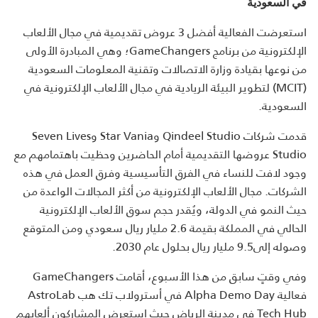
في السعودية
استعرضت الفعالية أفضل 3 عروض تقديمية في مجال الألعاب
الإلكترونية من برنامج
GameChangers
؛ وهي المبادرة الأولى
من نوعها بقيادة وزارة الاتصالات وتقنية المعلومات السعودية
(MCIT)
لتطوير البيئة الريادية في مجال الألعاب الإلكترونية في
السعودية.
قدمت شركات
Qindeel Studio
و
Star Vania
و
Seven Lives
Studio
عروضها التقديمية أمام الحاضرين وحظيت باهتمامهم مع
وجود لافت للنساء في الفرق التأسيسية وفرق العمل في هذه
الشركات. مجال الألعاب الإلكترونية من أكثر المجالات الواعدة من
حيث النمو في الدولة، ويُقدر حجم سوق الألعاب الإلكترونية
الحالي في المملكة بقيمة 2.6 مليار ريال سعودي ومن المتوقع
وصوله إلى9.5 مليار ريال بحلول عام 2030.
وفي وقتٍ سابق من هذا الأسبوع، أقامت
GameChangers
فعالية
Alpha Demo Day
في أسترولاب تك هب
AstroLab
Tech Hub
في مدينة الرياض حيث استعرض المشاركون ألعابهم