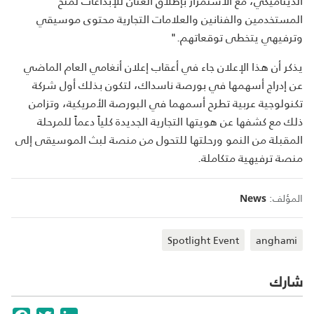
الديناميكي، مع الاستمرار بإطلاق العنان للإبداعات لمنح
المستخدمين والفنانين والعلامات التجارية محتوى موسيقي
وترفيهي يتخطى توقعاتهم
".
يذكر أن هذا الإعلان جاء في أعقاب إعلان أنغامي العام الماضي
عن إدراج أسهمها في بورصة ناسداك، لتكون بذلك أول شركة
تكنولوجية عربية تطرح أسمهما في البورصة الأمريكية، وتزامن
ذلك مع كشفها عن هويتها التجارية الجديدة كلياً دعماً للمرحلة
المقبلة من النمو ورحلتها للتحول من منصة لبث الموسيقى إلى
منصة ترفيهية متكاملة
.
المؤلف:
News
Spotlight Event
anghami
شارك
cebook
Twitter
LinkedIn