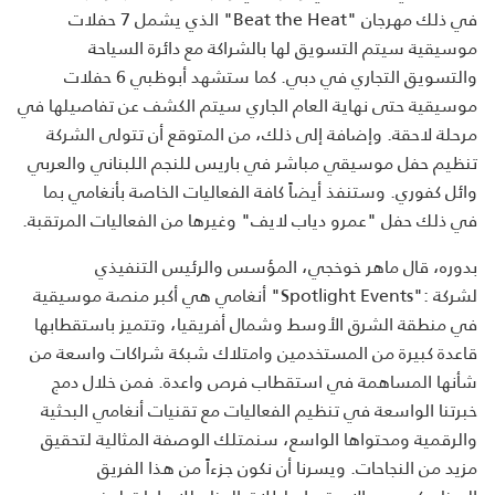
في ذلك مهرجان
"Beat the Heat"
الذي يشمل 7 حفلات
موسيقية سيتم التسويق لها بالشراكة مع دائرة السياحة
والتسويق التجاري في دبي. كما ستشهد أبوظبي 6 حفلات
موسيقية حتى نهاية العام الجاري سيتم الكشف عن تفاصيلها في
مرحلة لاحقة. وإضافة إلى ذلك، من المتوقع أن تتولى الشركة
تنظيم حفل موسيقي مباشر في باريس للنجم اللبناني والعربي
وائل كفوري. وستنفذ أيضاً كافة الفعاليات الخاصة بأنغامي بما
في ذلك حفل "عمرو دياب لايف" وغيرها من الفعاليات المرتقبة
.
بدوره، قال ماهر خوخجي، المؤسس والرئيس التنفيذي
لشركة
"Spotlight Events":
أنغامي هي أكبر منصة موسيقية
في منطقة الشرق الأوسط وشمال أفريقيا، وتتميز باستقطابها
قاعدة كبيرة من المستخدمين وامتلاك شبكة شراكات واسعة من
شأنها المساهمة في استقطاب فرص واعدة. فمن خلال دمج
خبرتنا الواسعة في تنظيم الفعاليات مع تقنيات أنغامي البحثية
والرقمية ومحتواها الواسع، سنمتلك الوصفة المثالية لتحقيق
مزيد من النجاحات. ويسرنا أن نكون جزءاً من هذا الفريق