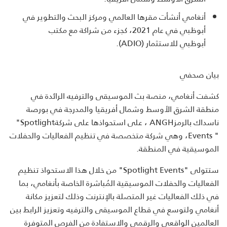
أنغامي أنشأت مقرها العالمي ومركز البحث والتطوير في
أبوظبي في عام 2021، كجزء من شراكة مع مكتب
أبوظبي للاستثمار (
ADIO
).
بيان صحفي
كشفت أنغامي، منصة بث الموسيقى والترفيه الرائدة في
منطقة الشرق الأوسط وشمال أفريقيا والمدرجة في بورصة
ناسداك بالرمز
ANGH
، على استحواذها على شركة
"Spotlight
Events "
، وهي شركة متخصصة في تنظيم الفعاليات والحفلات
الموسيقية في المنطقة
.
ستتولى
"Spotlight Events"
من خلال هذا الاستحواذ تنظيم
الفعاليات والحفلات الموسيقية المُباشرة الخاصة بأنغامي، بما
في ذلك الفعاليات غير المتصلة بالإنترنت وذلك لتعزيز مكانة
أنغامي ولتوسع في قطاع الموسيقى والترفيه وتعزيز الرابط بين
العالمين الواقعي والرقمي والاستفادة من الفرص المتوفرة