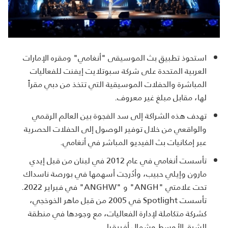
استحوذ تطبيق بث الموسيقى "أنغامي" ومقره الإمارات
العربية المتحدة على شركة سبوتلايت إيفنت للفعاليات
المباشرة والحفلات الموسيقية التي تتخذ من دبي مقراً
لها، مقابل مبلغ غير معروف.
تهدف هذه الشراكة إلى سد الفجوة بين العالم الرقمي
والواقعي من خلال توفير الوصول إلى الحفلات الحصرية
عبر إمكانيات بث الفيديو المباشر في أنغامي.
تأسست أنغامي في عام 2012 في لبنان من قبل إيدي
مارون وإيلي حبيب، وأدُرجت أسهمها في بورصة ناسداك
تحت علامتي "
ANGH
" و "
ANGHW
" في فبراير 2022.
تأسست
Spotlight
في 2005 من قبل ماهر الخوخجي،
كشركة متكاملة لإدارة الفعاليات، مع وجودها في منطقة
الشرق الأوسط وشمال أفريقيا.