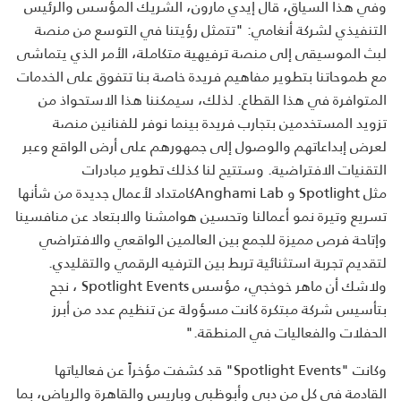
وفي هذا السياق، قال إيدي مارون، الشريك المؤسس والرئيس
التنفيذي لشركة أنغامي: "تتمثل رؤيتنا في التوسع من منصة
لبث الموسيقى إلى منصة ترفيهية متكاملة، الأمر الذي يتماشى
مع طموحاتنا بتطوير مفاهيم فريدة خاصة بنا تتفوق على الخدمات
المتوافرة في هذا القطاع. لذلك، سيمكننا هذا الاستحواذ من
تزويد المستخدمين بتجارب فريدة بينما نوفر للفنانين منصة
لعرض إبداعاتهم والوصول إلى جمهورهم على أرض الواقع وعبر
التقنيات الافتراضية. وستتيح لنا كذلك تطوير مبادرات
مثل
Spotlight
و
Anghami Lab
كامتداد لأعمال جديدة من شأنها
تسريع وتيرة نمو أعمالنا وتحسين هوامشنا والابتعاد عن منافسينا
وإتاحة فرص مميزة للجمع بين العالمين الواقعي والافتراضي
لتقديم تجربة استثنائية تربط بين الترفيه الرقمي والتقليدي.
ولاشك أن ماهر خوخجي، مؤسس
Spotlight Events
، نجح
بتأسيس شركة مبتكرة كانت مسؤولة عن تنظيم عدد من أبرز
الحفلات والفعاليات في المنطقة
".
وكانت
"Spotlight Events"
قد كشفت مؤخراً عن فعالياتها
القادمة في كل من دبي وأبوظبي وباريس والقاهرة والرياض، بما