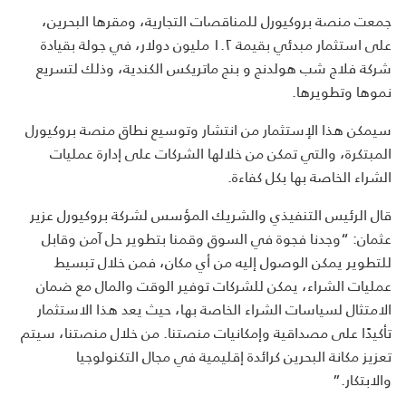
جمعت منصة بروكيورل للمناقصات التجارية، ومقرها البحرين،
على استثمار مبدئي بقيمة ١.٢ مليون دولار، في جولة بقيادة
شركة فلاج شب هولدنج و بنج ماتريكس الكندية، وذلك لتسريع
نموها وتطويرها
.
سيمكن هذا الإستثمار من انتشار وتوسيع نطاق منصة بروكيورل
المبتكرة، والتي تمكن من خلالها الشركات على إدارة عمليات
الشراء الخاصة بها بكل كفاءة
.
قال الرئيس التنفيذي والشريك المؤسس لشركة بروكيورل عزير
عثمان: “وجدنا فجوة في السوق وقمنا بتطوير حل آمن وقابل
للتطوير يمكن الوصول إليه من أي مكان، فمن خلال تبسيط
عمليات الشراء، يمكن للشركات توفير الوقت والمال مع ضمان
الامتثال لسياسات الشراء الخاصة بها، حيث يعد هذا الاستثمار
تأكيدًا على مصداقية وإمكانيات منصتنا. من خلال منصتنا، سيتم
تعزيز مكانة البحرين كرائدة إقليمية في مجال التكنولوجيا
والابتكار
”.