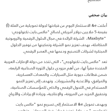
بيان صحفي
أعلنت
&e
الاستثمار اليوم عن قيادتها لجولة تمويلية من الفئة (أ)
بقيمة 5 ملايين دولار أمريكي لصالح "ماكس بايت تكنولوجي
-
Maxbyte"
، الشركة الرائدة في مجال الحلول الرقمية والروبوتية
المتكاملة، بهدف تعزيز نمو الشركة وتمكينها من توفير الحلول
المبتكرة لشركات التصنيع ودعمها في العصر الرقمي
.
تعد "ماكس بايت تكنولوجي"، التي تتخذ من دولة الإمارات العربية
المتحدة مقراً لها، من أهم مزودي حلول الثورة الصناعية الرابعة،
ضمن قطاعات حيوية مثل السيارات، والمعدات العسكرية،
والمرافق، والأغذية والمشروبات. وتهدف إلى تعزيز النمو
المستدام في التحول الرقمي والذكي للمؤسسات الصناعية،
وتحقيق المزيد من المرونة، والإنتاجية، وزيادة الإيرادات والأرباح
.
ويهدف تمويل
&e
الاستثمار إلى تسريع نمو "ماكس بايت
تكنولوجي" من خلال تعزيز قدرات فرق المبيعات، وتطوير