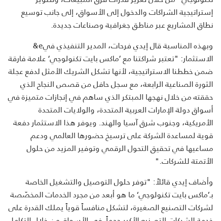
إستراتيجية الشراكات والدخول إلى الأسواق، إلى جانب توسيع
نطاق المشاريع عبر مناطق جغرافية وصناعات جديدة
.
وبهذه المناسبة قال إيدي فرحات، المدير التنفيذي في
&e
الاستثمار: "تعتبر شراكتنا مع ’ماكس بايت تكنولوجي‘ علامة فارقة
ضمن خططنا الاستراتيجية، لأنها تشكل الشريك الأمثل لدفع عجلة
الثورة الصناعية الرابعة، مع سجل حافل من قصص النجاح الذي
حققته من خلال نهجها المبتكر الذي ساهم في إنجازات متميزة في
أسواق دولة الإمارات العربية المتحدة، والولايات المتحدة
الأمريكية، وجنوب شرق آسيا والهند. ويوفر هذا الاستثمار دفعة
قوية لمساعدة الشركة على ترسيخ حضورها العالمي ودعم
مساعيها في تحقيق التحول الرقمي وتوفير المزيد من حلول
الأتمتة للشركات
".
وأضاف إيدي قائلاً: "توفر حلول التوصيل والتشغيل الخاصة
بـ’ماكس بايت تكنولوجي‘ ما هو أبعد من مجرد الخدمات المخصّصة
لشركات التصنيع الصغيرة، لتشكل منافساً قوياً يملك القدرة على
خدمة الشركات التصنيع الأكبر حجماً في الأسواق من خلال التكامل