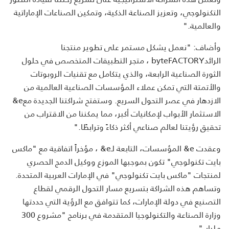
التكنولوجي، وتعزيز الصناعة الذكية، وتمكين الصناعات الإماراتية
والعالمية
".
وأضاف: "نعمل يشكل مستمر على تطوير منتجنا
الرائد
byteFACTORY
، متجر التطبيقات المتخصص في حلول
الثورة الصناعية الرابعة، والذي يتكامل مع تقنيات الروبوتات
والأتمتة التي تمكن عملاء المؤسسات الصناعية العالمية من
الازدهار في عصر التحول السريع. وستفتح شراكتنا الجديدة مع
&e
الاستثمار الأبواب لإمكانيات أكبر، مما يمكننا من الاقتراب من
تحقيق رؤيتنا لعالم صناعي أكثر ذكاءً وترابطًا
".
وعقدت
&e
المؤسسات، التابعة لـ
&e
، مؤخراً اتفاقية مع "ماكس
بايت تكنولوجي" تكون بموجبها الموزع ووكيل الدمج الحصري
لمنتجات "ماكس بايت تكنولوجي" في الإمارات العربية المتحدة.
وتساهم هذه الشراكة بتسريع مسار التحول الرقمي لقطاع
التصنيع في دولة الإمارات، كما تتوافق مع الرؤية التي حددتها
وزارة الصناعة والتكنولوجيا المتقدمة في برنامج "مشروع 300
مليار
".