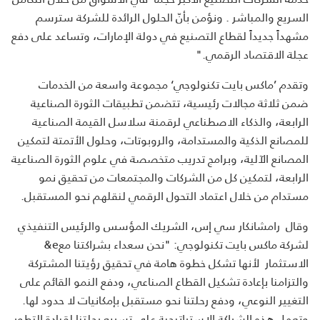
السريع والمباشر . ونؤمن بأنّ الحلول الرائدة للشركة سترسم
مشهداً جديداً لقطاع التصنيع في دولة الإمارات، وتساعد على دفع
عجلة الاقتصاد الرقمي
".
وتقدم ’ماكس بايت تكنولوجي‘ مجموعة واسعة من الخدمات
ضمن ثلاثة مجالات رئيسية، تتضمن تطبيقات الثورة الصناعية
الرابعة، والذكاء الاصطناعي لرقمنة سلاسل القيمة الصناعية
للمصانع الذكية والمستدامة، والروبوتات، وحلول الأتمتة لتمكين
المصانع الآلية، وبرامج تدريب متخصصة في علوم الثورة الصناعية
الرابعة، لتمكين كل من الشركات والمجتمعات من تحقيق نمو
مستدام من خلال اعتماد التحول الرقمي لنقلهم نحو المستقبل
.
وقال رامشانكار سي إس، الشريك المؤسس والرئيس التنفيذي
لشركة ماكس بايت تكنولوجي: "نحن سعداء بشراكتنا مع
&e
الاستثمار لأنها تشكل خطوة هامة في تحقيق رؤيتنا المشتركة
والتزامنا بإعادة تشكيل القطاع الصناعي، ودفع النمو القائم على
التغيير النوعي، ودفع رحلتنا نحو مستقبل بإمكانيات لا حدود لها.
وتعمل هذه الشراكة الاستراتيجية على تسريع رحلتنا لقيادة التطور