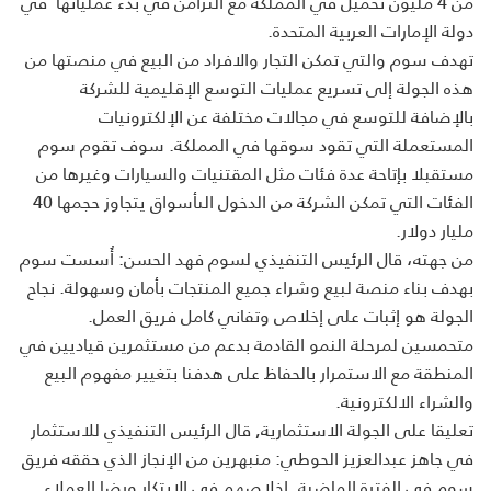
من
4
مليون تحميل في المملكة مع التزامن في بدء عملياتها في
دولة الإمارات العربية المتحدة.
تهدف سوم والتي تمكن التجار والافراد من البيع في منصتها من
هذه الجولة إلى تسريع عمليات التوسع الإقليمية للشركة
بالإضافة للتوسع في مجالات مختلفة عن الإلكترونيات
المستعملة التي تقود سوقها في المملكة. سوف تقوم سوم
مستقبلا بإتاحة عدة فئات مثل المقتنيات والسيارات وغيرها من
الفئات التي تمكن الشركة من الدخول الىأسواق يتجاوز حجمها 40
مليار دولار.
من جهته، قال الرئيس التنفيذي لسوم فهد الحسن: أُسست سوم
بهدف بناء منصة لبيع وشراء جميع المنتجات بأمان وسهولة. نجاح
الجولة هو إثبات على إخلاص وتفاني كامل فريق العمل.
متحمسين لمرحلة النمو القادمة بدعم من مستثمرين قياديين في
المنطقة مع الاستمرار بالحفاظ على هدفنا بتغيير مفهوم البيع
والشراء الالكترونية
.
تعليقا على الجولة الاستثمارية, قال الرئيس التنفيذي للاستثمار
في جاهز عبدالعزيز الحوطي: منبهرين من الإنجاز الذي حققه فريق
سوم في الفترة الماضية. إخلاصهم في الابتكار ورضا العملاء