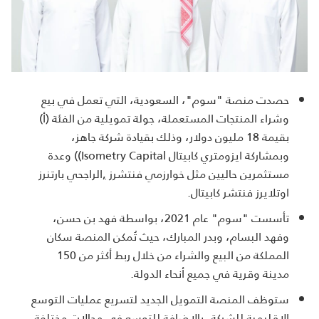
حصدت منصة "سوم"، السعودية، التي تعمل في بيع
وشراء المنتجات المستعملة، جولة تمويلية من الفئة (أ)
بقيمة 18 مليون دولار، وذلك بقيادة شركة جاهز،
وبمشاركة ايزومتري كابيتال
(Isometry Capital
) وعدة
مستثمرين حاليين مثل خوارزمي فنتشرز
,
الراجحي بارتنرز
اوتلايرز فنتشر كابيتال.
تأسست "سوم" عام 2021، بواسطة فهد بن حسن،
وفهد البسام، وبدر المبارك، حيث تُمكن المنصة سكان
المملكة من البيع والشراء من خلال ربط أكثر من 150
مدينة وقرية في جميع أنحاء الدولة.
ستوظف المنصة التمويل الجديد لتسريع عمليات التوسع
الإقليمية للشركة، بالإضافة للتوسع في مجالات مختلفة