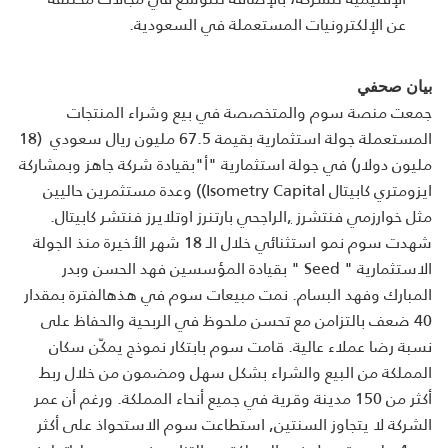
عن الإلكترونيات المستعملة في السعودية.
بيان صحفي
جمعت منصة سوم والمتخصصة في بيع وشراء المنتجات
المستعملة جولة استثمارية بقيمة 67.5 مليون ريال سعودي (18
مليون دولار) في جولة استثمارية "أ"بقيادة شركة جاهز وبمشاركة
ايزومتري كابيتال
(Isometry Capital
) وعدة مستثمرين حاليين
مثل خوارزمي فنتشرز
,
الراجحي بارتنرز اوتلايرز فنتشر كابيتال.
شهدت سوم نمو استثنائي خلال الـ 18 شهر الأخيرة منذ الجولة
الاستثمارية "
" Seed
بقيادة المؤسسين فهد الحسن وبدر
المبارك وفهد البسام. نمت مبيعات سوم في هذهالفترة بمقدار
40 ضعف بالتزامن مع تحسن ملحوظ في الربحية والحفاظ على
نسبة رضا عملاء عالية. قامت سوم بابتكار نموذج يمكّن سكان
المملكة من البيع والشراء بشكل سهل ومضمون من خلال ربط
أكثر من 150 مدينة وقرية في جميع أنحاء المملكة. ورغم أن عمر
الشركة لا يتجاوز السنتين, استطاعت سوم الاستحواذ على أكثر