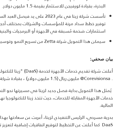
البذرة، بقيادة كورفيجن للاستثمار بقيمة 1.5 مليون دولار.
تأسست شركة زيتا في عام 2023 ع
توفير خطط سداد مرنة للمؤسسات والشركات بمختلف أحجامها
استثمارات ضخمة مُسبقة في الأجهزة أو البرمجيات والبنية 
سيمكن هذا التمويل شركة Zetta من تسريع النمو وتوسيع عروض المنتجات وتعزيز مكانتها في السوق السعودي لخدمات DaaS.
بيان صحفي:
مليون ريال (1.5 مليون دولار) ، بقيادة شركة كورفيجن للاستثمار ⁦@Corevisionsa‬⁩ .
‏ يُمثل هذا التمويل بداية فصل جديد لزيتا في مسيرتها نحو الن
المالية.
‏بدرية مسرحي، الرئيس التنفيذي لزيتا، أعربت عن سعادتها بهذا
DaaS كما أعلنت عن التخطيط لتوقيع اتفاقيات إضافية لتعز