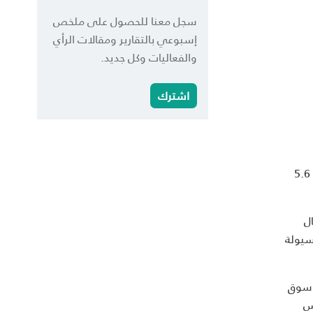
سجل معنا للحصول على ملخص
إسبوعي بالتقارير ومقالات الرأي
والفعاليات وكل جديد.
اشترك
‏أعلنت شركة تقديم خدمات الأجهزة كخدمة (DaaS) "زيتا للتكنولوجيا" ⁦ عن نجاح إغلاق جولتها الاستثمارية في مرحلة ما قبل البذرة بمبلغ 5.6
ل
عملاء من السيولة
ي سوق
يس