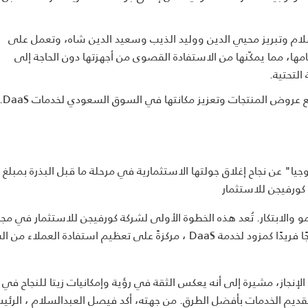
لى يد فيصل العبد السلام وتبريز محيي الدين ووليد الذيب وسعيد الدين شاه، وتعمل على
، مما يمكّنها من الاستفادة القصوى من أجهزتها دون الحاجة إلى
التحتية.
مو والابتكار. تُعد هذه الخطوة الأولى لشركة كورفيجن للاستثمار في مجا
خدمات الأجهزة المقابلة للخدمات، حيث تتخذ زيتا للتكنولوجيا نهجًا فريدًا كمزود لخدمة DaaS ، مركزةً على تعظيم استفادة ال
 الإنجاز، مشيرة إلى أنه يعكس الثقة في رؤية وإمكانيات زيتا للنجاح ف
يز تقديم الخدمات بأفضل الطرق. من جهته، أكد فيصل العبدالسلام ، الرئ