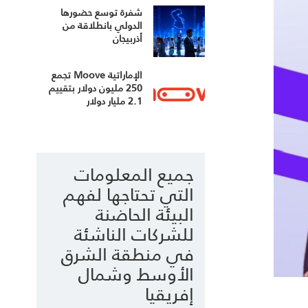
شفرة توسع حضورها
الدولي بانطلاقة من
أذربيجان
الإماراتية Moove تجمع
250 مليون دولار بتقييم
2.1 مليار دولار
جميع المعلومات
التي تحتاجها لفهم
البيئة الحاضنة
للشركات الناشئة
في منطقة الشرق
الأوسط وشمال
إفريقيا