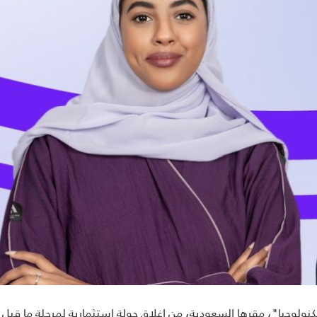
يم خدمات الأجهزة كخدمة (DaaS) "زيتا للتكنولوجيا"، مقرها السعودية، من إغلاق جولة استثمارية لمرحلة ما قبل