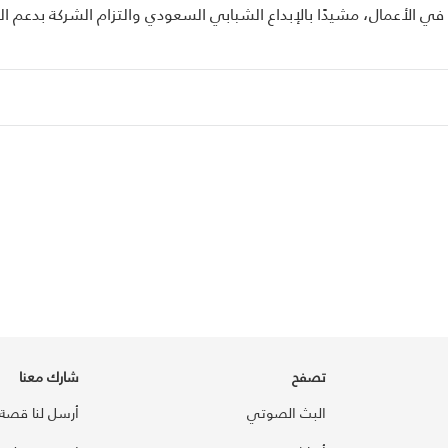
التنفيذي لشركة كورفيجن، على أهمية دمج رؤية المملكة 2030 في الأعمال، مشيدًا بالإبداع الشبابي السعودي والتزام الشركة بدعم 
تصفح
شارك معنا
البث الصوتي
أرسل لنا قصة