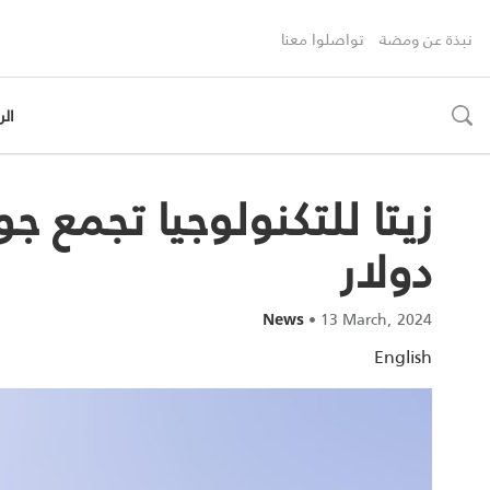
نبذة عن ومضة
تواصلوا معنا
الر
toggle
search
دولار
•
13 March, 2024
News
English