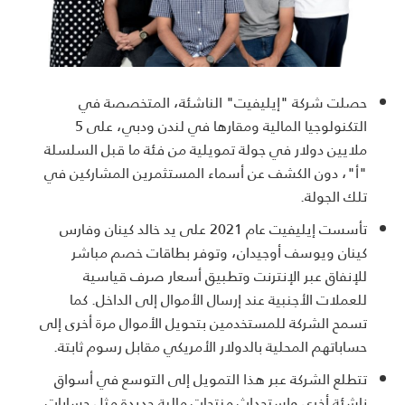
حصلت شركة "إيليفيت" الناشئة، المتخصصة في
التكنولوجيا المالية ومقارها في لندن ودبي، على 5
ملايين دولار في جولة تمويلية من فئة ما قبل السلسلة
"أ"، دون الكشف عن أسماء المستثمرين المشاركين في
تلك الجولة.
تأسست إيليفيت عام 2021 على يد خالد كينان وفارس
كينان ويوسف أوجيدان، وتوفر بطاقات خصم مباشر
للإنفاق عبر الإنترنت وتطبيق أسعار صرف قياسية
للعملات الأجنبية عند إرسال الأموال إلى الداخل. كما
تسمح الشركة للمستخدمين بتحويل الأموال مرة أخرى إلى
حساباتهم المحلية بالدولار الأمريكي مقابل رسوم ثابتة.
تتطلع الشركة عبر هذا التمويل إلى التوسع في أسواق
ناشئة أخرى واستحداث منتجات مالية جديدة مثل حسابات