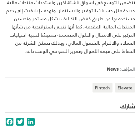
تتضمن التوسع في أسواق ناشئة أخرى واستحداث منتجات مالية
جديدة مثل حسابات التوفير والاستثمار. وتهدف إيليفيت إلى دعم
مستخدميها عن طريق خفض التكاليف بشكل مستمر وتحسين
المنتجات المالية المقدمة، كما أنها تتبنى استراتيجية من شأنها
التركيز على الامتثال والحلول المصممة خصيصًا لتلبية احتياجات
العملاء والالتزام بالشمول المالي، وبذلك تتمكن الشركة من
الحفاظ على قيمة الأموال وتعزيز النمو في الوقت ذاته.
المؤلف:
News
Fintech
Elevate
شارك
cebook
Twitter
LinkedIn