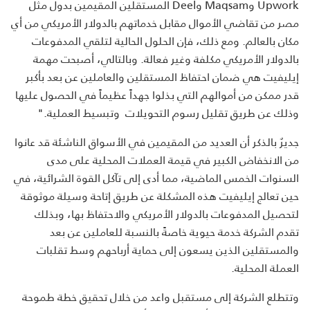
Upwork وMaqsam وDeel المستقلين المقيمين بدول مثل
مصر من تقاضي الأموال مقابل خدماتهم بالدولار الأمريكي من أي
مكان بالعالم. ومع ذلك، فإن الحلول الحالية لتلقي المدفوعات
بالدولار الأمريكي مكلفة وغير فعالة. وبالتالي، أصبحت مهمة
إيليفيت هي ضمان احتفاظ المستقلين والعاملين عن بعد بأكبر
قدر ممكن من أموالهم التي بذلوا جهداً عظيماً في الحصول عليها
وذلك عن طريق تقليل رسوم التحويلات وتبسيط العملية."
جديرٌ بالذكر أن العديد من المقيمين في الأسواق الناشئة قد عانوا
من الانخفاض الكبير في قيمة العملات المحلية على مدى
السنوات الخمس الماضية، مما أدى إلى تآكل القوة الشرائية، في
حين تعالج إيليفيت هذه المشكلة عن طريق إتاحة وسيلة موثوقة
لتحصيل المدفوعات بالدولار الأمريكي والاحتفاظ بها، وبذلك
تقدم الشركة خدمة حيوية خاصةً بالنسبة للعاملين عن بعد
والمستقلين الذين يسعون إلى حماية أرباحهم وسط تقلبات
العملة المحلية.
وتتطلع الشركة إلى مستقبل واعد من خلال تحقيق خطة طموحة