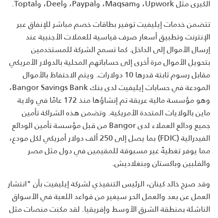
الكبرى مثل Upwork، وMaqsam، وPaypal، وDeel، وToptal.
تتضمن خدمات إيليفيت توفير بطاقات خصم مباشر للإنفاق عبر
الإنترنت وتطبيق أسعار صرف قياسية للعملات الأجنبية عند
إرسال الأموال إلى الداخل. كما تسمح الشركة للمستخدمين
بتحويل الأموال مرة أخرى إلى حساباتهم المحلية بالدولار الأمريكي
مقابل رسوم ثابتة قدرها 10 دولارات. ويتم الاحتفاظ بالأموال
المودعة في حسابات إيليفيت لدى بنك Bangor Savings Bank،
وهو مؤسسة مالية عريقة تم إنشاؤها منذ 172 عامًا في ولاية
ماين بالولايات المتحدة الأمريكية. وتضمن هذه الشراكة تأمين
جميع ودائع العملاء لدى Bangor من قبل مؤسسة تأمين الودائع
الفيدرالية (FDIC) بما يصل إلى 250 ألف دولار أمريكي لكل مودع،
مما يوفر تغطيةً غير مسبوقة للمقيمين في دول مثل مصر
والفلبين وباكستان وبنغلاديش.
وقد صرح خالد كينان، الرئيس التنفيذي لشركة إيليفيت بأن "انتشار
العمل عن بعد والعمل الحر سيغير من قواعد اللعبة في الأسواق
الناشئة بمنطقة الشرق الأوسط وإفريقيا. لقد مكنت منصات مثل