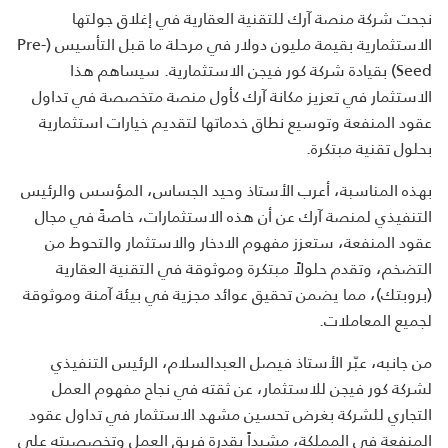
نجحت شركة منصة آرك للتقنية العقارية في إغلاق جولتها
الاستثمارية بقيمة مليون دولار في مرحلة ما قبل التأسيس (Pre-
Seed) بقيادة شركة كور فيجن الاستثمارية. سيساهم هذا
الاستثمار في تعزيز مكانة آرك كأول منصة متخصصة في تداول
عقود المنفعة وتوسيع نطاق خدماتها لتقديم خيارات استثمارية
بحلول تقنية مبتكرة.
بهذه المناسبة، أعرب الأستاذ وحيد الجساس، المؤسس والرئيس
التنفيذي لمنصة آرك عن أن هذه الاستثمارات، خاصةً في مجال
عقود المنفعة، ستعزز مفهوم الادخار والاستثمار والتحوط من
التضخم، وتقدم حلولاً مبتكرة وموثوقة في التقنية العقارية
(بروبتك)، مما يضمن تحقيق عوائد مجزية في بيئة آمنة وموثوقة
لجميع المعاملات.
من جانبه، عبّر الأستاذ فيصل العبدالسلام، الرئيس التنفيذي
لشركة كور فيجن للاستثمار، عن ثقته في نجاح مفهوم العمل
التجاري للشركة بغرض تحسين مشهد الاستثمار في تداول عقود
المنفعة في المملكة، مشيداً بقدرة فريق العمل وتخصصيته على