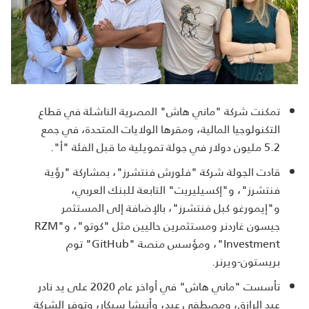
تمكنت شركة "ماني هاش" المصرية الناشئة في قطاع
التكنولوجيا المالية، ومقرها الولايات المتحدة، في جمع
5.2 مليون دولار في جولة تمويلية ما قبل الفئة "أ".
قادت الجولة شركة "فلورش فنتشرز"، بمشاركة "رؤية
فنتشرز"، و"إكسيليريت" التابعة للبنك العربي،
و"إيمورغو كبل فنتشرز"، بالإضافة إلى المستثمر
جيسون غاردنر ومستثمرين حاليين مثل "كوتو"، و"RZM
Investment"، ومؤسس منصة "GitHub" توم
بريستون-ويرنر.
تأسست "ماني هاش" في أواخر عام 2020 على يد نادر
عبد الرازق، ومصطفى عيد، وأنيشا سيكار، وتوفر الشركة