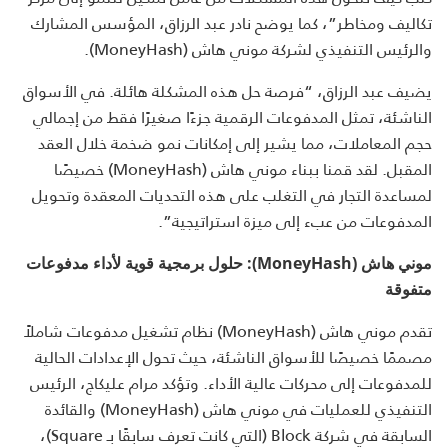
تكاليف ومخاطر”، كما يوضح نادر عبد الرزاق، المؤسس المشارك
والرئيس التنفيذي لشركة موني هاش (MoneyHash).
يضيف عبد الرزاق، “فرصة حل هذه المشكلة هائلة. في الأسواق
الناشئة، تمثل المدفوعات الرقمية جزءًا صغيرًا فقط من إجمالي
حجم المعاملات، مما يشير إلى إمكانات نمو ضخمة خلال العقد
المقبل. لقد قمنا ببناء موني هاش (MoneyHash) خصيصًا
لمساعدة التجار في التغلب على هذه التحديات المعقدة وتحويل
المدفوعات من عبء إلى ميزة استراتيجية”.
موني هاش (MoneyHash): حلول برمجية قوية لأداء مدفوعات
متفوقة
تقدم موني هاش (MoneyHash) نظام تشغيل مدفوعات شاملاً
مصممًا خصيصًا للأسواق الناشئة، حيث تحول الإعدادات الحالية
للمدفوعات إلى محركات عالية الأداء. وتؤكد مرام عليكاج، الرئيس
التنفيذي للعمليات في موني هاش (MoneyHash) والقائدة
السابقة في شركة Block (التي كانت تعرف سابقًا بـ Square)،