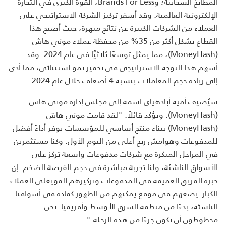
المطابخ السحابية؛ وBrands For Less، القوة الكبرى في التجارة
الإلكترونية العالمية. وقد أسفر تركيز الشركة الاستراتيجي على
العملاء من الشركات الكبيرة عن نتائج مبهرة، حيث أصبح هذا
القطاع يشكل أكثر من 35% من محفظة عملاء موني هاش
(MoneyHash)، مما يمثل توسعًا ثلاثيًّا في عام 2024. وقد
أسهم هذا التوجه الاستراتيجي في تحفيز نمو استثنائي، مما أدى
إلى زيادة حجم المعاملات بنسبة 4 أضعاف خلال عام 2024.
سيُضيف أميه أبادهياي اسمه إلى مجلس إدارة موني هاش
(MoneyHash). ويؤكد قائلاً: "لقد قامت موني هاش
(MoneyHash) ببناء منتج أساسي للمؤسسات يوفر أداءً أفضل
للمدفوعات وهوامش ربح أعلى من اليوم الأول. وكنا مستثمرين
في المراحل المبكرة مع شركات مدفوعات واسعة تركز على
الأسواق الناشئة، ولنا تجربة مباشرة في حجم الفرصة الضخم. إن
خبرة الفريق العميقة في المدفوعات وتركيزهم القويعلى العملاء
الكبار يضعهم في موقع يمكنهم من الظهور كقادة في أسواقنا
الناشئة، بدءًا من منطقة الشرق الأوسط وأفريقيا. نحن
محظوظون أن نكون جزءًا من هذه الرحلة."