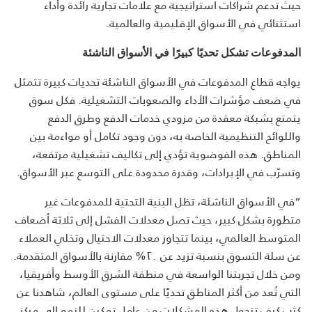
حيث تدعم شراكات استراتيجية مع علامات تجارية رائدة وأداء
استثنائي في الأسواق الإقليمية والعالمية.
المدفوعات تشكل تحديًا كبيرًا في الأسواق الناشئة
يواجه قطاع المدفوعات في الأسواق الناشئة تحديات كبيرة تتمثل
في ضعف مؤشرات الأداء والصعوبات التشغيلية. فكل سوق
يتمتع بشبكة معقدة من مزودي خدمات الدفع وطرق الدفع
واللوائح التنظيمية الخاصة به، دون وجود تكامل أو مواءمة بين
المناطق. هذه الفوضوية تؤدي إلى تكاليف تشغيلية مرتفعة،
وتسرّب في الإيرادات، وقدرة محدودة على التوسع عبر الأسواق.
“في الأسواق الناشئة، تظل البنية التحتية للمدفوعات غير
متطورة بشكل كبير، حيث تصل معدلات الفشل إلى ثلاثة أضعاف
المتوسط العالمي، بينما تتجاوز معدلات الاحتيال وتخلي العملاء
عن سلة التسوق بنسبة تزيد عن ٢٠% مقارنة بالأسواق المتقدمة.
ومن خلال تجربتنا الواسعة في منطقة الشرق الأوسط وأفريقيا،
التي تُعد من أكثر المناطق تحديًا على مستوى العالم، شاهدنا عن
كثب كيف تتحول هذه المشكلات من عامل تمكين للنمو إلى مركز