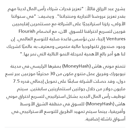
يشرح عبد الرزاق قائلاً: "تعزيز قدرات شركاء رأس المال لدينا مهم
بقدر تعزيز عروضنا التجارية ومنتجاتنا". ويضيف: "في سنواتنا
الأولى، ركزنا استراتيجيًا على الشراكة مع مستثمرين إقليميين
قويين لتسريع اختراقنا للسوق. الآن، مع انضمام Flourish
Ventures إلينا، نحن نؤسس قاعدة صلبة للتوسع العالمي. إن
وجود صندوق تكنولوجيا مالية متمرس ومعترف به عالميًا كشريك
لنا هو أمر بالغ الأهمية لمرحلة النمو التالية التي نمر بها."
تتمتع موني هاش (MoneyHash) بمقرها الرئيسي في مدينة
نيويورك وفريق عمل متنوع مكون من 30 محترفًا موزعين عبر تسع
دول، وقد حصلت الشركة سابقًا على تمويل إجمالي قدره 7.5
مليون دولار من خلال جولتين استثماريتين سابقتين. سيتم
توظيف رأس المال الجديد بشكل استراتيجي لتسريع اختراق موني
هاش (MoneyHash) للسوق في منطقة الشرق الأوسط
وأفريقيا، بينما سيتم تمهيد الطريق للتوسع الاستراتيجي في
أسواق ناشئة إضافية.