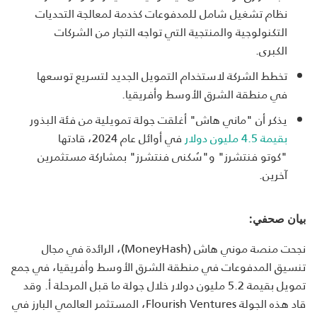
نظام تشغيل شامل للمدفوعات كخدمة لمعالجة التحديات
التكنولوجية والمنتجية التي تواجه التجار من الشركات
الكبرى.
تخطط الشركة لاستخدام التمويل الجديد لتسريع توسعها
في منطقة الشرق الأوسط وأفريقيا.
يذكر أن "ماني هاش" أغلقت جولة تمويلية من فئة البذور
بقيمة 4.5 مليون دولار
في أوائل عام 2024، قادتها
"كوتو فنتشرز" و"سُكنى فنتشرز" بمشاركة مستثمرين
آخرين.
بيان صحفي:
نجحت منصة موني هاش (MoneyHash)، الرائدة في مجال
تنسيق المدفوعات في منطقة الشرق الأوسط وأفريقيا، في جمع
تمويل بقيمة 5.2 مليون دولار خلال جولة ما قبل المرحلة أ. وقد
قاد هذه الجولة Flourish Ventures، المستثمر العالمي البارز في