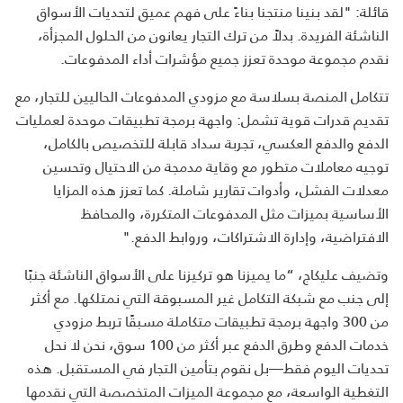
قائلة: "لقد بنينا منتجنا بناءً على فهم عميق لتحديات الأسواق
الناشئة الفريدة. بدلاً من ترك التجار يعانون من الحلول المجزأة،
نقدم مجموعة موحدة تعزز جميع مؤشرات أداء المدفوعات.
تتكامل المنصة بسلاسة مع مزودي المدفوعات الحاليين للتجار، مع
تقديم قدرات قوية تشمل: واجهة برمجة تطبيقات موحدة لعمليات
الدفع والدفع العكسي، تجربة سداد قابلة للتخصيص بالكامل،
توجيه معاملات متطور مع وقاية مدمجة من الاحتيال وتحسين
معدلات الفشل، وأدوات تقارير شاملة. كما تعزز هذه المزايا
الأساسية بميزات مثل المدفوعات المتكررة، والمحافظ
الافتراضية، وإدارة الاشتراكات، وروابط الدفع."
وتضيف عليكاج، “ما يميزنا هو تركيزنا على الأسواق الناشئة جنبًا
إلى جنب مع شبكة التكامل غير المسبوقة التي نمتلكها. مع أكثر
من 300 واجهة برمجة تطبيقات متكاملة مسبقًا تربط مزودي
خدمات الدفع وطرق الدفع عبر أكثر من 100 سوق، نحن لا نحل
تحديات اليوم فقط—بل نقوم بتأمين التجار في المستقبل. هذه
التغطية الواسعة، مع مجموعة الميزات المتخصصة التي نقدمها