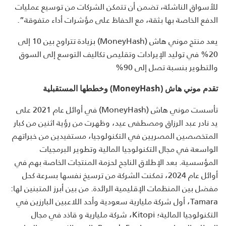
للأسواق الناشئة، تضمن أن تتمكن الشركات من توسيع عمليات
الدفع الخاصة بها بثقة، مع الحفاظ على مؤشرات أداء متفوقة”.
يعد منتج موني هاش (MoneyHash) بزيادة تتراوح بين 10 إلى
20% في توليد الإيرادات وتقليص تكاليف التوسع إلى السوق
والتطوير بنسبة تصل إلى 90%
تقدم موني هاش (MoneyHash) وخططها المستقبلية
تأسست موني هاش (MoneyHash) في أوائل عام 2021 على
يد نادر عبد الرزاق ومصطفى عيد، وظهرت من رؤية اثنين من كبار
المتخصصين المصريين في التكنولوجيا، مستفيدين من خبراتهم
الواسعة في مجال التكنولوجيا المالية وتطوير البرمجيات
المؤسسية. بعد الإطلاق الناجح لحزمة المنتجات الخاصة بهم في
أوائل عام 2024، تمكنت الشركة من ترسيخ نفسها بسرعة كحل
مفضل بين المنظمات الإقليمية الرائدة. من بين أبرز المتبنين لها:
Tamara، أول شركة مليارية سعودية وأحد اللاعبين البارزين في
التكنولوجيا المالية؛ Kitopi، شركة مليارية و قاذد في مجال