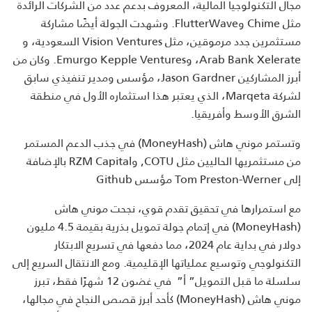
مجال التكنولوجيا المالية، المعروف بدعم عدد من الشركات الرائدة
مثل Chime وFlutterWave. وشهدت الجولة أيضًا مشاركة
مستثمرين جدد مرموقين، مثل Vision Ventures السعودية، و
Arab Bank Xelerate، وEmurgo Kepple Ventures. وكان من
أبرز المشاركين Jason Gardner، مؤسس ومدير تنفيذي سابق
لشركة Marqeta، الذي يعتبر هذا استثماره الأول في منطقة
الشرق الأوسط وأفريقيا.
وتستمر موني هاش (MoneyHash) في جذب الدعم المستمر
من مستثمريها الحاليين مثل COTU, وRZM Capital بالإضافة
إلى Tom Preston-Werner مؤسس Github
مع استمرارها في تحقيق تقدم قوي، نجحت موني هاش
(MoneyHash) في إتمام جولة تمويل بذرية بقيمة 4.5 مليون
دولار في بداية عام 2024، مما دفعها في تسريع الابتكار
التكنولوجي وتوسيع عملياتها الإقليمية. ومع الانتقال السريع إلى
سلسلة ما قبل التمويل” أ” في غضون 12 شهرًا فقط، تبرز
موني هاش (MoneyHash) كأحد أبرز قصص النجاح في مجالها،