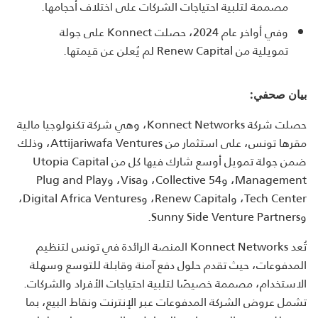
مصممة لتلبية احتياجات الشركات على اختلاف أحجامها.
وفي أواخر عام 2024، حصلت Konnect على جولة
تمويلية من Renew Capital لم يُعلن عن قيمتها.
بيان صحفي:
حصلت شركة Konnect Networks، وهي شركة تكنولوجيا مالية
مقرها تونس، على استثمار من Attijariwafa Ventures، وذلك
ضمن جولة تمويل أوسع شارك فيها كل من Utopia Capital
Management، و54 Collective، وVisa، وPlug and Play
Tech Center، وRenew Capital، وDigital Africa Ventures،
وSunny Side Venture Partners.
تُعد Konnect Networks المنصة الرائدة في تونس لتنظيم
المدفوعات، حيث تقدم حلول دفع آمنة وقابلة للتوسع وسهلة
الاستخدام، مصممة خصيصًا لتلبية احتياجات الأفراد والشركات.
تشمل عروض الشركة المدفوعات عبر الإنترنت ونقاط البيع، بما