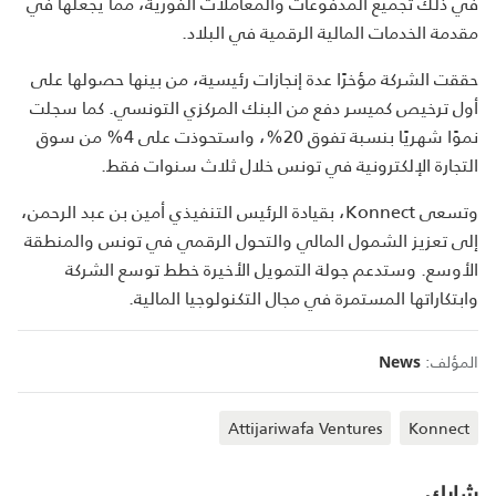
في ذلك تجميع المدفوعات والمعاملات الفورية، مما يجعلها في
مقدمة الخدمات المالية الرقمية في البلاد.
حققت الشركة مؤخرًا عدة إنجازات رئيسية، من بينها حصولها على
أول ترخيص كميسر دفع من البنك المركزي التونسي. كما سجلت
نموًا شهريًا بنسبة تفوق 20%، واستحوذت على 4% من سوق
التجارة الإلكترونية في تونس خلال ثلاث سنوات فقط.
وتسعى Konnect، بقيادة الرئيس التنفيذي أمين بن عبد الرحمن،
إلى تعزيز الشمول المالي والتحول الرقمي في تونس والمنطقة
الأوسع. وستدعم جولة التمويل الأخيرة خطط توسع الشركة
وابتكاراتها المستمرة في مجال التكنولوجيا المالية.
المؤلف:
News
Attijariwafa Ventures
Konnect
شارك