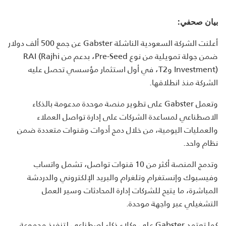
بيان صحفي:
أعلنت الشركة السعودية الناشئة Gabster عن جمع 500 ألف دولار
ضمن جولة تمويلية من نوع Pre-Seed، بدعم من RAI (Rajhi
Investment) وT2، في أول استثمار مؤسسي تحصل عليه
الشركة منذ انطلاقها.
وتعمل Gabster على تطوير منصة موحدة مدعومة بالذكاء
الاصطناعي لمساعدة الشركات على إدارة تواصل العملاء
والعمليات اليومية، من خلال دمج أدوات وقنوات متعددة ضمن
نظام واحد.
وتدمج المنصة أكثر من 10 قنوات تواصل، تشمل واتساب
وفيسبوك وإنستغرام وتلغرام والبريد الإلكتروني والدردشة
المباشرة، ما يتيح للشركات إدارة المحادثات وسير العمل
التشغيلي عبر واجهة موحدة.
كما تعتمد Gabster على وكلاء ذكاء اصطناعي لتنفيذ مجموعة