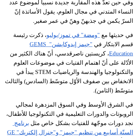
وفي حين تعدّ هذه المقاربة جديدة نسبياً لموضوع عدد 
النساء المتدني في مجال العلوم، يقول الأساتذة إنّ 
السرّ يكمن في جذبهنّ وهنّ في عمر صغير. 
في حديثها مع
"ومضة" في تموز/يوليو
، ذكرت رئيسة 
قسم الابتكار في
"جيمز إيدوكايشن" GEMS 
Education
، كريستين ناصرقدسي، أنّ هناك الكثير من 
الأدّلة على أنّ اهتمام الفتيات في موضوعات العلوم 
والتكنولوجيا والهندسة والرياضيات STEM يبدأ في 
الانخفاض بين صفوف الأوّل متوسّط (السادس) والثالث 
متوسّط (الثامن).
في الشرق الأوسط وفي السوق المزدهرة لمجالي 
الروبوتات والدورات التعليمية في التكنولوجيا للأطفال، 
نجد دورات موجّهة للفتيات بشكل خاص مثل
برنامج 
الستّة أسابيع من تنظيم "جيمز" و"جنرال إلكتريك" GE