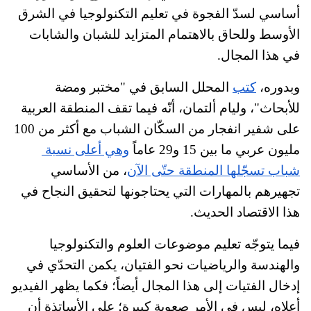
أساسي لسدّ الفجوة في تعليم التكنولوجيا في الشرق 
الأوسط وللحاق بالاهتمام المتزايد للشبان والشابات 
في هذا المجال.  
وبدوره، 
كتب
 المحلل السابق في "مختبر ومضة 
للأبحاث"، وليام ألتمان، أنّه فيما تقف المنطقة العربية 
على شفير انفجار من السكّان الشباب مع أكثر من 100 
مليون عربي ما بين 15 و29 عاماً
وهي أعلى نسبة 
شباب تسجّلها المنطقة حتّى الآن
، من الأساسي 
تجهيرهم بالمهارات التي يحتاجونها لتحقيق النجاح في 
هذا الاقتصاد الحديث. 
فيما يتوجّه تعليم موضوعات العلوم والتكنولوجيا 
والهندسة والرياضيات نحو الفتيان، يكمن التحدّي في 
إدخال الفتيات إلى هذا المجال أيضاً؛ فكما
 يظهر الفيديو 
أعلاه، ليس في الأمر صعوبة كبيرة؛ على الأساتذة أن 