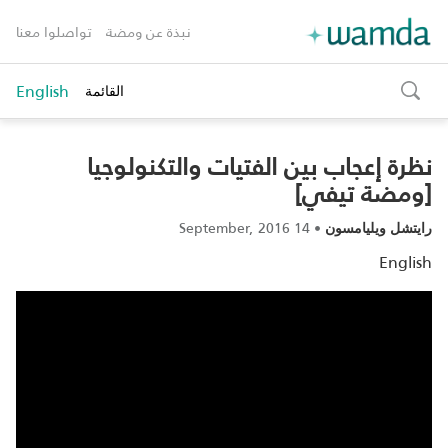
نبذة عن ومضة
تواصلوا معنا
English
القائمة
toggle
search
نظرة إعجاب بين الفتيات والتكنولوجيا
[ومضة تيفي]
14 September, 2016
•
رايتشل ويليامسون
English