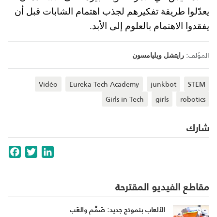
يعدّلوا طريقة تفكيرهم لجذب اهتمام الشابات قبل أن 
يفقدوا الاهتمام بالعلوم إلى الأبد. 
المؤلف:
رايتشل ويليامسون
Vidéo
Eureka Tech Academy
junkbot
STEM
Girls in Tech
girls
robotics
شارك
cebook
Twitter
LinkedIn
مقاطع الفيديو المقترحة
الألعاب بنموذج جديد: صَمِّم والعَب