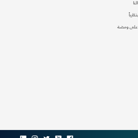
نا
كارياً
على ومضة