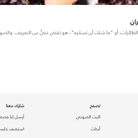
ران
و الطائرات، أو "ما شئت أن تسمّيه"، هو تقني غنيٌّ عن التعريف. والصو
تصفح
شارك معنا
البث الصوتي
أرسل لنا قصة
أبحاث
استضف جلسة