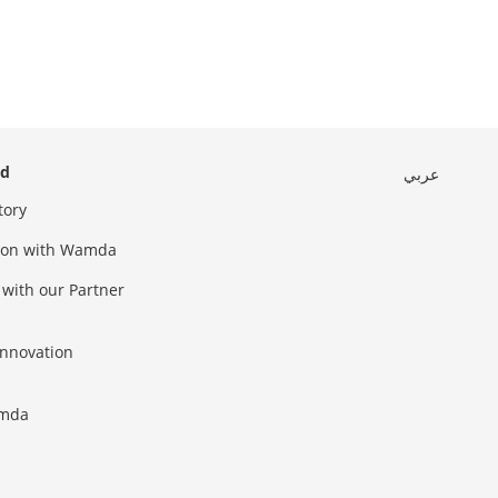
ed
عربي
tory
sion with Wamda
 with our Partner
innovation
amda