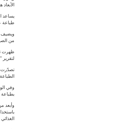
الأبعاد 
طباعة عر
ويضيف عل
من الصين
لتقرير "
الطباعة ث
وفي الو
بطباعة 
وأبعد م
باستخدا
الغذائي 