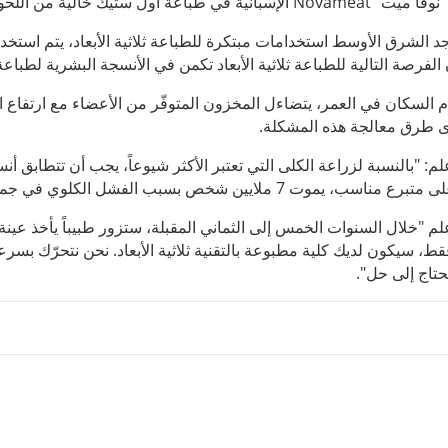
نوفا ميت"
Novameat
الإسبانية في طباعة أول ستيك خالية من اللحوم 
د الشرق الأوسط استخدامات مبتكرة للطباعة ثلاثية الأبعاد، يتم استخدم 
 الفرصة التالية للطباعة ثلاثية الأبعاد تكمن في الأنسجة البشرية لطباعة
م السكان في العمر، يتضاءل المخزون المتوفّر من الأعضاء مع ارتفا
 طرق معالجة هذه المشكلة.
م: "بالنسبة لزراعة الكلى التي تعتبر الأكثر شيوعاً، يجب أن تتطابق أ
وت 7 ملايين شخص بسبب الفشل الكلوي في جميع أنحاء العالم وفقاً لمنظمة الصحة العالمية.
م "خلال السنوات الخمس إلى الثماني المقبلة، ستزور طبيباً يأخذ عينة من
ط، سيكون لديك كلية مطبوعة بالتقنية ثلاثية الأبعاد. نحن نتحرّك بسر
نحتاج إلى حل".