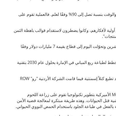
يساعد استخدام الطابعات ثلاثية الأبعاد لإنشاء نماذج أولية، في تقليص التكاليف والوقت بنسبة تصل إلى 90% وفقًا لعلم. فالعملية تقوم على
 أولية لأفكارهم، وكانوا يضطرون لاستقدام قوالب باهظة الثمن
نتجات".
ظهرت تكنولوجيا الطباعة ثلاثية الأبعاد لأول مرة في أواخر سبعينيات القرن العشرين وتحوّلت اليوم إلى قطاع بقيمة 7 مليارات دولار وفقًا
تصدّرت دبي العناوين عام 2016 مع طباعتها أول مساحة مكتبية وإعلانها عن مخطط لطباعة ربع المباني في الإمارة بحلول عام 2030 بتقنية
عاد تطبع كتلاً إسمنتية فيما قامت الشركة الأردنية "رو"
ROW
M
الأميركية بتطوير تكنولوجيا تقوم على زراعة اللحوم
ة قتل الحيوانات. وهذه طريقة مبتكرة لمعالجة قضية الأمن
ة بالفعل في طباعة الجلود باستخدام الحمض النووي الحيواني.