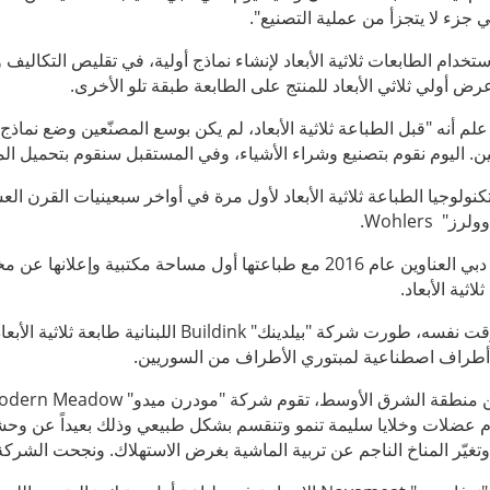
هي جزء لا يتجزأ من عملية التصنيع".
ض أولي ثلاثي الأبعاد للمنتج على الطابعة طبقة تلو الأخرى.
م أنه "قبل الطباعة ثلاثية الأبعاد، لم يكن بوسع المصنّعين وضع نماذج
. اليوم نقوم بتصنيع وشراء الأشياء، وفي المستقبل سنقوم بتحميل الم
وولرز"
Wohlers
.
لاثية الأبعاد.
قت نفسه، طورت شركة "بيلدينك"
Buildink
اللبنانية طابعة ثلاثية الأب
أطراف اصطناعية لمبتوري الأطراف من السوريين.
ن منطقة الشرق الأوسط، تقوم شركة "مودرن ميدو"
odern Meadow
م عضلات وخلايا سليمة تنمو وتنقسم بشكل طبيعي وذلك بعيداً عن وحشي
وتغيّر المناخ الناجم عن تربية الماشية بغرض الاستهلاك. ونجحت الشرك