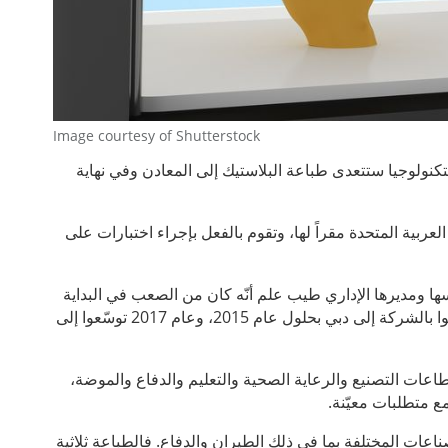
Image courtesy of Shutterstock
التكنولوجيا ستتعدى طباعة البلاستيك إلى المعادن وفي نهاية
عربية المتحدة مقراً لها، وتقوم بالفعل بإجراء اختبارات على
، ووجد مؤسسها ومديرها الإداري طيب علم أنّه كان من الصعب في البداية
الإعلن عن الفكرة والتسويق لها إلاّ أنه وفريقه ثابروا على المشروع إلى أن وصلوا بالشركة إلى دبي بحلول عام 2015، وعام 2017 توسّعوا إلى
طاعات التصنيع والرعاية الصحية والتعليم والدفاع والموضة،
صناعات المختلفة بما في ذلك الطيران والدفاع. فالطباعة ثلاثية