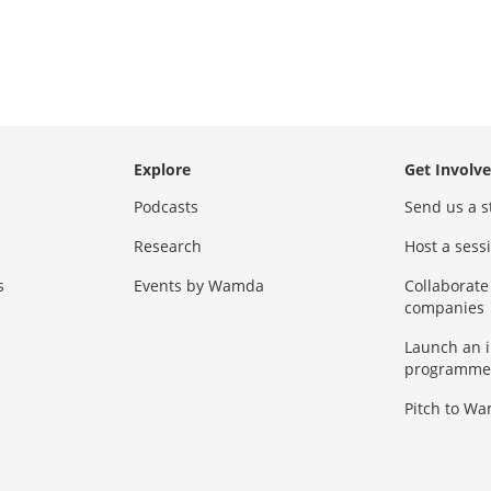
Explore
Get Involv
Podcasts
Send us a s
Research
Host a ses
s
Events by Wamda
Collaborate
companies
Launch an 
programme
Pitch to W