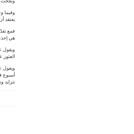
ونجحت "
وفيما وج
يعتقد أن
فمع تقدّ
هي إحدى
ويقول عل
العثور على متبرع مناسب، يم
ويقول عل
أسبوع فق
تتزايد و