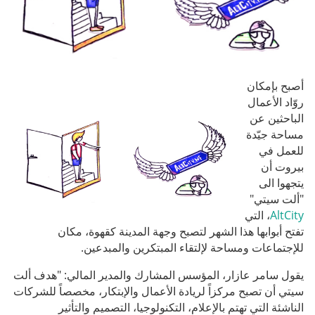
أصبح بإمكان
روّاد الأعمال
الباحثين عن
مساحة جيّدة
للعمل في
بيروت أن
يتجهوا الى
"ألت سيتي"
AltCity
، التي
تفتح أبوابها هذا الشهر لتصبح وجهة المدينة كقهوة، مكان
للإجتماعات ومساحة لإلتقاء المبتكرين والمبدعين.
يقول سامر عازار، المؤسس المشارك والمدير المالي: "هدف ألت
سيتي أن تصبح مركزاً لريادة الأعمال والإبتكار، مخصصاً للشركات
الناشئة التي تهتم بالإعلام، التكنولوجيا، التصميم والتأثير