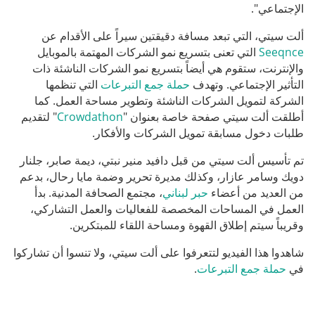
الإجتماعي".
ألت سيتي، التي تبعد مسافة دقيقتين سيراً على الأقدام عن
Seeqnce
التي تعنى بتسريع نمو الشركات المهتمة بالموبايل
والإنترنت، ستقوم هي أيضاً بتسريع نمو الشركات الناشئة ذات
التأثير الإجتماعي. وتهدف
حملة جمع التبرعات
التي تنظمها
الشركة لتمويل الشركات الناشئة وتطوير مساحة العمل. كما
أطلقت ألت سيتي صفحة خاصة بعنوان "
Crowdathon
" لتقديم
طلبات دخول مسابقة تمويل الشركات والأفكار.
تم تأسيس ألت سيتي من قبل دافيد منير نبتي، ديمة صابر، جلنار
دويك وسامر عازار، وكذلك مديرة تحرير وضمة مايا رحال، بدعم
من العديد من أعضاء
حبر لبناني
، مجتمع الصحافة المدنية. بدأ
العمل في المساحات المخصصة للفعاليات والعمل التشاركي،
وقريباً سيتم إطلاق القهوة ومساحة اللقاء للمبتكرين.
شاهدوا هذا الفيديو لتتعرفوا على ألت سيتي، ولا تنسوا أن تشاركوا
في
حملة جمع التبرعات
.