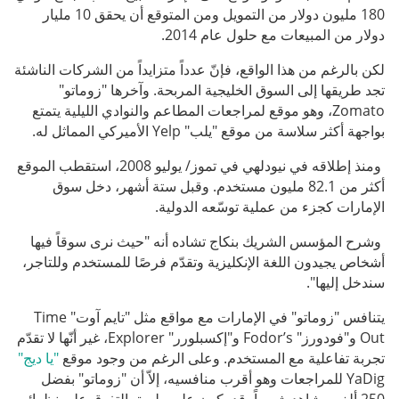
180 مليون دولار من التمويل ومن المتوقع أن يحقق 10 مليار
دولار من المبيعات مع حلول عام 2014.
لكن بالرغم من هذا الواقع، فإنّ عدداً متزايداً من الشركات الناشئة
تجد طريقها إلى السوق الخليجية المربحة. وآخرها "زوماتو"
Zomato، وهو موقع لمراجعات المطاعم والنوادي الليلية يتمتع
بواجهة أكثر سلاسة من موقع "يلب" Yelp الأميركي المماثل له.
ومنذ إطلاقه في نيودلهي في تموز/ يوليو 2008، استقطب الموقع
أكثر من 82.1 مليون مستخدم. وقبل ستة أشهر، دخل سوق
الإمارات كجزء من عملية توسّعه الدولية.
وشرح المؤسس الشريك بنكاج تشاده أنه "حيث نرى سوقاً فيها
أشخاص يجيدون اللغة الإنكليزية وتقدّم فرصًا للمستخدم وللتاجر،
سندخل إليها".
يتنافس "زوماتو" في الإمارات مع مواقع مثل "تايم آوت" Time
Out و"فودورز" Fodor’s و"إكسبلورر" Explorer، غير أنّها لا تقدّم
تجربة تفاعلية مع المستخدم. وعلى الرغم من وجود موقع
"يا ديج"
YaDig للمراجعات وهو أقرب منافسيه، إلاّ أن "زوماتو" بفضل