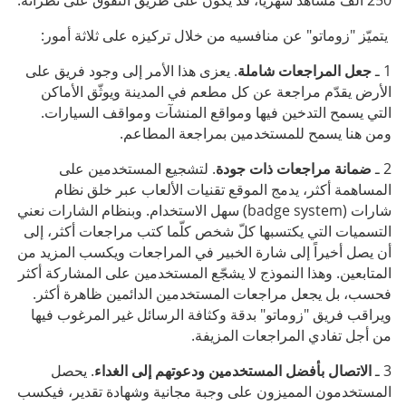
250 ألف مشاهد شهرياً، قد يكون على طريق التفوق على نظرائه.
يتميّز "زوماتو" عن منافسيه من خلال تركيزه على ثلاثة أمور:
1 ـ
جعل المراجعات شاملة
. يعزى هذا الأمر إلى وجود فريق على
الأرض يقدّم مراجعة عن كل مطعم في المدينة ويوثّق الأماكن
التي يسمح التدخين فيها ومواقع المنشآت ومواقف السيارات.
ومن هنا يسمح للمستخدمين بمراجعة المطاعم.
2 ـ
ضمانة
مراجعات ذات جودة
. لتشجيع المستخدمين على
المساهمة أكثر، يدمج الموقع تقنيات الألعاب عبر خلق نظام
شارات (badge system) سهل الاستخدام. وبنظام الشارات نعني
التسميات التي يكتسبها كلّ شخص كلّما كتب مراجعات أكثر، إلى
أن يصل أخيراً إلى شارة الخبير في المراجعات ويكسب المزيد من
المتابعين. وهذا النموذج لا يشجّع المستخدمين على المشاركة أكثر
فحسب، بل يجعل مراجعات المستخدمين الدائمين ظاهرة أكثر.
ويراقب فريق "زوماتو" بدقة وكثافة الرسائل غير المرغوب فيها
من أجل تفادي المراجعات المزيفة.
3 ـ
الاتصال بأفضل المستخدمين ودعوتهم إلى الغداء
. يحصل
المستخدمون المميزون على وجبة مجانية وشهادة تقدير، فيكسب