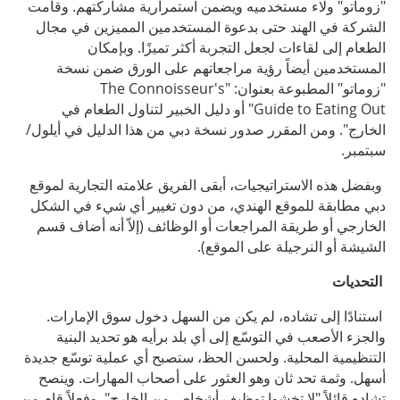
"زوماتو" ولاء مستخدميه ويضمن استمرارية مشاركتهم. وقامت
الشركة في الهند حتى بدعوة المستخدمين المميزين في مجال
الطعام إلى لقاءات لجعل التجربة أكثر تميزًا. وبإمكان
المستخدمين أيضاً رؤية مراجعاتهم على الورق ضمن نسخة
"زوماتو" المطبوعة بعنوان: "The Connoisseur's
Guide to Eating Out" أو دليل الخبير لتناول الطعام في
الخارج". ومن المقرر صدور نسخة دبي من هذا الدليل في أيلول/
سبتمبر.
وبفضل هذه الاستراتيجيات، أبقى الفريق علامته التجارية لموقع
دبي مطابقة للموقع الهندي، من دون تغيير أي شيء في الشكل
الخارجي أو طريقة المراجعات أو الوظائف (إلاّ أنه أضاف قسم
الشيشة أو النرجيلة على الموقع).
التحديات
استنادًا إلى تشاده، لم يكن من السهل دخول سوق الإمارات.
والجزء الأصعب في التوسّع إلى أي بلد برأيه هو تحديد البنية
التنظيمية المحلية. ولحسن الحظ، ستصبح أي عملية توسّع جديدة
أسهل. وثمة تحد ثان وهو العثور على أصحاب المهارات. وينصح
تشاده قائلاً "لا تخشوا توظيف أشخاص من الخارج". وفعلاً قام من