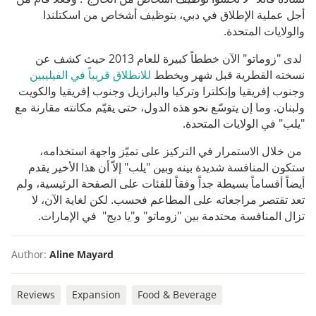
أجل عملية الإطلاق في دبي، بتوظيف أشخاص من اسكتلندا
والولايات المتحدة.
لدى "زوماتو" الآن خططاً كبيرة للعام 2013 حيث كشف عن
نسخته القطرية قبل شهر ويخطط
للانطلاق قريباً في الفيليبين
وجنوب إفريقيا وإنكلترا وتركيا والبرازيل وجنوب إفريقيا والكويت
ولبنان. وما إن يتوسّع نحو هذه الدول، حتى يقيّم مكانته مقارنة مع
"يلب" في الولايات المتحدة.
من خلال الاستمرار في التركيز على تميّز واجهة استخدامه،
ستكون المنافسة شديدة بينه وبين "يلب" إلاّ أن هذا الأخير يقدم
أيضاً أقساماً بسيطة جداً وفقاً للفئات على الصفحة الرئيسية، ولم
تعد تقتصر مراجعاته على المطاعم فحسب. لكن لغاية الآن، لا
تزال المنافسة محتدمة بين "زوماتو" و"يا ديج" في الإمارات.
Author:
Aline Mayard
Reviews
Expansion
Food & Beverage