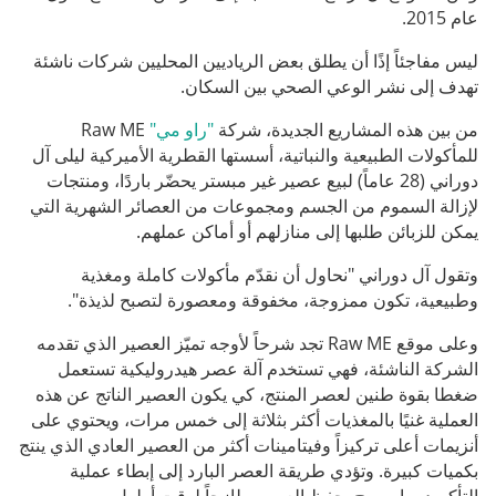
عام 2015.
ليس مفاجئاً إذًا أن يطلق بعض الرياديين المحليين شركات ناشئة
تهدف إلى نشر الوعي الصحي بين السكان.
من بين هذه المشاريع الجديدة، شركة
"راو مي"
Raw ME
للمأكولات الطبيعية والنباتية، أسستها القطرية الأميركية ليلى آل
دوراني (28 عاماً) لبيع عصير غير مبستر يحضّر باردًا، ومنتجات
لإزالة السموم من الجسم ومجموعات من العصائر الشهرية التي
يمكن للزبائن طلبها إلى منازلهم أو أماكن عملهم.
وتقول آل دوراني "نحاول أن نقدّم مأكولات كاملة ومغذية
وطبيعية، تكون ممزوجة، مخفوقة ومعصورة لتصبح لذيذة".
وعلى موقع Raw ME تجد شرحاً لأوجه تميّز العصير الذي تقدمه
الشركة الناشئة، فهي تستخدم آلة عصر هيدروليكية تستعمل
ضغطا بقوة طنين لعصر المنتج، كي يكون العصير الناتج عن هذه
العملية غنيًا بالمغذيات أكثر بثلاثة إلى خمس مرات، ويحتوي على
أنزيمات أعلى تركيزاً وفيتامينات أكثر من العصير العادي الذي ينتج
بكميات كبيرة. وتؤدي طريقة العصر البارد إلى إبطاء عملية