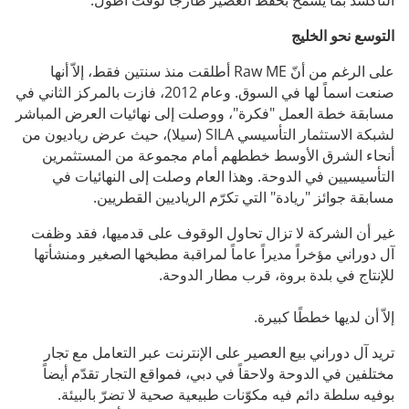
التأكسد بما يسمح بحفظ العصير طازجاً لوقت أطول.
التوسع نحو الخليج
على الرغم من أنّ Raw ME أطلقت منذ سنتين فقط، إلاّ أنها
صنعت اسماً لها في السوق. وعام 2012، فازت بالمركز الثاني في
مسابقة خطة العمل "فكرة"، ووصلت إلى نهائيات العرض المباشر
لشبكة الاستثمار التأسيسي SILA (سيلا)، حيث عرض رياديون من
أنحاء الشرق الأوسط خططهم أمام مجموعة من المستثمرين
التأسيسيين في الدوحة. وهذا العام وصلت إلى النهائيات في
مسابقة جوائز "ريادة" التي تكرّم الرياديين القطريين.
غير أن الشركة لا تزال تحاول الوقوف على قدميها، فقد وظفت
آل دوراني مؤخراً مديراً عاماً لمراقبة مطبخها الصغير ومنشأتها
للإنتاج في بلدة بروة، قرب مطار الدوحة.
إلاّ أن لديها خططًا كبيرة.
تريد آل دوراني بيع العصير على الإنترنت عبر التعامل مع تجار
مختلفين في الدوحة ولاحقاً في دبي، فمواقع التجار تقدّم أيضاً
بوفيه سلطة دائم فيه مكوّنات طبيعية صحية لا تضرّ بالبيئة.