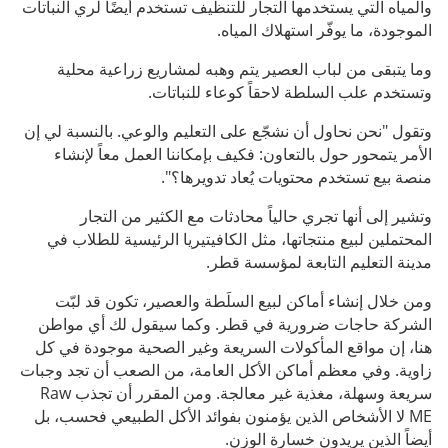
والمياه التي يستخدمها التجار للتنظيف تستخدم أيضًا لري النباتات
الموجودة، ما يوفّر استهلاك المياه.
وما يتبقى من لباب العصير يتم وهبه لمشاريع زراعية محلية
وتستخدم علب السلطة لاحقاً كوعاء للنباتات.
وتقول "نحن نحاول أن نشجّع على التعليم والوعي. بالنسبة لي إن
الأمر يتمحور حول بالتعاون: فكيف بإمكاننا العمل معاً لإنشاء
منصة بيع تستخدم محتويات يُعاد تدويرها؟".
وتشير إلى أنها تجري حالياً محادثات مع الكثير من التجار
المحتملين لبيع منتجاتها، مثل الكافيتيريا الرئيسية للطلاب في
مدينة التعليم التابعة لمؤسسة قطر.
ومن خلال إنشاء أماكن لبيع السلَطة والعصير، تكون قد لبّت
الشركة حاجات ضرورية في قطر. وكما سيقول لك أي مواطن
هنا، إن مواقع المأكولات السريعة وغير الصحية موجودة في كل
زاوية. وفي معظم أماكن الأكل العامة، من الصعب أن تجد وجبات
سريعة وسهلة، مغذية غير معالجة. ومن المقرر أن تجذب Raw
ME لا الأشخاص الذين يؤمنون بفوائد الأكل الطبيعي فحسب، بل
أيضاً الذين يريدون خسارة الوزن.