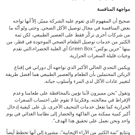
مواجهة المنافسة
صحيح أن المفهوم الذي تقوم عليه الشركة مميّز، إلاّ أنها تواجه
بعض المنافسة في مجال توصيل الأكل الصحي. وحتى ولو أنّه ما
من شركات أخرى تركّز فقط على العصير الطبيعي، لكن ثمة
الكثير من خدمات توصيل الطعام الصحي الموجودة في قطر، من
بينها "جرين بوكس" Green Box أي العلبة الخضراء،التي تقدم
وجبات قليلة السعرات الحرارية.
ويكمن التحدي الحالي الأكبر الذي تواجهه آل دوراني في إقناع
الزبائن المحتملين بأن الطعام والعصير الطبيعي هما أفضل طريقة
لتغيير عادات الأكل لدى المرء وأسلوب حياته.
وتقول "نحن مميزون لأننا نؤمِن بالمحافظة على طعامنا وعدم
الإفراط في معالجته. وفكرتنا لا تقوم على احتساب السعرات
الحرارية كما تفعل خدمات التنحيف الأخرى، بل على كيفية إدخال
أكبر كمية ممكنة من الفاكهة والخضار إلى نظامنا الغذائي في يوم
واحد ونحن نعمل على تحقيق هذا الهدف".
وتتابع "ثمة الكثير من الآراء الإيجابية"، مشيرة إلى أنها تخطط أيضاً