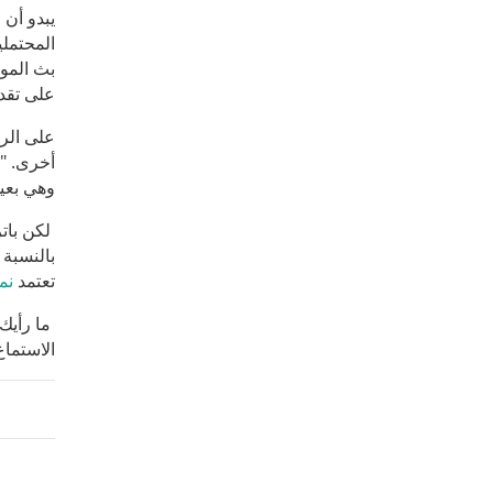
بث المو
على تقدي
على الر
وهي بعي
لكن با
بالنسبة 
تعتمد
نم
ما رأيك
الاستماع