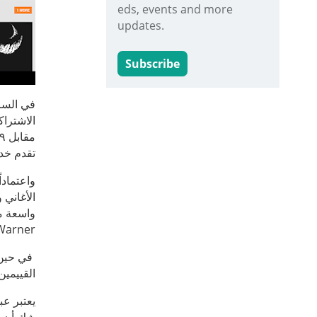
eds, events and more
updates.
Subscribe
الاشتراك
تقدم خدمة "س
واعتماد
Warner .
في حين ل
القييمين
يعتبر ع