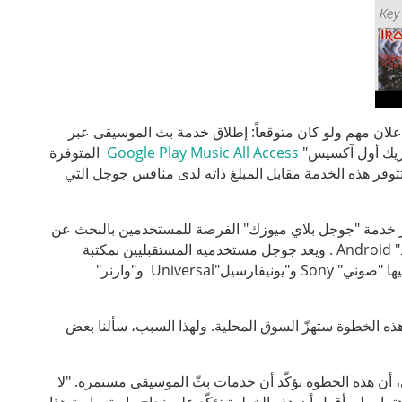
لماضي، وخلال مؤتمر المطورين I/O ، قام جوجل بإعلان مهم ولو كان متوقعاً: إطلاق خدمة بث الموسيقى عبر
يوزيك أول آكسيس"
Google Play Music All Access
المتوفرة
انية. وتتوفر هذه الخدمة مقابل المبلغ ذاته لدى منافس جوجل التي
فر خدمة "جوجل بلاي ميوزك" الفرصة للمستخدمين بالبحث عن
الأغاني وتنظيمها في قوائم، وبث الموسيقى على متصفح الويب أو جهاز "أندرويد" Android . ويعد جوجل مستخدميه المستقبليين بمكتبة
واسعة من الأغاني بفضل ابرام الصفقات مع عدد من الشركات الموسيقية بما فيها "صوني" Sony و"يونيفارسيل"Universal و"وارنر"
ذه الخطوة ستهزّ السوق المحلية. ولهذا السبب، سألنا بعض
الرقمي، أن هذه الخطوة تؤكّد أن خدمات بثّ الموسيقى مستمرة. "لا