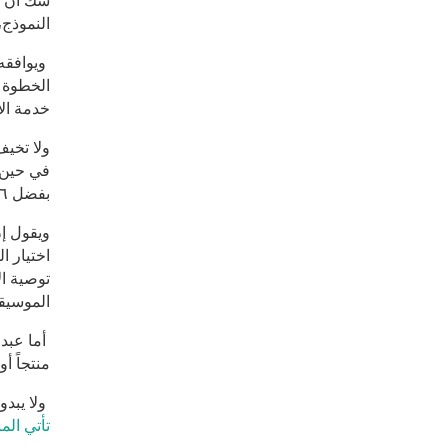
شك أن اع
النموذج،
ويوافقه 
الخطوة 
خدمة ال
ولا تخي
في حين أ
بفضل ٢٦ مليون مستخدم في ١٨٢ دولة.
اختيار ا
توصية ال
الموسيق
منتجاً أ
ولا يبدو
تأتي
الم