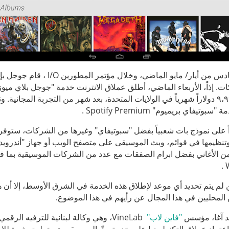
في السادس من أيار/ مايو ا
ات. إذاً، الأربعاء الماضي، أطلق عملاق الانترنت خدمة "جوجل بلاي م
مقابل ٩،٩٩ دولاراً شهرياً في الولايات المتحدة، بعد شهر من التجربة المج
بوتيفاي بريميوم" Spotify Premium .
اً على نموذج بات شعبياً بفضل "سبوتيفاي" وغيرها من الشركات، ستو
م يتم تحديد أي موعد لإطلاق هذه الخدمة في الشرق الأوسط، إلا أن ه
 المحليين في هذا المجال عن رأيهم في هذا الموضوع.
بد آغا، مؤسس
"
فاين
لاب
"
VineLab، وهي وكالة لبنانية للترفيه 