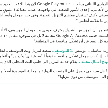
يبدو أن الريادي اللبناني يرحّب بـ sic
المحتملين لأنغامي
سيقى وكيف تستبدل مفاهيم التنزيل القديمة. وفي حين جوجل وأيضاً آ
ر ما تقدّمه أنغامي."
غم من أن المؤسس الشريك يعترف بجودى بث جوجل للموسيقى، الا أنه ل
أخرى.
دة كل البعد عن أن تشكّل منافسة في المنطقة."
تريك شاساني، مؤسس
يلا
للموسيقى
، منصة لتنزيل وبث الموسيقى، انط
له، إذا كانت جوجل تشكل منافساً حقيقياً لـ"سبوتيفاي" و"ديزير" و"أنغام
وذج
أعمال
مختلف
يقدّم خدمة التنزيل الى جانب البث المجاني الذي يت
؟ هل سيقضي جوجل على المنصات الدولية والمحلية الموجودة أصلاً أو 
 الى الموسيقى من دون تنزيلها؟