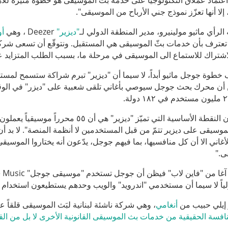
تماد عملاق التكنولوجيا على خدمة بثّ الموسيقى هو خطوة مثيرة للاهت
 إلا أنها تعزّز نموذج جني الأرباح من الموسيقى".
الرأي ماثيو مولينيرو، مدير المنطقة الدولي لـ
"
ديزير
"
Deezer ، وهي
أ
تعترف بأن خدمات بثّ الموسيقى هي المستقبل. ونتوقّع أن تسعى شركات
اشتراك للاستماع الى الموسيقى في مرحلة ما، بسبب الطلب المتزايد 
ف خطوة جوجل ماثيو أبداً، لا سيما أن "ديزير" تبرم شراكة ستسمح لم
ن محرك بحث جوجل سيوصي بأغاني تلقى شعبية على "ديزر" في الوقت الحقي
ويقول إن النقطة الأساسية التي تميّز "د
لموسيقى على ديزير تتمّ من قبل المستخدمين لا أنظمة المنصة". لا بد أ
أغاني الا أن كل منافسيها، بما فيهم جوجل، يدّعون أنه يختاروا الموس
ى."
ولياً لا سيما أن مستخدمي "اندرويد" والويب وحدهم يستطيعون استخدام 
 إيلي حبيب من
أنغامي
، وهي شركة ناشئة لبنانية لبَث الموسيقى قلقاً 
نافسة
الحقيقية
من
خدمات
بث
الموسيقى
القانونية
الأخرى
لا
بل
من
ال