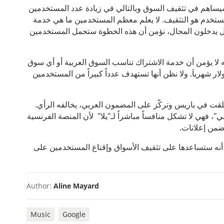
Google Play mu لأن هذا اللاعب الجديد سيساهم في تثقيف السوق وبالتالي في زيادة عدد المستخدمين
. "إحدى الأمور الصعبة التي واجهناها عندما بلغنا ١،٤ مليون مستخدم هو التثقيف. لا يعلم معظم المستخدمين ما هي خدمة
بل يدخلون المجال، نؤمن أن هذه الخطوة ستحمل المستخدمين
ا يؤمن أن خدمة الاشتراك تناسب السوق العربية أو أي سوق
 "ليست خدمة Google All Access مجانية لا بل هي متوفرة مقابل ١٠ دولار شهرياَ. ولا نظن أنها تستهدف عدداً كبيراً من المستخدمين
لقت في باريس وتركّز على المضمون العربي، يخالفه الرأي.
ي"، فهي لا تشكل منافساً مباشراً لـ"يلا" لأن المنصة الفرنسية
ضمن إعلانات.
أنه ستساعدها على تثقيف الأسواق وإقناع المستخدمين على
Author:
Aline Mayard
Music
Google