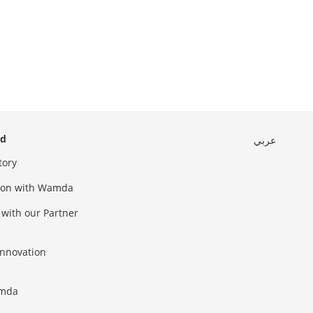
ed
عربي
tory
sion with Wamda
 with our Partner
innovation
amda