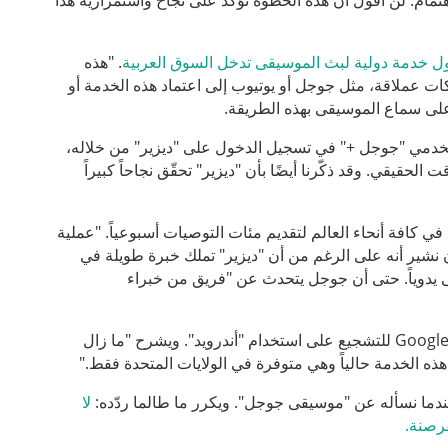
مام. لن أقول أن هذه الخطوة تؤكّد على نجاح واستمرارية هذا
ول
خدمة
دولية
لبث
الموسيقى
تدخل
السوق
العربية
. "هذه
 عملاقة، مثل جوجل أو يوتيوب إلى اعتماد هذه الخدمة أو
على سماع الموسيقى بهذه الطريقة.
ستخدمي "جوجل +" في تسجيل الدخول على "ديزير" من خلاله،
قي. وقد ذكّرنا أيضًا بأن "ديزير" تحقّق نجاحاً كبيراً
يزير" هي أن ٥٥ محرراً موسيقياً يعملون في كافة أنحاء العالم لتقديم مئات التوصيات أسبوعياً. "عملية
ن نشير أنه على الرغم من أن "ديزير" تملك خبرة طويلة في
يقى يدوياً. حتى أن جوجل يتحدث عن "فريق من خبراء
أما عبد آغا من "فاين لاب" فيظن أن جوجل تستخدم "موسيقى جوجل" Google Music للتشجيع على استخدام "أندرويد". ويشرح "ما زال
هذه الخدمة حالياً وهي متوفرة في الولايات المتحدة فقط."
عندما نسأله عن "موسيقى جوجل". ويكرر ما طالما ردّده:
لا
قرصنة
.