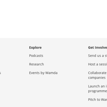
Explore
Get Involv
Podcasts
Send us a s
Research
Host a ses
s
Events by Wamda
Collaborate
companies
Launch an 
programme
Pitch to W