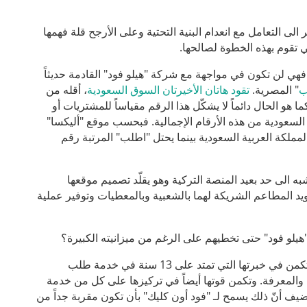
ى التعامل مع انعدام البنية التحتية وعلى الأرجح قلة فهمها
 تقوم بهذه الخطوة لصالحها.
ي لن تكون في مواجهة مع شركة "هيلو فود" القادمة حديثاً
ب
" المصرية.
تقود هاتان الأخيرتان السوق السعودية
، أقله من
ا هو الحال دائماً لا يشكّل هذا الرقم مقياساً للمشتريات أو
السعودية من هذه الأرقام الإجمالية. فبحسب موقع "أليكسا"
 في المواقع الأكثر شعبية في المملكة العربية السعودية بينما يحتل "اطلب" المرتبة رقم
به الى حد بعيد المنصة التركية وهو يقلّد تصميم موقعها
ويد المطاعم الشريكة لهما بالشعبية وبالمعطيات وتوفير عملية
"هيلو فود" حتى تخطيهم على الرغم من ميزانيته الكبيرة؟
أخبرنا جوخان أكان، مؤسس شركة "فود أون كليك"، أنّ قوة الشركة الأساسية تكمن في خبرتها التي تمتد على 13 سنة في خدمة طلب
 والمعرفة. وتكمن قوتها أيضاً في تركيزها على كل من خدمة
الشركة من خلاله 25% الى 35% من طلبياتها. ويضيف أنّ ذلك يسمح لـ "فود أون كليك" بأن تكون مقربة جداً من