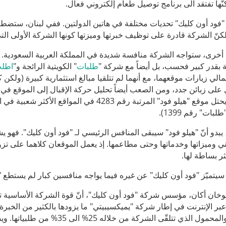
لكنّها تفتقد الى برنامج توصيل طعام إلكتروني فعال.
فود أون كليك" تحديات مختلفة في هاتين الدولتين. ففي لبنان، ستضطر ال
نّ الشركة قادرة على توظيف خبرتها وميزتها كونها الشركة الأولى التي
خرى، ستواجه الشركة منافسة شديدة في المملكة العربية السعودية. فه
 بقدر كبير فحسب، بل أيضاً مع شركة "
طلبات
" الكويتية الرائجة و"
اطل
مالي زيارات موقعهما، مع أنهما لم تتلقيا مبالغ استثمارية كبيرة (ولكن كم
لى زبائن جدد، ومن الصعب أيضاً تحليل حركة الإقبال إلى الموقع في 
Alexa، يحتل موقع "هيلو فود" المرتبة رقم 4283
يبدو أنّ "هيلو فود" سيبقى المنافس الرئيسي لـ "فود أون كليك". فهو يش
ني وميزاتها وخدماتها وحتى مطاعمها. إذ يعمل الموقعان كلاهما على تز
ر بساطة لها.
 سيتميّز "فود أون كليك" عن غيره فيما يواجه منافسين كبار لم يستطع 
بر الإنترنت في إطار شركة "يميكسيبيتي" ما يزودها بالكثير من الخبرة
الزبائن والمحمول الذي تتلقّى 