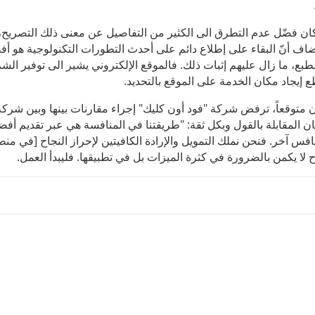
كان فضّل عدم التطرق الى الكثير من التفاصيل عن معنى ذلك التصريح، بي
ضاف أنّ البقاء على إطلاع دائم على أحدث التطورات التكنولوجية هو 
طبع، ما زال عليهم إثبات ذلك. فالموقع الإلكتروني يشير الى توفير ا
 إيجاد مكان الخدمة على الموقع بالتحديد.
 متوقعاً، ترفض شركة "فود أون كليك" إجراء مقارنات بينها وبين شركة "ه
ن المقابلة بالقول وبكل ثقة: "طريقتنا في المنافسة هي عبر تقديم أفض
افس آخر. فنحن نملك التمويل والإرادة الكافيتين لإحراز النجاح [في من
اح لا يكمن بالضرورة في كثرة الميزات بل في تطبيقها. فليبدأ العمل.