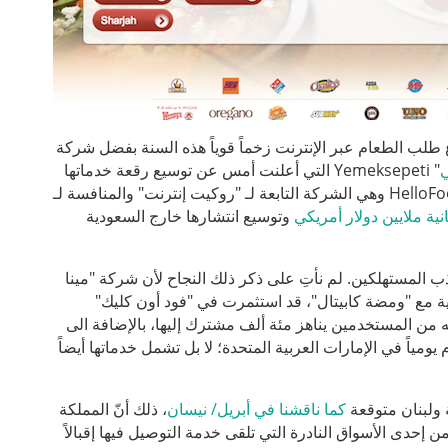
لب الطعام عبر الإنترنت زخماً قوياً هذه السنة بفضل شركة
ي
" Yemeksepeti التي أعلنت أمس عن توسيع رقعة خدماتها
" HelloFood وهي الشركة التابعة لـ "روكيت إنترنت" والمنافسة لـ
ية ملايين دولار أمريكي
وتوسيع انتشارها خارج السعودية
 كليك" التي دخلت سوق الشرق الأوسط في العام 2010 في جذب المستهلكين. لم نأتِ على ذكر ذلك النجاح لأن شركة "مينا
MENA Vent التي تتقاسم موارد إدارية مع "ومضة كابيتال"، قد استثمرت في "فود أون كليك"
 به من المستخدمين يناهز مئة ألف مشترك إليها، بالإضافة الى
مياً في الإمارات العربية المتحدة؛ لا بل تشمل خدماتها أيضاً
 ولبنان متوقعة
كما ناقشنا في أبريل/ نيسان
، ذلك أنّ المملكة
ن إحدى الأسواق النادرة التي تلقى خدمة التوصيل فيها إقبالاً