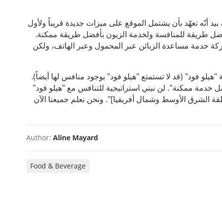
د أنّه تعهّد بأن يشتمل الموقع على ميزات جديدة قريباً ولأول
أفضل طريقة للمنافسة ولخدمة الزبون بأفضل طريقة ممكنة.
لشركة خدمة مساعدة الزبائن عبر المحمول وعبر الهاتف، ولكن
يلو فود" (قد لا تستمتع "هيلو فود" بوجود منافس لها أيضاً).
ل خدمة ممكنة". لن نبني استراتيجية للتنافس مع "هيلو فود"
طقة الشرق الأوسط وشمال أفريقيا]". ونحن نعلم جميعنا الآن
Author:
Aline Mayard
Food & Beverage