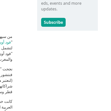
eds, events and more
updates.
Subscribe
من سيهي
"
فود أون
لتشمل ال
"فود أو
والمغرب
(لنعتبر 
شراكاتها
قطر وسل
كانت خطو
العربية 