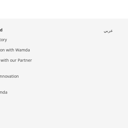
ed
عربي
tory
sion with Wamda
 with our Partner
innovation
amda