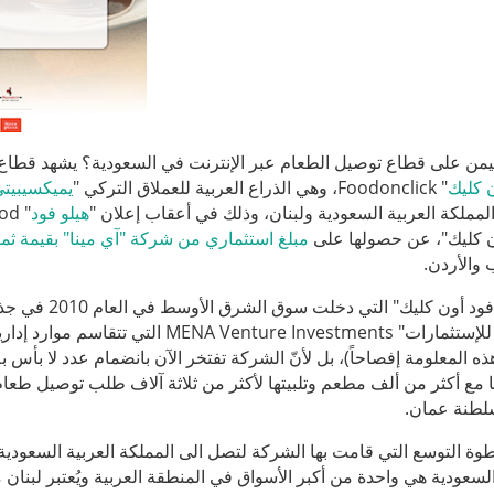
من على قطاع توصيل الطعام عبر الإنترنت في السعودية؟ يشهد قطاع ط
 كليك
" Foodonclick، وهي الذراع العربية للعملاق التركي "
يميكسيبيت
مملكة العربية السعودية ولبنان، وذلك في أعقاب إعلان "
هيلو فود
ن كليك"، عن حصولها على
مبلغ استثماري من شركة "آي مينا" بقيمة ثمان
 والأردن.
نجحت "فود أون
فنتشور للإستثمارات" ure Investments
هذه المعلومة إفصاحاً)، بل لأنّ الشركة تفتخر الآن بانضمام عدد لا بأس
 مع أكثر من ألف مطعم وتلبيتها لأكثر من ثلاثة آلاف طلب توصيل طعام يو
طنة عمان.
ة التوسع التي قامت بها الشركة لتصل الى المملكة العربية السعودية
السعودية هي واحدة من أكبر الأسواق في المنطقة العربية ويُعتبر لبنان م