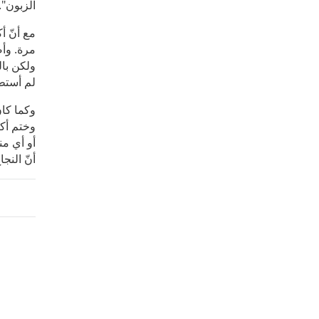
الزبون".
مع أنّ أ
مرة. وأ
ولكن بال
لم أستطع
وكما كان
وختم أكا
أو أي من
أنّ النج