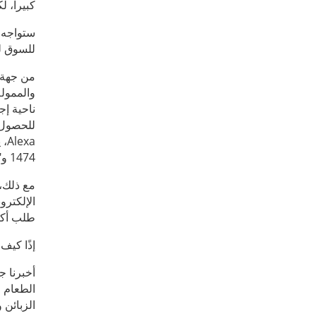
كبيراً، 
ستواجه "
للسوق لك
من جهة أ
والممولة
ناحية إج
للحصول ع
1474 و"طلبات" رقم 1399).
مع ذلك، 
الإلكترو
طلب أكث
إذًا كيف
الطعام ع