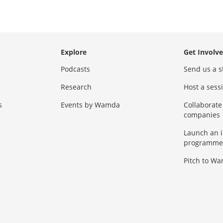
Explore
Get Involv
Podcasts
Send us a s
Research
Host a ses
s
Events by Wamda
Collaborate
companies
Launch an 
programme
Pitch to W