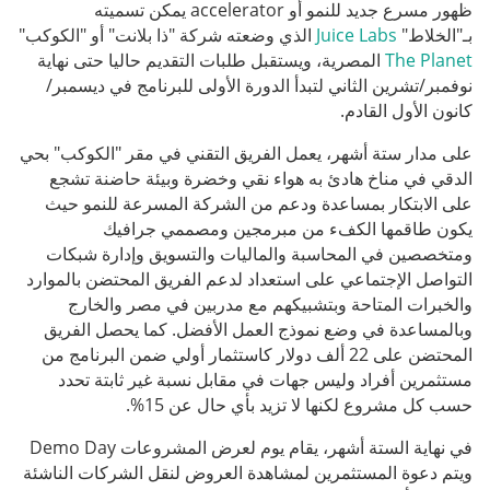
ظهور مسرع جديد للنمو أو accelerator يمكن تسميته
بـ"الخلاط"
Juice Labs
الذي وضعته شركة "ذا بلانت" أو "الكوكب"
The Planet
المصرية، ويستقبل طلبات التقديم حاليا حتى نهاية
نوفمبر/تشرين الثاني لتبدأ الدورة الأولى للبرنامج في ديسمبر/
كانون الأول القادم.
على مدار ستة أشهر، يعمل الفريق التقني في مقر "الكوكب" بحي
الدقي في مناخ هادئ به هواء نقي وخضرة وبيئة حاضنة تشجع
على الابتكار بمساعدة ودعم من الشركة المسرعة للنمو حيث
يكون طاقمها الكفء من مبرمجين ومصممي جرافيك
ومتخصصين في المحاسبة والماليات والتسويق وإدارة شبكات
التواصل الإجتماعي على استعداد لدعم الفريق المحتضن بالموارد
والخبرات المتاحة وبتشبيكهم مع مدربين في مصر والخارج
وبالمساعدة في وضع نموذج العمل الأفضل. كما يحصل الفريق
المحتضن على 22 ألف دولار كاستثمار أولي ضمن البرنامج من
مستثمرين أفراد وليس جهات في مقابل نسبة غير ثابتة تحدد
حسب كل مشروع لكنها لا تزيد بأي حال عن 15%.
في نهاية الستة أشهر، يقام يوم لعرض المشروعات Demo Day
ويتم دعوة المستثمرين لمشاهدة العروض لنقل الشركات الناشئة