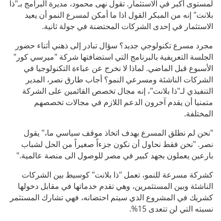
لمستوى أكبر في الاستثمار. تقول نهى محمود، مديرة البرامج بـ"ذا
بلانت" إنه من المبكر القول اذا ما أمكن لمسرع النمو أن يعيد
الاستثمار في إحدى الشركات المحتضنة في جولة ثانية.
مجرد مسرع تكنولوجي جديد؟ سؤال تبادر إلى ذهني أثناء حضور
الجلسة التعريفية بالبرنامج التي استضافتها شركة "ميرسي كور"
الأسبوع قبل الماضي. لماذا لا نخرج عن عباءة التكنولوجيا في
الشركات الناشئة ومسرعي النمو؟ أجاب طارق نصر، المدير
التنفيذي لـ"ذا بلانت"، إنه مجال تخصص القائمين على الشركة
متمنيا أن يقدم آخرون الدعم اللازم في مجالات تخصصهم
المختلفة.
"نحن لم نطلق المسرع بهدف اتخاذ موقف سياسي ما،" يقول
نصر. "نحن فقط نحاول أن نكون جزءاً صغيراً من الحل لشباب
بارعين يعملون بجهد كبير في مصر للوصول الى منصة عالمية."
كشركة مسرعة للنمو، تعمل "ذا بلانت" كوسيط بين الشركات
الناشئة وبين المستثمرين، وهي تقدم خدماتها في مقابل دخولها
كشريك في المشروع الذي سيتم احتضانه، فهي تشارك المستثمر
نسبته التي لن تتعدى 15%.