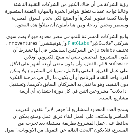
رؤية الشركة هي أن هناك الكثير من الشركات التقنية الناشئة
وغالبا تواجه عقبات تتعلق بتوافر الخبرة والمهارة التقنية المتطورة
وأيضا كيفية تطوير الفكرة أو المنتج لكي يخدم السوق المصرية
ويستمر ويحقق أرباحا، ومن هنا يأملون أن يملأوا هذه الفجوة.
واقع الشركات المسرعة للنمو في مصر محدود فهو لا يضم سوى
شركتي "فلات6لابز"
Flat6Labs
و"إينوفينتشرز" Innoventures.
تختلف Juicelabs عن الشركتين السابقتين في أنها تشترط أن
يكون المشروع المحتضن تقني له منتج إلكتروني أونلاين
Software قائم بالفعل، وأن يكون مضى أربعة أشهر على الأقل
على عمل الفريق، التقني بالكامل، سويا في المشروع ولا يمكن
لفرد واحد التقدم للبرنامج أو أن يكون ما زال في مرحلة الفكرة
دون التنفيذ، وهو ما تقبل به الشركتان السابق ذكرهما. وتستقبل
"ذا بلانت" مشروعين اثنين في كل دورة احتضان، أي أربعة
مشاريع بالسنة.
يسمح العدد المحدود للمشاريع لـ"جوس لابز" بتقديم التدريب
المباشر والمكثف على العمل لبناء فريق عمل ومنتج يمكن ان
يحافظ على عمل المشروع بطريقة مستقلة بعد تخرجه من
المسرع، فلا يكون "البحث الدائم عن التمويل من الأولويات،" يقول