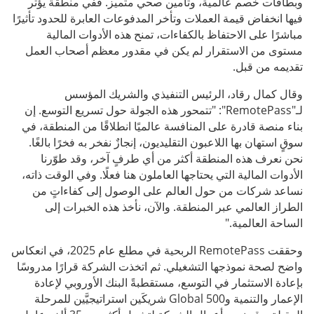
وبطاقات خصم عالمية، وتأمين صحي متميز. ففي منطقة يؤثر
فيها انخفاض قيمة العملات وتأخر المدفوعات العابرة للحدود تأثيرًا
مباشرًا على الاحتفاظ بالكفاءات، تمنح هذه الأدوات المالية
مستوى من الاستقرار لم يكن في مقدور معظم أصحاب العمل
تقديمه من قبل.
وقال كمال رقاد، الرئيس التنفيذي والشريك المؤسس
لـ"RemotePass": "تتمحور هذه الجولة حول تسريع التوسع. إن
بناء منصة قادرة على المنافسة عالميًا انطلاقًا من المنطقة، في
سوقٍ استهان بها اللاعبون التقليديون، إنجازٌ نفخر به فخرًا بالغًا.
نحن نعرف هذه المنطقة أكثر من أي طرفٍ آخر، وقد طوّرنا
الأدوات المالية التي يحتاجها العاملون هنا فعلًا. وفي الوقت ذاته،
نساعد شركات من حول العالم على الوصول إلى كفاءاتٍ من
الطراز العالمي عبر المنطقة. والآن، نأخذ هذه الخبرات إلى
الساحة العالمية."
وحققت RemotePass الربحية في مطلع عام 2025، في انعكاس
واضح لصحة نموذجها التشغيلي. ثم اتخذت الشركة قرارًا مدروسًا
بإعادة الاستثمار في التوسع، مستقطبةً البنك الأوروبي لإعادة
الإعمار والتنمية و500 Global شريكَين استراتيجيَّين للمرحلة