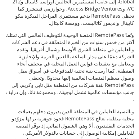
Global، إلى جانب المستثمرين الحاليين أوراسيا كابيتال و212
VC، وAccess Bridge Ventures، وخوارزمي فينتشرز كما
تحظى RemotePass بدعم مستثمري المراحل المبكرة بيكو
كابيتال وإنديفور كاتاليست، وومضة كابيتال.
وتُعدّ RemotePass المنصة الوحيدة للتوظيف العالمي التي تمتلك
أكثر من خمس سنوات من الخبرة المتعمِّقة في دعم الشركات
والعاملين في منطقة الشرق الأوسط وشمال أفريقيا. وتقدم
الشركة دعمًا على مدار الساعة باللغتين العربية والإنجليزية،
وتتعامل مع تعقيدات قوانين العمل المحلية في مختلف أنحاء
المنطقة، كما أرست بنية تحتية للمدفوعات في أسواق يظل
وصول معظم المنصات العالمية إليها محدودًا. وتحظى
RemotePass بثقة شركات من المنطقة مثل تابي وكريم، إلى
جانب مؤسسات عالمية تشمل لوجيتك، ومجموعة تاتا، وإن درايف
.
وبالنسبة للعاملين في المنطقة الذين يديرون دخلهم بعملات
محلية متقلبة، تعالج RemotePass فجوة جوهرية تركها مزوّدو
الخدمات التقليديون، ألا وهي الشمول المالي. إذ توفّر المنصة
للعاملين إمكانية الوصول إلى حسابات بالدولار الأمريكي،