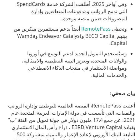
وفي أواخر 2025، أطلقت الشركة خدمة SpendCards
التي تدمج الرواتب ومدفوعات المتعاقدين وإدارة
المصروفات ضمن منصة موحدة.
وتحظى
RemotePass
أيضاً بدعم مستثمرين مبكرين من
بينهم BECO Capital وEndeavor Catalyst وWamda
Capital.
وسيُستخدم التمويل الجديد لدعم التوسع في أوروبا
والولايات المتحدة، وتعزيز البنية التنظيمية والامتثالية،
ومواصلة الاستثمار في منتجات الذكاء الاصطناعي
والخدمات المالية.
بيان صحفي:
أعلنت RemotePass، المنصة العالمية للتوظيف وإدارة الرواتب
والنفقات، التي تأسست في دولة الإمارات العربية المتحدة عام
2021، عن جمع 17.4 مليون دولار في جولة تمويل من الفئة "ب"
بقيادة EBRD Venture Capital ، ذراع رأس المال الاستثماري
التابعة للبنك الأوروبي لإعادة الإعمار والتنمية، بمشاركة 500