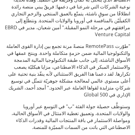
نوعية الشركات التي شرعنا في دعمها: فريقٌ يبني منصة رائدة
انطلاقًا من سوقٍ ناشئة، يتمتّع بالعمق المنتجي والزخم التجاري
الكفيلَيْن بالمنافسة في أوروبا والولايات المتحدة. ونتطلّع إلى
مرافقتهم في مرحلة النمو المقبلة." أمين شعبان، مدير في EBRD
Venture Capital
"طوّرت RemotePass منصةً مرنة تجمع بين إدارة القوى العاملة
والتكنولوجيا المالية ضمن حزمةٍ متكاملة واحدة. وينتج عمقها في
الأسواق الناشئة، إلى جانب طبقة التكنولوجيا المالية المدمجة
والاستثمار المبكر في الذكاء الاصطناعي، مزايا هيكليّة يصعب
تكرارها. لقد دعمنا هذا الفريق الاستثنائي لأنه ينفّذ بنية تحتية على
أعلى مستوى عالمي لمعالجة مشكلة جوهريّة تتمثّل في توسيع
شركاتٍ متزايدة لقواها العاملة عبر الحدود." أمجد أحمد، الشريك
الإداري في 500 Global
وستوظَّف حصيلة جولة الفئة "ب" في التوسع عبر أوروبا
والولايات المتحدة، وتعميق تغطية الامتثال في الأسواق الحالية،
ومواصلة الاستثمار في باقة المنتجات المالية وقدرات الذكاء
الاصطناعي التي باتت من السمات المميّزة للمنصة.