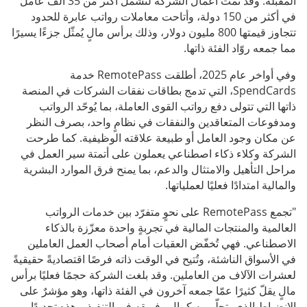
المقبلة. وقد نمت أعمال الشركة لتشمل أكثر من 35 ألف عامل
في أكثر من 150 دولة، وأتاحت معاملات رواتب عابرة للحدود
تتجاوز قيمتها 800 مليون دولار، وذلك برأس مالٍ يُمثّل جزءًا يسيرًا
مما جمعه روّاد الفئة ذاتها.
وفي أواخر عام 2025، أطلقت RemotePass خدمة
SpendCards، التي تدمج بطاقات نفقات الشركات في المنصة
ذاتها التي تتولى دفع رواتب القوى العاملة، بما يُوحّد الرواتب
ومدفوعات المتعاقدين والنفقات في نظامٍ واحد، بصرف النظر
عن مكان وجود العامل أو طبيعة علاقته الوظيفية. كما طرحت
الشركة وكلاء ذكاء اصطناعي يعملون على أتمتة سير العمل في
مراحل التأهيل والامتثال والدعم، بما يمنح فرق الموارد البشرية
والمالية امتدادًا فعليًا لعملياتها.
"تجمع RemotePass على نحوٍ متفرّد بين خدمات الرواتب
العالمية والمنتجات المالية في تجربةٍ واحدة معزّزة بالذكاء
الاصطناعي. فهي تُخفّض العقبات أمام أصحاب العمل العاملين
في الأسواق الناشئة، وتُتيح في الوقت ذاته فرصًا اقتصاديةً حقيقيةً
لعشرات الآلاف من العاملين. وقد بلغت الشركة حجمًا فعليًا برأس
مالٍ يقلّ كثيرًا عمّا جمعه آخرون في الفئة ذاتها، وهو مؤشرٌ على
الانضباط الذي يتحلّى به كمال وفريقه في التنفيذ. وهذه تحديدًا