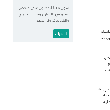
سجل معنا للحصول على ملخص
إسبوعي بالتقارير ومقالات الرأي
والفعاليات وكل جديد.
لسلع.
اشترك
، كما
 Groupon، أحب فوراً نموذج
ع
Groupo. وبعد ذلك بوقت
اج إليه
دمة
لية