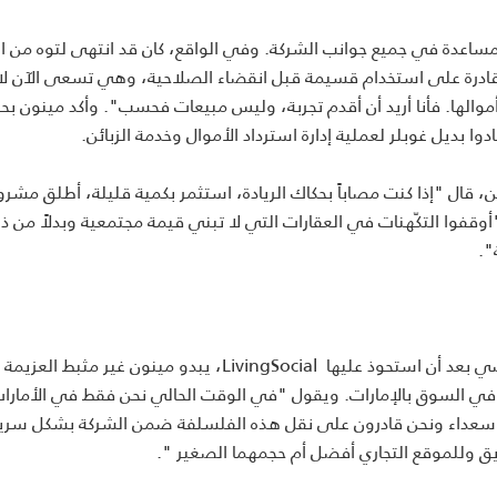
ساعدة في جميع جوانب الشركة. وفي الواقع، كان قد انتهى لتوه من ا
تكن قادرة على استخدام قسيمة قبل انقضاء الصلاحية، وهي تسعى الآن ل
موالها. فأنا أريد أن أقدم تجربة، وليس مبيعات فحسب". وأكد مينون بح
ا بديل غوبلر لعملية إدارة استرداد الأموال وخدمة الزبائن.
، قال "إذا كنت مصاباً بحكاك الريادة، استثمر بكمية قليلة، أطلق مشر
"أوقفوا التكّهنات في العقارات التي لا تبني قيمة مجتمعية وبدلاً من ذ
".
في حين ان GoNabit أحدث ضجة كبيرة في القطاع العام الماضي بعد أن استحوذ عليها LivingSocial، يبدو مينون غير مثب
 في السوق بالإمارات. ويقول "في الوقت الحالي نحن فقط في الأمارا
ائن سعداء ونحن قادرون على نقل هذه الفلسلفة ضمن الشركة بشكل سريع
ريق وللموقع التجاري أفضل أم حجمهما الصغير ".