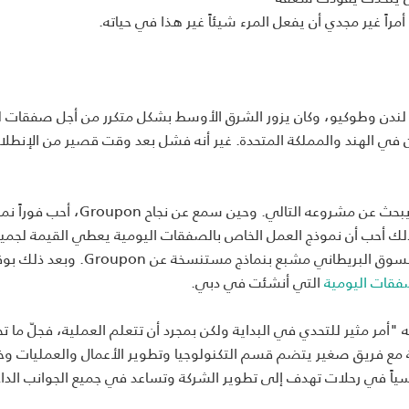
راً غير مجدي أن يفعل المرء شيئاً غير هذا في حياته.
ي لندن وطوكيو، وكان يزور الشرق الأوسط بشكل متكرر من أجل صفقات ل
في الهند والمملكة المتحدة. غير أنه فشل بعد وقت قصير من الإنطلاق
بدأ مغامرته في مجال البيع الجماعي في لندن، حين كان مينون يبحث عن مشروعه التالي. وحين سمع عن نجاح
ذلك أحب أن نموذج العمل الخاص بالصفقات اليومية يعطي القيمة لجمي
المساهمين. واختار مينون أن يقيم متجراً في دبي، لإدراكه أن السوق البريطاني مشبع بنماذج مستنسخة عن n
فقات اليومية
التي أنشئت في دبي.
أمر مثير للتحدي في البداية ولكن بمجرد أن تتعلم العملية، فجلّ ما تحت
كة مع فريق صغير يتضم قسم التكنولوجيا وتطوير الأعمال والعمليات وخ
ئيسياً في رحلات تهدف إلى تطوير الشركة وتساعد في جميع الجوانب الداخ