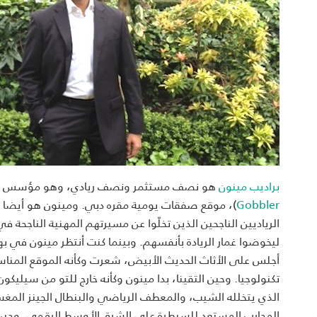
براديب مينون
هو نصف مستثمر ونصف ريادي، وهو مؤسس "دي
Gobbler
)، موقع صفقات يومية مقره دبي. ومينون هو أيضا م
الرياديين الناجحين الذين تخلّوا عن مسيرتهم المهنية الناجحة 
ليخوضوا غمار الريادة بأنفسهم. وبينما كنت أنتظر مينون في به
أجلس على الأثاث الحديث الأبيض، شعرت وكأنه الموقع المن
تكنولوجيا. وحين التقينا، بدا مينون وكأنه خارج للتو من سيلي
الذي يتخلله الشيب، والمعطف الرياضي والبنطال الجينز المغس
المحارب المستعد للسيطرة على الشرق الأوسط الرقمي. وحي