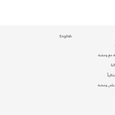
English
 مع ومضة
نا
كارياً
على ومضة