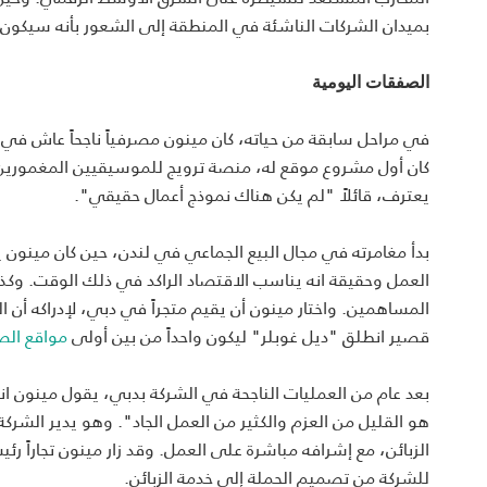
بميدان الشركات الناشئة في المنطقة إلى الشعور بأنه سيكون أم
الصفقات اليومية
في مراحل سابقة من حياته، كان مينون مصرفياً ناجحاً عاش ف
كان أول مشروع موقع له، منصة ترويج للموسيقيين المغمورين 
يعترف، قائلاً "لم يكن هناك نموذج أعمال حقيقي".
العمل وحقيقة انه يناسب الاقتصاد الراكد في ذلك الوقت. وك
قصير انطلق "ديل غوبلر" ليكون واحداً من بين أولى
مواقع الص
بعد عام من العمليات الناجحة في الشركة بدبي، يقول مينون انه "
هو القليل من العزم والكثير من العمل الجاد". وهو يدير الشر
الزبائن، مع إشرافه مباشرة على العمل. وقد زار مينون تجاراً ر
للشركة من تصميم الحملة إلى خدمة الزبائن.