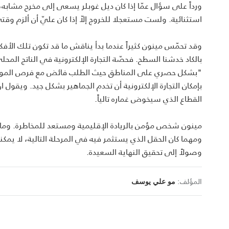
ورداً على سؤال عمّا إذا كان ديل غوبلر يسعى إلى مخرج مشا
استثنائية. ولست مستعجلا للخروج إلاّ إذا كان عليّ أن ألزم وقت
وقد تحمّس مينون كثيراً عندما بدأ يناقش ما قد تكون تلك الأف
بالكاد خدشنا السطح. فحصّة التجارة الإلكترونية في الناتج المحل
"بشكل حصري على المناطق حيث الطلب فائض مع فرص الموازنة 
بإمكان التجارة الإلكترونية أن تخدم الجماهير بشكل جيد. ويقول 
القطاع الذي سيخوض غماره تالياً.
مينون شخص مؤمن بالريادة الإقليمية ومستعد للمخاطرة. وما لا 
ومهما كان الحقل الذي يستثمر فيه في المرحلة التالية، لا يمك
وصولاً إلى تحقيق النهاية السعيدة.
المؤلف:
مو علي يوسف