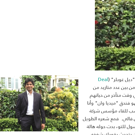
ل غوبلر" (
Deal
ن بين عدد متازيد من
في وقت متأخر من حياتهم
و فندق "ميديا وان" وأنا
اسب للقاء مؤسس شركة
كون فالي. فمع شعره الطويل
ول للتو، بدت حوله هالة
ن يتحدث يقودك شغفه