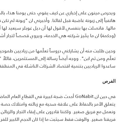
ويحرص مينون على إخباري عن كيف يقوم، حتى يومنا هذا، بالم
هاتفياً إلى زبونة غاضبة قبل لقائنا. وأخبرني ان "زبونة لم 
مالها. فاتصلت بها بنفسي لأقول لها أن ديل غوبلر سيعيد لها أ
(وحكمة) ان ما يمّيز شركته هي الخدمة، ويروي قصصاً لتجار أشادو
وحين طلبت منه أن يشاركني دروساً تعلّمها من رياديين طموحين
تعلّم ومن ثم ابن". ووجه أيضاً رسالة إلى المستثمرين، قائلاً 
ساعدوا الرياديين بتنمية اقتصاد الشركات الناشئة في المنطقة
الفرص
يتعلق الأمر بالحفاظ على علاقة صحية مع زبائنه وامتلاك حصة
ونعمل مع فريق صغير. ولكننا قادرون على إبقاء التجار والزب
فريقنا صغير. والوقت فقط سيثبت ما إذا كان الحجم الكبير للف