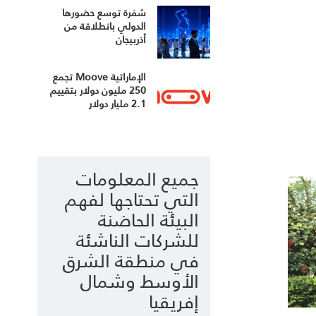
شفرة توسع حضورها
الدولي بانطلاقة من
أذربيجان
الإماراتية Moove تجمع
250 مليون دولار بتقييم
2.1 مليار دولار
جميع المعلومات
التي تحتاجها لفهم
البيئة الحاضنة
للشركات الناشئة
في منطقة الشرق
الأوسط وشمال
إفريقيا