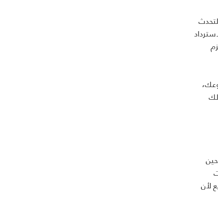
لتحدث
استرداد
زم
وعك،
لك
ط العزيمة حين
ت
 لأن