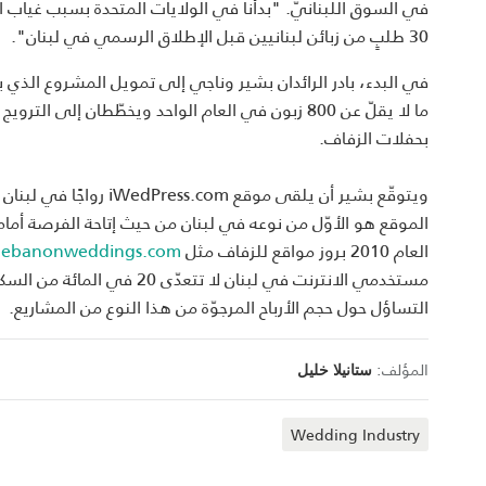
في السوق اللبنانيّ. "بدأنا في الولايات المتحدة بسبب غياب ا
30 طلبٍ من زبائن لبنانيين قبل الإطلاق الرسمي في لبنان".
ما لا يقلّ عن 800 زبون في العام الواحد ويخطّطان إل
بحفلات الزفاف.
ويتوقّع بشير أن يلقى م
الموقع هو الأوّل من نوعه في لبنان من حيث إتاحة الفرصة أما
العام 2010 بروز مواقع للزفاف مثل
lebanonweddings.com
مستخدمي الانترنت في لبنان لا
التساؤل حول حجم الأرباح المرجوّة من هذا النوع من المشاريع.
المؤلف:
ستانيلا خليل
Wedding Industry