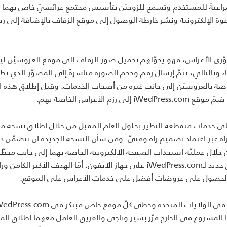
راعيةٌ للمستخدم وتسمح للزوجيْن بتأسيس مجتمع عرائسيّ خاص بهما 
وة الإلكترونية ونشر خارطة الوصول إلى موقع الزفاف بالإضافة إلى ر
 أيَضًا مصوّري الأعراس، فهو يخوّلهم تحميل صور الزفاف إلى موقع العروسيْن ليخ
، وبالتالي، يتمّ إرسال رقم وحجم الصورة مباشرةً إلى المصوّر الذي يط
خاصة بالعروسيْن إلى جانب غيره من أصحاب الخدمات. وقبل إطلاق هذه ا
أعراس الخاصة بهم.
 السوق اللبناني على خدمات منقطعة النظير بحلول العام المقبل من خلال إطلاق نسخة مح
ة عبر اعتماد تصميم زاه وفنيّ. ومن شأن النسخة الجديدة ان تتضمّن دلي
ن خلال عمليّة استحداث الصفحة الالكترونية الخاصة بهما إلى جانب مخطّ
المقاعد التفاعليّ. ويسعى المؤسسان أيضًا إلى إطلاق تطبيق جديد لـiWedPress.com على جهاز الآيفون. أمّا الهدف الأكبر 
 والحصول على عروضات أفضل على خدمات الأعراس على الموقع.
ققه هذا المشروع في الخارج قرّر بشير وناجي والفريق العامل معهما إطلاق ال