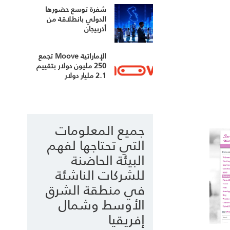
شفرة توسع حضورها
الدولي بانطلاقة من
أذربيجان
الإماراتية Moove تجمع
250 مليون دولار بتقييم
2.1 مليار دولار
جميع المعلومات
التي تحتاجها لفهم
البيئة الحاضنة
للشركات الناشئة
في منطقة الشرق
الأوسط وشمال
إفريقيا