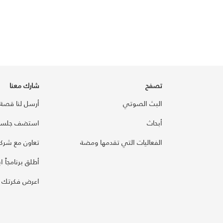
تصفح
شارك معنا
البث الصوتي
أرسل لنا قصة
أبحاث
استضف جلسة
الفعاليات التي تقدمها ومضة
تعاون مع شركائ
أطلق برنامجاً ابت
اعرض فكرتك 