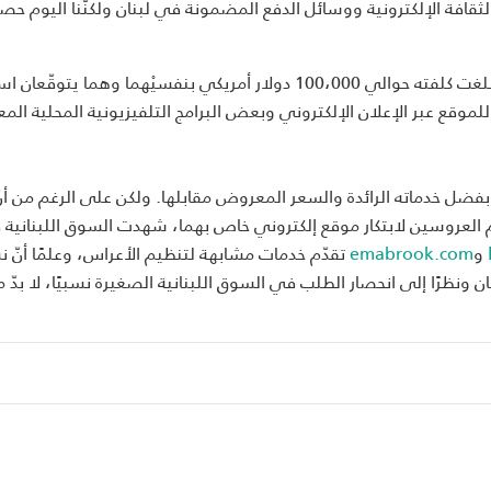
لثقافة الإلكترونية ووسائل الدفع المضمونة في لبنان ولكنّنا اليوم حص
في البدء، بادر الرائدان بشير وناجي إلى تمويل المشروع الذي بلغت كلفته حوالي 100،000 دولار أمريكي بنفسيْهما وه
ى الترويج للموقع عبر الإعلان الإلكتروني وبعض البرامج التلفيزيونية المحلية المع
وقع iWedPress.com رواجًا في لبنان بفضل خدماته الرائدة والسعر المعروض مقابلها. ولكن على الرغم من 
م العروسين لابتكار موقع إلكتروني خاص بهما، شهدت السوق اللبنانية
و
emabrook.com
تقدّم خدمات مشابهة لتنظيم الأعراس، وعلمًا أنّ ن
 تتعدّى 20 في المائة من السكان ونظرًا إلى انحصار الطلب في السوق اللبنانية الصغيرة نسبيًا، لا بدّ