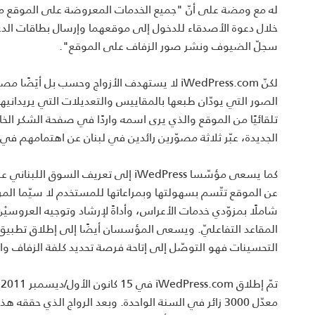
له مع ومضة على أنّ "جميع الخدمات المعروضة على الموقع م
خلال دعوة الأصدقاء للدخول إلى موقعهما وإرسال بطاقات الدع
سجلّ الضيوف ونشر صور الزفاف على الموقع".
لكنّ iWedPress.com لا يستهدف الأزواج وحسب بل
الصور التي يودّان طبعها بالمقاييس والتعديلات التي يريدانيها
تلقائيًا من الموقع والذي يرى اسمه واردًا في صفحة الشكر ال
الجديدة، عبّر ثلاثة مصوّرين رائدين في لبنان عن اهتمامهم في ضمّ موقع iWedPress.com إلى رزم ال
كما يسعى مؤسّسا iWedPress إلى تعريف
عن الموقع تتّسم بسهولتها وبمراعاتها للمستخدم لا سيّما المرأ
شاملًا بمزوّدي خدمات الأعراس، وأداةً لإرشاد وتوجيه العروسيْ
التحسينات فهو التوصّل إلى إتاحة فرصة تحديد كلفة الزفاف
معدّل 3000 زائر في السنة الواحدة. وبعد الرواج الذي ح