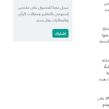
من
سجل معنا للحصول على ملخص
صد
إسبوعي بالتقارير ومقالات الرأي
والفعاليات وكل جديد.
تارا
اشترك
بعها
لخدمة
دّثة
لًا
ط
الكامن وراء هذه
تمّ إطلاق iWedPress.com في 15 كانون الأول/ديسمبر 2011 في الولايات المتحدة وحظي كلّ موقع خاص مبتكر في iWedPress.com على
موقع