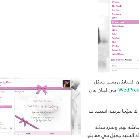
جّع الرياديّان اللبنانيّان بشير جميّل
iWedPres
في لبنان في
ف لا سيّما فرصة استحداث
 خاصّة بهم وسرد قصّة
 السيد جميّل في مقابلةٍ