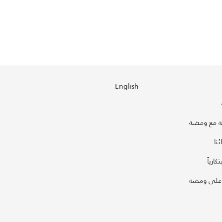
English
 مع ومضة
نا
كارياً
على ومضة