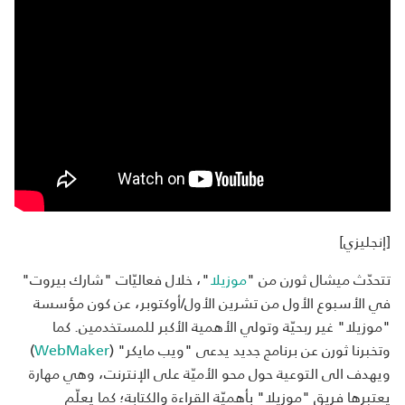
[إنجليزي]
تتحدّث ميشال ثورن من "
موزيلا
"، خلال فعاليّات "شارك بيروت"
في الأسبوع الأول من تشرين الأول/أوكتوبر، عن كون مؤسسة
"موزيلا" غير ربحيّة وتولي الأهمية الأكبر للمستخدمين. كما
وتخبرنا ثورن عن برنامج جديد يدعى "ويب مايكر" (
WebMaker
)
ويهدف الى التوعية حول محو الأميّة على الإنترنت، وهي مهارة
يعتبرها فريق "موزيلا" بأهميّة القراءة والكتابة؛ كما يعلّم