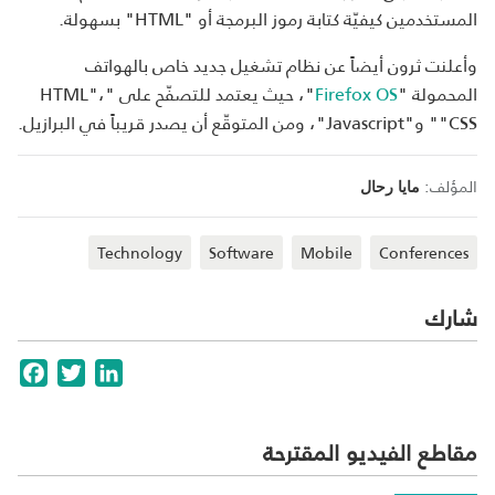
المستخدمين كيفيّة كتابة رموز البرمجة أو "HTML" بسهولة.
وأعلنت ثرون أيضاً عن نظام تشغيل جديد خاص بالهواتف
المحمولة "
Firefox OS
"، حيث يعتمد للتصفّح على "HTML"،
"CSS" و"Javascript"، ومن المتوقّع أن يصدر قريباً في البرازيل.
المؤلف:
مايا رحال
Technology
Software
Mobile
Conferences
شارك
cebook
Twitter
LinkedIn
مقاطع الفيديو المقترحة