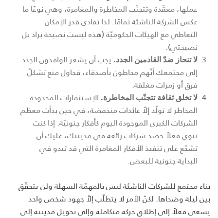
عملها، معقّدة وتتجنّب المخاطرة والمغامرة، وهي نوعًا ما
عكس الشركة الناشئة تمامًا. لذا تفادى قدر الإمكان
التعاطي مع الهيئات الحكوميّة (هذه ليست نصيحة براد بل
نصيحتي).
يجب أن يشعر الوافدون الجدد
لا تنحاز ضدّ القادمين الجدد.
إلى مجتمعك أنّهم محاطون بأصدقاء، فحاول منع تشكلّ
فرق أو زمرات مغلقة.
الإستثمارات المحدودة
لا تخلق ثقافة تتجنّب المخاطرة.
المخاطر لا تولّد إلاّ عائدات منخفضة، في حين بدأت معظم
الشركات الكبرى الموجودة اليوم كأفكار جنونيّة. إذا كنت
تنوي فعلاً حصد شركات رائعة في مدينتك، عليك أن
تشجّع على تنفيذ الأفكار المغامرة التي قد تبدو في
البداية جنونية للبعض.
بناء مجتمع للشركات الناشئة ليس بالمهمّة السهلة ولن يتحقّق
بين ليلة وضحاها. لكنّ الأمر لا يتطلّب إلاّ جهود شخص واحد
يسعى فعلاً إلى إطلاق حركة متكاملة وإلى تحويل مدينته إلى