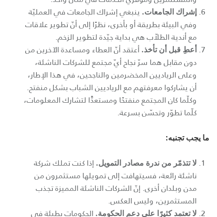
ينبغي إشراك الجامعات في العمليّة
إشراك الجامعات.
وفي البيئة بطريقة أو بأخرى، نظرًا إلى أنّ تطوير علاقات
مع أندية الطلاّب هي بداية جيّدة لتطوير الزخم.
أعتقد أنّ العطاء ومساعدة الآخرين من
أعطِ قبل أن تأخذ.
دون مقابل هما سرّ نجاح أيّ مجتمع للشركات الناشئة،
وعلى الرياديين المخضرمين والناجحين، في هذا الإطار،
أن يشاركوا معرفتهم مع الرياديين الشباب بشكل منفتح.
وكلّما كان المجتمع منفتحًا ومستعدًّا لتشارك المعلومات،
كلّما تطوّر وتحسّن بسرعة.
ما يجب تجنبه:
إذا كنت تملك شركة
لا تتذمّر من ندرة مصادر التمويل.
ناشئة رائعة، فسيتهافت إلى تمويلها مستثمرون من
مدن وبلدان أخرى. إنّ الشركات الناشئة المميزة تجذب
المستثمرين، وليس العكس.
الحكومات بطيئة في
لا تعتمد كثيرًا على دعم الحكومة.