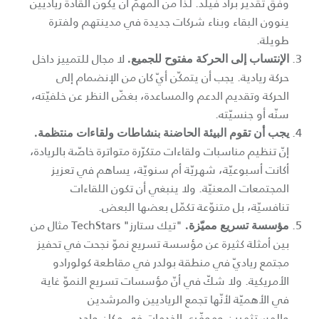
وفق تقدير براد فيلد. لذا من المهمّ أن يكون القادة رياديين
ينوون البقاء وبناء شركات جديدة في مدينتهم ولفترة
طويلة.
لا مجال للتمييز داخل
الإنتساب إلى الحركة مفتوح للجميع.
حركة ريادية. يجب أن يتمكّن أيّ كان من الإنضمام إلى
الحركة وتقديم الدعم والمساعدة، بغضّ النظر عن خلفيّته،
سنّه أو جنسيّته.
يجب أن تقوم البيئة الحاضنة بنشاطات ولقاءات منتظمة.
إنّ تنظيم مناسبات ولقاءات متكرّرة متواترة خاصّة بالريادة،
أكانت أسبوعيّة، شهريّة أم سنويّة، يساهم في تعزيز
المجتمعات المعنيّة. ولا ينبغي أن تكون اللقاءات
تنافسيّة، بل متنوّعة تكمّل بعضها البعض.
"تيك ستارز" TechStars مثال من
مؤسسة تسريع مميّزة.
بين أمثلة كثيرة عن مؤسسة تسريع نموّ نجحت في تحفيز
مجتمع رياديّ في منطقة بولدر في مقاطعة كولورادو
الأمريكية. ولا شكّ في أنّ مؤسسات تسريع النموّ غاية
في الأهميّة لأنّها تجمع الرياديين والمرشدين
والمستثمرين وموفّري الخدمات في مكان واحد.