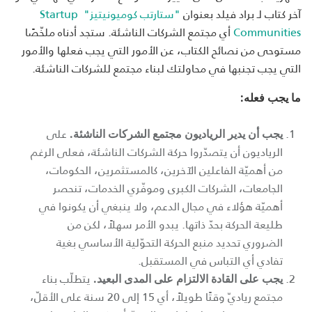
آخر كتاب لـ براد فيلد بعنوان
"ستارتب كوميونيتيز"
Startup
Communities
أي مجتمع الشركات الناشئة. ستجد أدناه ملخّصًا
مستوحى من نصائح الكتاب، عن الأمور التي يجب فعلها والأمور
التي يجب تجنبها في محاولتك لبناء مجتمع للشركات الناشئة.
ما يجب فعله:
على
يجب أن يدير الرياديون مجتمع الشركات الناشئة.
الرياديون أن يتصدّروا حركة الشركات الناشئة، فعلى الرغم
من أهميّة الفاعلين الآخرين، كالمستثمرين، الحكومات،
الجامعات، الشركات الكبرى وموفّري الخدمات، تنحصر
أهميّة هؤلاء في مجال الدعم، ولا ينبغي أن يكونوا في
طليعة الحركة بحدّ ذاتها. يبدو الأمر سهلاً، لكن من
الضروري تحديد منبع الحركة التحوّلية الأساسي بغية
تفادي أي التباس في المستقبل.
يتطلّب بناء
يجب على القادة الالتزام على المدى البعيد.
مجتمع رياديّ وقتًا طويلاً، أي 15 إلى 20 سنة على الأقلّ،