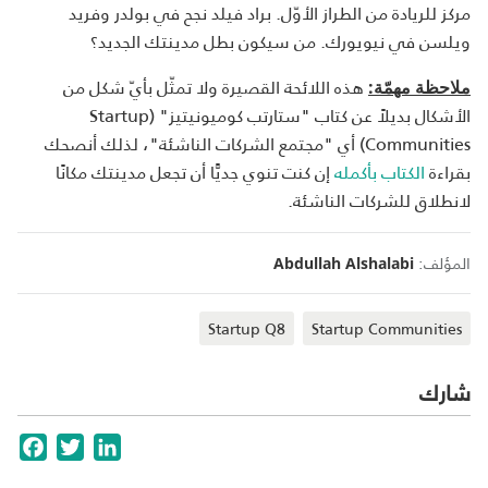
مركز للريادة من الطراز الأوّل. براد فيلد نجح في بولدر وفريد
ويلسن في نيويورك. من سيكون بطل مدينتك الجديد؟
هذه اللائحة القصيرة ولا تمثّل بأيّ شكل من
ملاحظة مهمّة:
الأشكال بديلاً عن كتاب "ستارتب كوميونيتيز" (Startup
Communities) أي "مجتمع الشركات الناشئة"، لذلك أنصحك
بقراءة
الكتاب بأكمله
إن كنت تنوي جديًّا أن تجعل مدينتك مكانًا
لانطلاق للشركات الناشئة.
المؤلف:
Abdullah Alshalabi
Startup Q8
Startup Communities
شارك
cebook
Twitter
LinkedIn