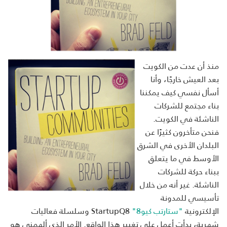
منذ أن عدت من الكويت
بعد العيش خارجًا، وأنا
أسأل نفسي كيف يمكننا
بناء مجتمع للشركات
الناشئة في الكويت.
فنحن متأخرون كثيرًا عن
البلدان الأخرى في الشرق
الأوسط في ما يتعلق
ببناء حركة للشركات
الناشئة. غير أنه من خلال
تأسيسي للمدونة
الإلكترونية
"ستارتب كيو8"
StartupQ8 وسلسلة فعاليات
شهرية، بدأت أعمل على تغيير هذا الواقع. الأمر الذي ألهمني هو