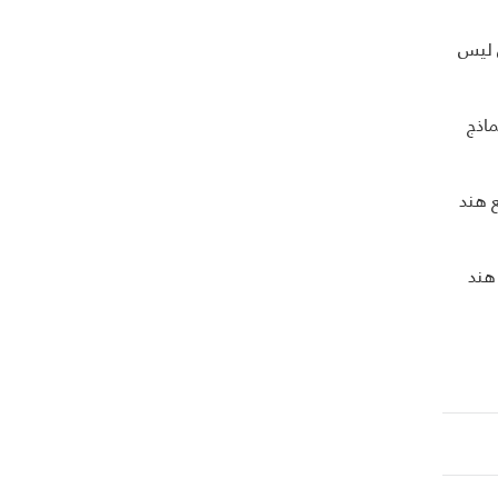
ن ليس
اذج
ع هند
هند