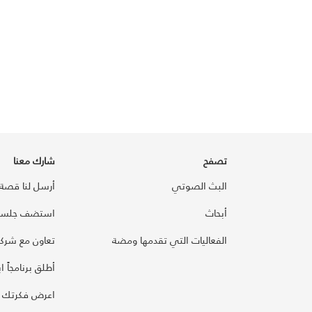
تصفح
شارك معنا
البث الصوتي
أرسل لنا قصة
أبحاث
استضف جلسة
الفعاليات التي تقدمها ومضة
تعاون مع شركائ
أطلق برنامجاً ابت
اعرض فكرتك 