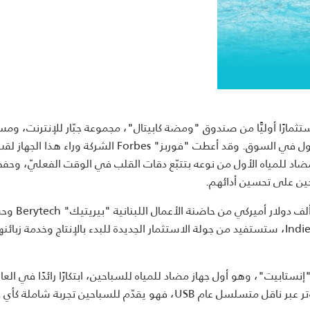
Instabea استثمارًا أوليًّا من صندوق "ومضة كابيتال"، مجموعة جبّار للإنترنت، و
مخاطرين مثل جورج حريق، بهدف تسريع نموّه وتوزيع منتجه الأول في السوق. وقد أعطت "فوربز" Forbes الشركة وراء هذا الجهاز
مية لعام 2013، إذ يقوم الجهاز المضاد للمياه الأول من نوعه بتتبّع دقات القلب في الوقت الفعليّ، وحف
حين على تحسين أدائهم.
بعد أن تلقى شركة "إنستابيت" استثمارًا تأسيسيًّا بق
75 ألف دولار عبر حملة تمويل جماعي على "إنديغوغو" Indiegogo، ستستفيد من جولة الاستثمار الجديدة للبدء بالإنتاج وخدمة زبائن
إنستابيت"، وهو أول جهاز مضاد للمياه للسباحين، ابتكارًا رائدًا في العا
وبفضل تصميم يسمح لك بتحميل بيانات شخصية إلى الكمبيوتر عبر ناقل متسلسل عام USB، فهو يقدّم للسباحين تجربة شامل