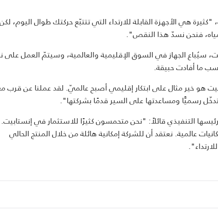
كثيرة هي الأجهزة القابلة للارتداء التي تتتبّع حركتك طوال اليوم، لك
للمياه، فنحن نسدّ هذا النقص".
 سيُباع الجهاز في السوق الإقليمية والعالمية، وسيتمّ العمل على نم
سب ما أفادت حبيقة.
بيت هو خير مثال على ابتكار إقليمي أصبح عالميّ. لقد عملنا عن قرب م
دخّل رسميًّا ومساعدتها على السير قدمًا بشركتها".
يسها التنفيذي قائلاً: "نحن متحمسون كثيرًا للاستثمار في إنستابيت. 
انيات عالمية. نعتقد أن للشركة إمكانية هائلة من خلال المنتج الحالي
لارتداء".