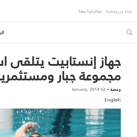
نبذة عن ومضة
تواصلوا معنا
الر
toggle
search
جهاز إنستابيت يتلقى اس
مجموعة جبار ومستثمري
02 January, 2014
•
ومضة
English