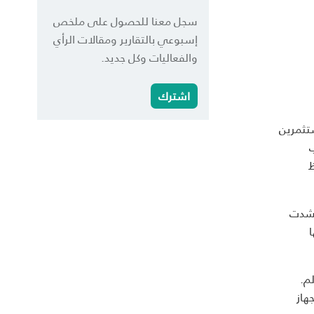
سجل معنا للحصول على ملخص
إسبوعي بالتقارير ومقالات الرأي
والفعاليات وكل جديد.
اشترك
مستثمرين
 لقب
ظ
يمة 100 ألف دولار أميركي من حاضنة الأعمال اللبنانية "بيريتيك" Berytech وحشدت
ها
لم.
ة كأي جهاز