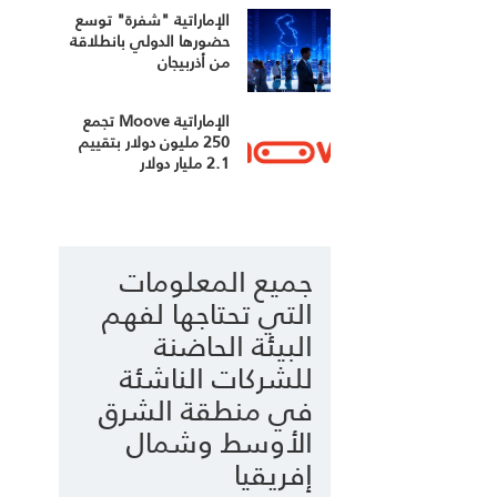
الإماراتية "شفرة" توسع
حضورها الدولي بانطلاقة
من أذربيجان
الإماراتية Moove تجمع
250 مليون دولار بتقييم
2.1 مليار دولار
جميع المعلومات
التي تحتاجها لفهم
البيئة الحاضنة
للشركات الناشئة
في منطقة الشرق
الأوسط وشمال
إفريقيا