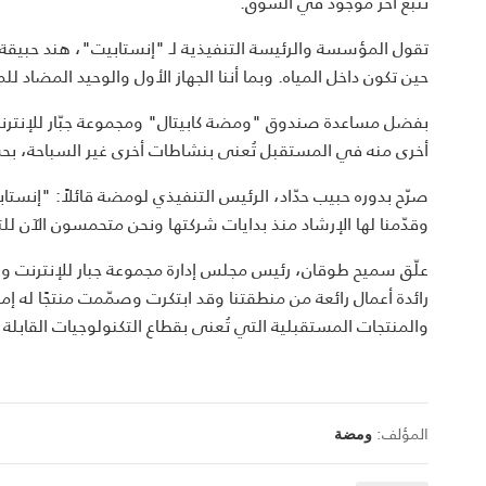
تتبع آخر موجود في السوق.
تقول المؤسسة والرئيسة التنفيذية لـ "إنستابيت"، هند حبيقة، "
حين تكون داخل المياه. وبما أننا الجهاز الأول والوحيد المضاد 
بفضل مساعدة صندوق "ومضة كابيتال" ومجموعة جبّار للإنترنت،
أخرى منه في المستقبل تُعنى بنشاطات أخرى غير السباحة، بح
صرّح بدوره حبيب حدّاد، الرئيس التنفيذي لومضة قائلاً: "إنستا
وقدّمنا لها الإرشاد منذ بدايات شركتها ونحن متحمسون الآن للت
علّق سميح طوقان، رئيس مجلس إدارة مجموعة جبار للإنترنت ورئ
رائدة أعمال رائعة من منطقتنا وقد ابتكرت وصمّمت منتجًا له إمك
والمنتجات المستقبلية التي تُعنى بقطاع التكنولوجيات القابلة ل
المؤلف:
ومضة