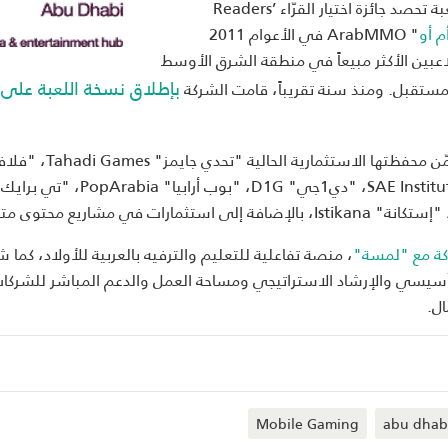
10 آلاف مستخدم نشط يومياً في أقل من سنتين، ما جعل اللعبة تحصد جائزة اختيار القرّاء Readers’
م أو
" ArabMMO في الأعوام 2011
فة اللاعبين الأكثر مبيعاً في منطقة الشرق الأوسط
بإطلاق نسخة اللعبة على
مستقبل. ومنذ سنة تقريباً، قامت الشركة
كون "توفور54" شركة مستثمرة ناشطة في هذا القطاع، تتضمّن محفظتها الاستثمارية الحالية "تحدي 
جايمز"، "جواكر" Jawaker، "معهد كلية الهندسة الصوتية" SAE Institute، "دي1جي" 1G
ة مع "لمسة"
، منصة تفاعلية للتعليم والترفيه بالعربية للأولاد، كما ش
Fla التي يؤمّن التمويل التأسيسي والإرشاد الاستراتيجي ومساحة العمل والدعم المباشر للشركا
ل.
Mobile Gaming
abu dhab