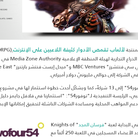
لألعاب تقمص الأدوار كثيفة اللاعبين على الإنترنت
" twofour54، الذراع التجارية لهيئة المنطقة الإعلامية Media Zone Authority في
أبوظبي. وقد تمّ إبرام الصفقة إلى جانب استثمارات من "أم 
مع هذا الاستثمار يصل عدد الشركات التي استثمرت فيها "توفور54" إلى 13 شركةً، كما ويشكّل أحدث خطوة استثمار لها في 
في مراحله الأولية في قطاع الإعلام والترفيه. وتقول نورة الكعبي، الرئيسة التنفيذية لـ"توفور54": "استثمارنا في فلافل جايمز دلي
 دعم المواهب المحلية ومساعدة الشركات الناشئة لتحقيق إمكاناتها الإبد
 البداية لعبة "
فرسان المجد
" Knights of
Glory كعنوان متصفح في أواخر العام 2011. وسرعان ما بلغ عدد الأعضاء المسجلين في اللعبة 250 ألفاً مع