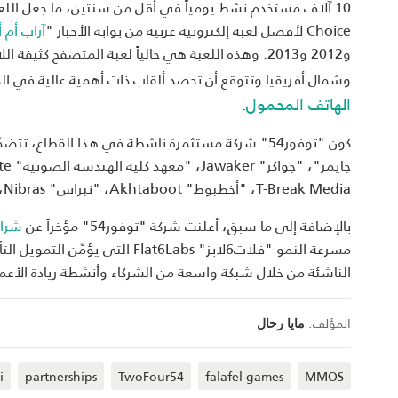
Choice لأفضل لعبة إلكترونية عربية من بوابة الأخبار "
آراب أم أ
و2012 و2013. وهذه اللعبة هي حالياً لعبة المتصفح كثي
وشمال أفريقيا وتتوقع أن تحصد ألقاب ذات أهمية عالية في ال
الهاتف المحمول
.
T-Break Media، "أخطبوط" Akhtaboot، "نبراس" Nibras، "إستكانة" Istikana، بالإضافة إلى استثمارات في مشاريع محتوى متخصص.
بالإضافة إلى ما سبق، أعلنت شركة "توفور54" مؤخراً عن
شراك
مسرعة النمو "فلات6لابز" t6Labs
الناشئة من خلال شبكة واسعة من الشركاء وأنشطة ريادة الأعما
المؤلف:
مايا رحال
i
partnerships
TwoFour54
falafel games
MMOS