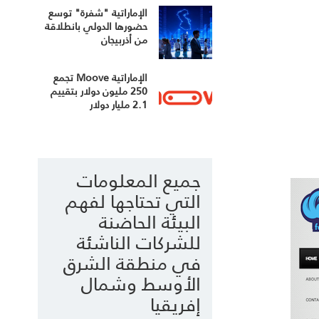
الإماراتية "شفرة" توسع
حضورها الدولي بانطلاقة
من أذربيجان
الإماراتية Moove تجمع
250 مليون دولار بتقييم
2.1 مليار دولار
جميع المعلومات
التي تحتاجها لفهم
البيئة الحاضنة
للشركات الناشئة
في منطقة الشرق
الأوسط وشمال
إفريقيا