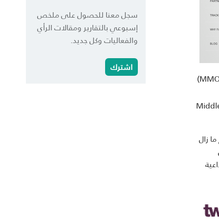
سجل معنا للحصول على ملخص
إسبوعي بالتقارير ومقالات الرأي
والفعاليات وكل جديد.
اشترك
(MMORPG)
بي سي فنتشرز" MBC Ventures و"ميدل إيست فنتشر بارتنرز" Middle East
مشروع ما زال
ل
اعية