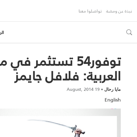
نبذة عن ومضة
تواصلوا معنا
الر
toggle
search
توفور54 تستثمر في
العربية: فلافل جايمز
19 August, 2014
•
مايا رحال
English