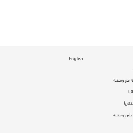
English
 مع ومضة
نا
كارياً
على ومضة