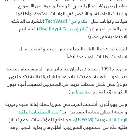
تواصل بين روّاد أعمال الشرق الأوسط وغيرها من الأسواق
والبيئات الحاضنة، وبالأخصّ في الولايات المتحدة. وأطلقوا
هيئات وكيانات مثل
"تك وادي" TechWadi
(للشركات الناشئة
في العالم العربي) و
"رايز إيجيبت" Rise Egypt
(للمشاريع
الاجتماعية في مصر).
لم تساعد هذه الجاليات المنطقة على طريقتها فحسب، بل
استجابت لطلبات المساعدة أيضاً.
في عام 1991، عندما كان لبنان غير قادر على الوقوف على قدميه
بعد الحرب الأهلية، جمعَت البلاد 52 مليار ليرة لبنانية (35 مليون
دولار) على شكل سندات خزينة من المغتربين لتخفيف أعباء ديون
الحكومة (كما تشرح
غيتا حوراني
).
ومن جهةٍ أخرى، أشعلت الحرب في سوريا حملة إغاثة طبية وخيرية
واسعة النطاق بقيادة المغتربين. فــ
"اتحاد المنظّمات الطبّية
الإغاثية السورية" (UOSSM)
، هو تجمّع للمؤسّسات يجمع كياناتٍ
طبّية عدّة من المغتربين السوريين، أطلِق في بداية الحرب. وقد