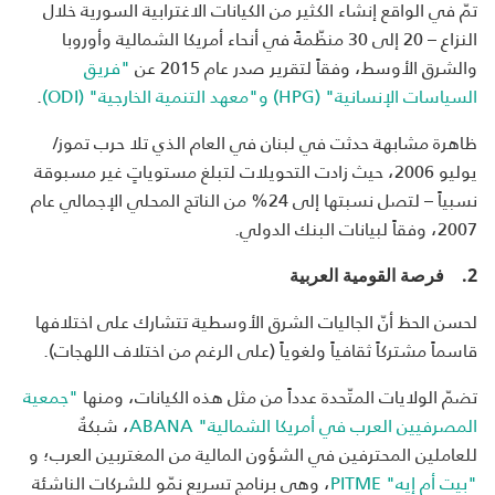
تمّ في الواقع إنشاء الكثير من الكيانات الاغترابية السورية خلال
النزاع – 20 إلى 30 منظّمةً في أنحاء أمريكا الشمالية وأوروبا
والشرق الأوسط، وفقاً لتقرير صدر عام 2015 عن
"فريق
السياسات الإنسانية" (HPG) و"معهد التنمية الخارجية" (ODI)
.
ظاهرة مشابهة حدثت في لبنان في العام الذي تلا حرب تموز/
يوليو 2006، حيث زادت التحويلات لتبلغ مستوياتٍ غير مسبوقة
نسبياً – لتصل نسبتها إلى 24% من الناتج المحلي الإجمالي عام
2007، وفقاً لبيانات البنك الدولي.
2.
فرصة القومية العربية
لحسن الحظ أنّ الجاليات الشرق الأوسطية تتشارك على اختلافها
قاسماً مشتركاً ثقافياً ولغوياً (على الرغم من اختلاف اللهجات).
تضمّ الولايات المتّحدة عدداً من مثل هذه الكيانات، ومنها
"جمعية
المصرفيين العرب في أمريكا الشمالية" ABANA
، شبكةٌ
للعاملين المحترفين في الشؤون المالية من المغتربين العرب؛ و
"بيت أم إيه" PITME
، وهي برنامج تسريع نمّو للشركات الناشئة