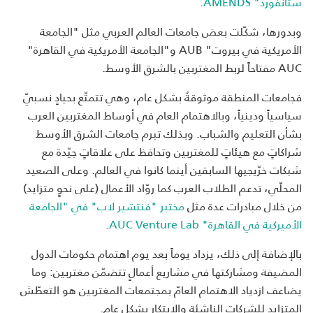
ستانفورد" AMENDS
.
وبدورها، شكّلت بعض جامعات العالم العربي مثل "الجامعة
الأمريكية في بيروت" AUB و"الجامعة الأمريكية في القاهرة"
AUC مفتاحاً لربط المغتربين بالشرق الأوسط.
فجامعات المنطقة موثوقةٌ بشكل عام، وهي تتمتّع بحيادٍ نسبيّ
سياسياً ودينياً، وبالاهتمام العام في أوساط المغتربين العرب
بشأن التعليم والشباب. وبذلك تبرم جامعات الشرق الأوسط
شراكاتٍ مع هيئاتٍ للمغتربين وتحافظ على علاقاتٍ جيّدة مع
شبكات خرّيجيها السابقين أينما كانوا في العالم. وعلى الصعيد
المحلّي، تدعم الطلاب العرب كما روّاد الأعمال (على نحوٍ متزايد)
من خلال مبادرات عدة مثل
مختبر "فنتشير لاب" في "الجامعة
الأميركية في القاهرة" AUC Venture Lab
.
بالإضافة إلى ذلك، يزداد يوماً بعد يوم اهتمام حكومات الدول
المضيفة ومشاركتها في مشاريع أعمالٍ تتضمّن مغتربين: وما
يضاعف ازدياد الاهتمام العامّ بمجتمعات المغتربين هو التعطّش
المتزايد للشركات الناشئة والابتكار بشكلٍ عام.