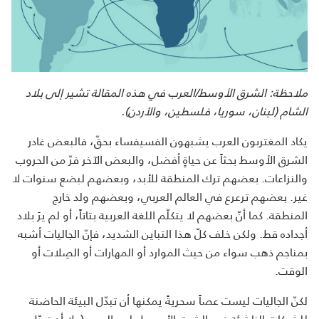
ملاحظة: الشرق الأوسط/العرب في هذه المقالة تشير إلى بلاد
الشام (لبنان، سوريا، فلسطين، والأردن).
يكاد المغتربون العرب يشبهون الفسيفساء بحقّ، فالبعض غادر
الشرق الأوسط بحثاً عن حياةٍ أفضل، والبعض الآخر فرّ من الحروب
والنزاعات. بعضهم ترك المنطقة للأبد، وبعضهم لبضع سنوات لا
غير. بعضهم ترعرع في العالم العربي، وبعضهم ولد خارج
المنطقة. كما أنّ بعضهم لا يتكلّم اللغة العربية بتاتاً، أو لم يرَ بلاد
أجداده قط. ولكن خلف كلّ هذا التباين الشديد، فإنّ الجاليات أشبه
بمناجم ذهب سواء من حيث الموارد أو المهارات أو الصِلات أو
الوقت.
لكنّ الجاليات ليست عصاً سحريةً يمكنها أن تبدّل البيئة الحاضنة
للشركات الناشئة في الشرق الأوسط بلمح البصر (ولا أن تبدّل