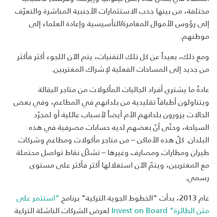
مختلفة، من بينها جذب الاستثمارات الأجنبية المباشرة والتعرّف
إلى رؤوس الأموال المغامرة/التأسيسية وإعادة العلماء إلى
موطنهم.
ومع ذلك، بعيداً عن كل تلك التقنيات، يتم الآن اللجوء أكثر فأكثر
من جديد إلى المساحات الفعلية لإشراك المغتربين.
عادةً ما يشتري أفراد الجاليات المأكولات من متاجر البقالة
ويتناولون أطباقاً تقليدية من بلدانهم في المطاعم، وفي بعض
الحالات يزورون بلدانهم الأم أيضاً لأسباب عائلية أو لمجرّد
السياحة، وحتّى أنّ بعضهم لديه حسابات مصرفية في هذه
البلدان. كلّ هذه الأماكن – من متاجر مأكولات ومطاعم وشركات
طيران ومطارات ومصارف وغيرها – تشكّل نقاط تواصل محتملة
مع المغتربين، ويتمّ الآن استغلالها أكثر فأكثر على مستوى
رسمي.
عام 2013، بدأت "الخطوط الجوية التركية" برنامج
"استثمر على
متن الطائرة" Invest on Board
لعرض الشركات الناشئة التركية