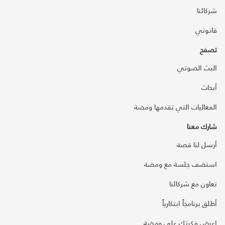
شركائنا
قانوني
تصفح
البث الصوتي
أبحاث
الفعاليات التي تقدمها ومضة
شارك معنا
أرسل لنا قصة
استضف جلسة مع ومضة
تعاون مع شركائنا
أطلق برنامجاً ابتكارياً
اعرض فكرتك على ومضة