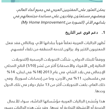
يمكن العثور على المغتربين العربي في جميع أنحاء العالم،
وبعضهم مستعدّون وقادرون على مساعدة مجتمعاتهم في
بلدانهم الأمّ. (الصورة من
My Home Improvement
)
1.
دعم قوي عبر التاريخ
تُظهر الجاليات العربية تعلقاً قوياً ببلدانها الأم، وبالتالي فقد فعل
المغتربون الكثير ولا يزالون لخدمة المنطقة من تلقاء أنفسهم.
ووفقاً للبنك الدولي، شكّلت التحويلات الرسمية (التحويلات
المالية إلى الأقرباء والأصدقاء) أكثر من عُشر (1/10) الناتج المحلي
الإجمالي في بلاد الشام، في عام 2013 (18% في لبنان، 14%
في فلسطين، 11% في الأردن، وما من إحصاءات لسوريا). وفي
ذلك العام، بلغت التحويلات أكثر من 13 مليار دولار في تلك الدول
وحدها.
هذا وتُنشئ الجاليات العربية مؤسّساتها الخاصّة، سواء للأعمال
الخيرية أو الأنشطة التجارية أو غيرها. وقد بنَت هذه الجاليات جسور