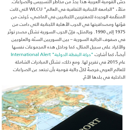
حسّ القومية العربية هذا يحدّ من مخاطر التسييس والصراعات.
مثلاً، "الجامعة اللبنانية الثقافية في العالم" WLCU التي كانت
المنظّمة الوحيدة للمغتربين اللبنانيين في الماضي، حُرمَت من
قوّتها ومصداقيتها في الحرب الأهلية اللبنانية التي دامت من
1975 إلى 1990. وبالمثل، فإنّ الحرب السورية تشكّل مصدر توتّر
في صفوف الجالية السورية – بين السوريين السنّة والعلويين
والأكراد على سبيل المثال، كما وداخل هذه المجموعات نفسها
أيضاً، كما أشارت
"حركة اليقظة الدولية" International Alert
عام 2015 في تقريرٍ لها. ومع ذلك، تشكّل المبادرات الشاملة
للعالم العربي فرصةً لكلّ جالية قومية بأن تبتعد عن الصراعات
الداخلية في بلدها الأمّ.