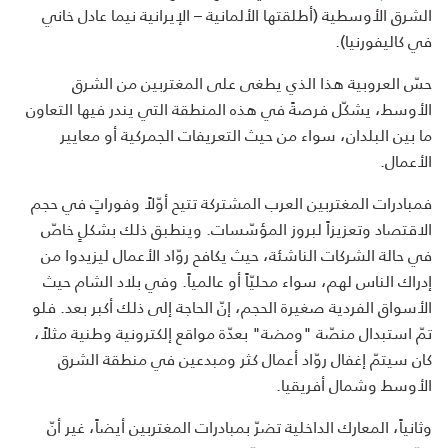
الشرق الأوسطية (أطلقتها الألمانية – الإيرانية نيما عادل خاني
في كاليفورنيا).
حسّ العروبية هذا الذي يطغى على المغتربين من الشرق
الأوسط، يشكّل فرصةً في هذه المنطقة التي يندر فيها التعاون
ما بين البلدان، سواء من حيث التعريفات الجمركية أو معايير
الأعمال.
فمبادرات المغتربين العرب المشتركة تتيح أوّلاً وفوراتٍ في حجم
الاقتصاد وتعزيزاً لبروز المؤسّسات. وينطبق ذلك بشكلٍ خاصّ
في حالة الشركات الناشئة، حيث يكافح روّاد الأعمال ليزيدوا من
إدراك الناس لهم، سواء محليّاً أو عالمياً. وفي بلاد الشام حيث
الأسواق الفردية صغيرة الحجم، إنّ الحاجة إلى ذلك أكبر بعد. فلو
تمّ استبدال منصّة "ومضة" بعدّة مواقع إلكترونية وطنية مثلاً،
كان سيتمّ إغفال روّاد أعمال كثر ومبدعين في منطقة الشرق
الأوسط وشمال أفريقيا.
وثانياً، المعارك الداخلية تضرّ بمبادرات المغتربين أيضاً، غير أنّ