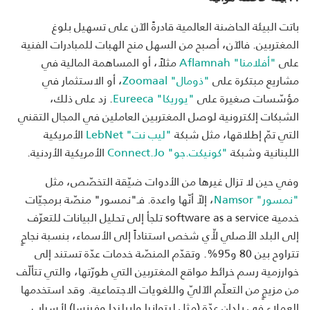
باتت البيئة الحاضنة العالمية قادرةً الآن على تسهيل بلوغ
المغتربين. فالآن، أصبح من السهل منح الهبات للمبادرات الفنية
على
"أفلامنا" Aflamnah
مثلاً، أو المساهمة المالية في
مشاريع مبتكرة على
"ذومال" Zoomaal
، أو الاستثمار في
مؤسّسات صغيرة على
"يوريكا" Eureeca
. زد على ذلك،
الشبكات إلكترونية لوصل المغتربين العاملين في المجال التقني
التي تمّ إطلاقها، مثل شبكة
"ليب نت" LebNet
الأمريكية
اللبنانية وشبكة
"كونيكت.جو" Connect.Jo
الأمريكية الأردنية.
وفي حين لا تزال غيرها من الأدوات ضيّقة التخصّص، مثل
"نمسور" Namsor
، إلاّ أنّها واعدة. فـ"نمسور" منصّة برمجيّات
خدمية software as a service تلجأ إلى تحليل البيانات للتعرّف
إلى البلد الأصلي لأّي شخص استناداً إلى الأسماء، بنسبة نجاحٍ
تتراوح بين 80 و95%. وتقدّم المنصّة خدمات عدّة تستند إلى
خوارزمية رسم خرائط مواقع المغتربين التي طورّتها، والتي تتألّف
من مزيجٍ من التعلّم الآليّ واللغويات الاجتماعية. وقد استخدمها
العملاء في بلدان عدّة (مثل ليتوانيا وإيرلندا وفرنسا) لأسباب