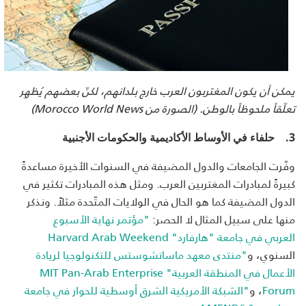
يمكن أن يكون المغتربون العرب خارج بلدانهم، لكنّ بعضهم يُظهِر
تعلّقاً ملحوظاً بالوطن. (الصورة من
Morocco World News
)
3.
حلفاء في الأوساط الأكاديمية والحكومات الأجنبية
وفّرت الجامعات والدول المضيفة في السنوات الأخيرة مساعدةً
كبيرةً لمبادرات المغتربين العرب. ومثل هذه المبادرات تكثير في
الدول المضيفة كما هو الحال في الولايات المتّحدة مثلاً. ونذكر
منها على سبيل المثال لا الحصر:
"مؤتمر نهاية الأسبوع
العربي في جامعة "هارفارد" Harvard Arab Weekend
السنوي، و
"منتدى معهد ماساتشوستس للتكنولوجيا لريادة
الأعمال في المنطقة العربية" MIT Pan-Arab Enterprise
Forum
، و
"الشبكة الأمريكية الشرق أوسطية للحوار في جامعة