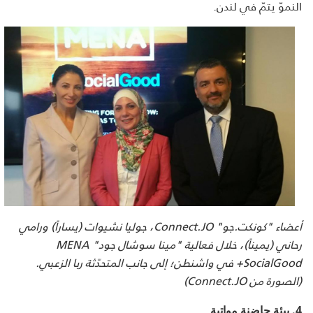
النموّ يتمّ في لندن.
أعضاء "كونكت.جو"
Connect.JO
، جوليا نشيوات (يساراً) ورامي
رحاني (يميناً)، خلال فعالية "مينا سوشال جود"
MENA
+SocialGood
في واشنطن؛ إلى جانب المتحدّثة ربا الزعبي.
(الصورة من
Connect.JO
)
4.
بيئة حاضنة مواتية