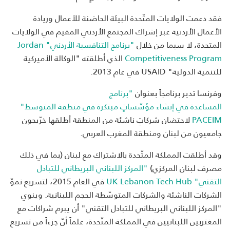
فقد دعمت الولايات المتّحدة البيئة الحاضنة للأعمال وريادة
الأعمال الأردنية عبر إشراك المجتمع الأردني المقيم في الولايات
المتحدة، لا سيما من خلال
"برنامج التنافسية الأردني" Jordan
Competitiveness Program
الذي أطلقته "الوكالة الأميركية
للتنمية الدولية" USAID في عام 2013.
وفرنسا تدير برنامجاً بعنوان
"برنامج
المساعدة في إنشاء مؤسّساتٍ مبتكرة في منطقة المتوسط"
PACEIM
لاحتضان شركاتٍ ناشئة من المنطقة أطلقها خرّيجون
جامعيون من لبنان ومنطقة المغرب العربي.
وقد أطلقت المملكة المتّحدة بالاشتراك مع لبنان (بما في ذلك
مصرف لبنان المركزي)
"المركز اللبناني البريطاني للتبادل
التقني" UK Lebanon Tech Hub
في العام 2015، لتسريع نموّ
الشركات الناشئة والشركات المتوسّطة الحجم اللبنانية. وينوي
"المركز اللبناني البريطاني للتبادل التقني" أن يبرم شراكات مع
المغتربين اللبنانيين في المملكة المتّحدة، علماً أنّ جزءاً من تسريع